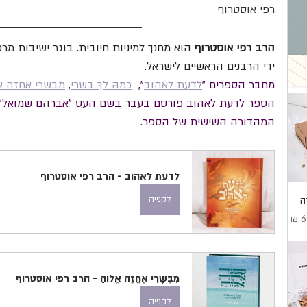
רפי אוסטרוף
הרב רפי אוסטרוף
 הוא מחנך למיניות חיובית. בוגר ישיבות מר
ידי הרבנים הראשיים לישראל.
מחבר הספרים "
לדעת לאהוב
",  
כמהּ לךָ בשרי
, 
מבשרי אחזה אל
הספר לדעת לאהוב פורסם בעבר בשם העט "אברהם שמואל"
המהדורה השישית של הספר.
לדעת לאהוב - הרב רפי אוסטרוף
לקנייה
ה
בצע
מִבְּשָׂרִי אֶחֱזֶה אֱלוֹהַּ - הרב רפי אוסטרוף
לקנייה