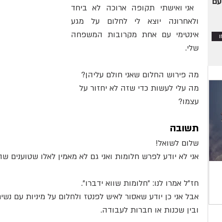
עם
 אני ואישתי תקופה ארוכה לא ביחד 
ולאחרונה יוצא לי לחלום על מגע 
דבורה מלכה
נתנאל בכור
חתן וכלה
אינטימי עם אחת מקרובות המשפחה 
שלי.
מה פירוש החלום שאני חולם עליהן?
מה עלי לעשות כדי שזה לא יחזור על 
עצמו?
תשובה
שלום לשואל!
אני לא יודע לפרש חלומות ואני גם לא מאמין לאלו שטוענים שה
תקופת הנידה והתעוררות החשק המיני
שו"ת: האם מותר ל
חז"ל אמרו לנו: "חלומות שווא ידברו".
לגבר?
אבל אני כן יודע שאסור לאיש לפנטז ולחלום על מיניות עם נשי
ובין שכנות או חברות לעבודה.