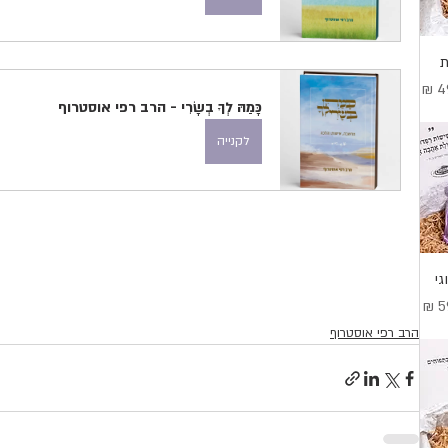
ת
בצע
כָּמַהּ לְךָ בְשָׂרִי - הרב רפי אוסטרוף
לקנייה
י
מבצע
הרב רפי אוסטרוף