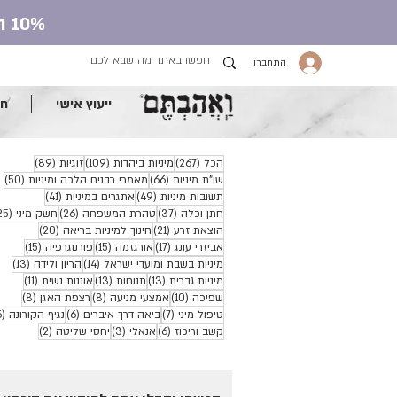
10% הנחה על כל חנות העונג עם קוד קופון ve.ahavtem
התחברו
ייעוץ אישי
חנ
267 פוסטים
109 פוסטים
89 פוסטים
הכל
(267)
מיניות ביהדות
(109)
זוגיות
(89)
66 פוסטים
50 פ
שו"ת מיניות
(66)
מאמרי רבנים הלכה ומיניות
(50)
49 פוסטים
41 פוסטים
תשובות מיניות
(49)
אתגרים במיניות
(41)
37 פוסטים
26 פוסטים
חתן וכלה
(37)
טהרת המשפחה
(26)
חשק מיני
(25)
21 פוסטים
20 פוסטים
הוצאת זרע
(21)
חינוך למיניות בריאה
(20)
17 פוסטים
15 פוסטים
15 פוסטים
אביזרי עונג
(17)
אורגזמה
(15)
פורנוגרפיה
(15)
14 פוסטים
13 פוסטים
מיניות בשבת ומועדי ישראל
(14)
הריון ולידה
(13)
13 פוסטים
13 פוסטים
11 פוסטים
מיניות גברית
(13)
תנוחות
(13)
אוננות נשית
(11)
10 פוסטים
8 פוסטים
8 פוסטים
שפיכה
(10)
אמצעי מניעה
(8)
רצפת האגן
(8)
7 פוסטים
6 פוסטים
טיפול מיני
(7)
ביאה דרך איברים
(6)
נגיף הקורונה
(6)
6 פוסטים
3 פוסטים
2 פוסטים
קשב וריכוז
(6)
אנאלי
(3)
יחסי שליטה
(2)