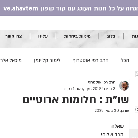
ות
בלוג
מיניות ביהדות
עלינו
צרו קשר
הכל
הרב רפי אוסטרוף
לימור קליינמן
מיכאל אלר
וסטים
25 פוסטים
הרב רפי אוסטרוף
שולמית מור
אלעד חמיאל
יונינה רובינשטיין
3 בפבר׳ 2019
זמן קריאה 1 דקות
שו"ת : חלומות ארוטיים
הרב יצחק רונס
מושון לוינגר
הרב דוד סתיו והר
6 פוסטים
עודכן:
30 במאי 2025
שאלה
הרב שראל רוזנבלט
ד"ר נלי שטיין
טלי רוזנבאום
הרב שלום!