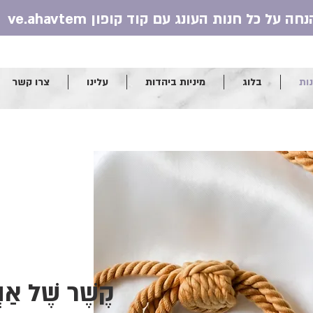
ות
בלוג
מיניות ביהדות
עלינו
צרו קשר
קֶשֶׁר שֶׁל אַ