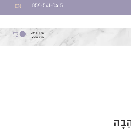
058-541-0415
EN
שליח חינם
מעל ₪360
הֲבָה