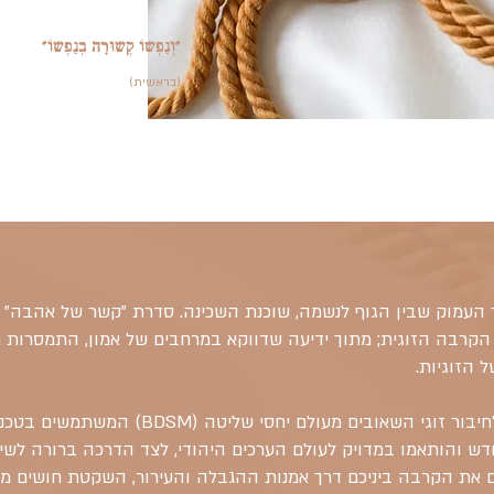
"וְנַפְשׁוֹ קְשׁוּרָה בְנַפְשׁוֹ"
(בראשית)
ור העמוק שבין הגוף לנשמה, שוכנת השכינה. סדרת "קשר של אהבה" נ
הקרבה הזוגית; מתוך ידיעה שדווקא במרחבים של אמון, התמסרות 
 הזוגיות.
בסדרה זו תמצאו מוצרים לחיבור זוגי השאובים מעולם יחס
ש והותאמו במדויק לעולם הערכים היהודי, לצד הדרכה ברורה לשי
ם את הקרבה ביניכם דרך אמנות ההגבלה והעירור, השקטת חושים מסו