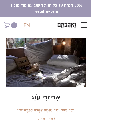
10% הנחה על כל חנות העונג עם קוד קופון
ve.ahavtem
EN
אֲבִיזָרִי עֹנֶג
"מַה יָּפִית וּמַה נָּעַמְתְּ אַהֲבָה בַּתַּעֲנוּגִים"
(שיר השירים)