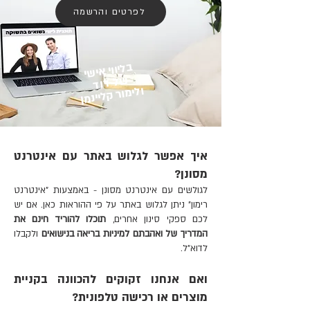
אחרי שהצלחנו היה מעולה."
לפרטים והרשמה
"בעלי טוען שהלחץ על האיבר לא נעים לו
אז אנחנו משתמשים בזה בתור רוקט
בליווי אישי
של דוד
פוקט לדגדגן וזה סבבה."
ולימור קליינמן
"אני שמח שעם הטבעת אשתי נהנית גם
בזמן החדירה ולא רק לפני או אחרי."
איך אפשר לגלוש באתר עם אינטרנט
"הצבעים המתחלפים בנורה לפי מצבי
מסונן?
הרטט זה גאוני! ככה אפשר לכוון למצב
לגולשים עם אינטרנט מסונן - באמצעות "אינטרנט
שאנחנו מעדיפים גם בחושך בלי
רימון" ניתן לגלוש באתר על פי ההוראות כאן.
אם יש
להתבלבל."
לכם ספקי סינון אחרים,
תוכלו להוריד חינם את
המדריך של ואהבתם למיניות בריאה בנישואים
ולקבלו
"ממש התלהבנו מהעיצוב, אמרו לכם כבר
לדוא"ל.
שזה נראה כמו באטמן?"
ואם אנחנו זקוקים להכוונה בקניית
מפרט טכני
מוצרים או רכישה טלפונית?