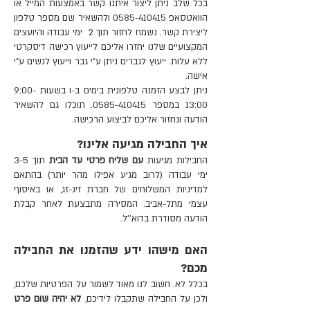
חומרים: סיליקון רפואי איכותי במרקם
בכל שלב ניתן ליצור איתנו קשר באמצעות
המייל
או
קטיפתי רך + ABS
הוואטסאפ
0585-410415
ולהשאיר שם מספר טלפון
ליצירת קשר. נשמח לחזור תוך 2 ימי עבודה והיועצים
משקל מוצר: 40 גרם
המקצועיים שלנו יחזרו אליכם לייעוץ רכישה דיסקרטי
משקל שלט: 32.4 גרם
ללא עלות. ייעוץ לגברים ניתן ע"י גבר וייעוץ לנשים ע"י
גודל מוצר: 31.6*12*6 מ"מ
אישה.
גודל שלט: 21.4*10.5*4 מ"מ
ניתן לבצע הזמנה טלפונית בימים ב-ו בשעות 9:00-
סוללת ליתיום נטענת: Li-ion
13:00 במספר 0585-410415. תוכלו גם להשאיר
רמת עמידות במים: IPX5-המוצר יכול
הודעה ונחזור אליכם לביצוע הרכישה.
לשהות במים לצורך שטיפה וניקיון
איך החבילה מגיעה אלינו?
בלבד.
החבילות מגיעות
עם שליח פרטי עד הבית
תוך 3-5
מצבי רטט: 10
ימי עבודה (לרוב מגיע אפילו מהר יותר) בהתאם
זמן טעינה: 100 דקות
למדיניות המשלוחים של חברת זיג-זג, או באיסוף
זמן שימוש: 45 דקות רצוף
עצמי מתל-אביב. המסירה מתבצעת לאחר קבלת
הודעה מסודרת בדוא''ל.
תכולת המוצר:
האם מישהו ידע שהזמנו את החבילה
אביזר נטען
שלט רחוק נטען
מכם?
כבל טעינה USB מקורי
בכלל לא. חשוב לנו מאוד לשמור על הפרטיות שלכם,
ולכן על החבילה שתקבלו לידיכם,
חוברת הדרכה מפורטת • כוללת איורים
לא יהיה שום פרט