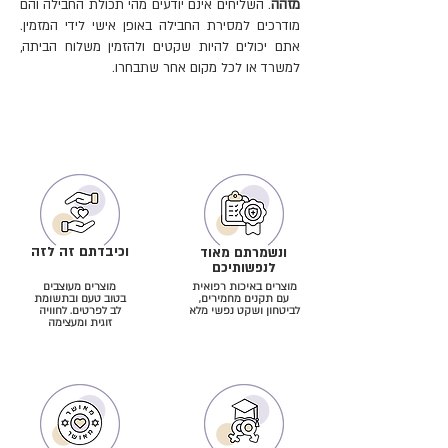
מזהה
. השליחים אינם יודעים מהי תכולת החבילה והם
• מספקת הנחיות לשימוש מיטבי
מודרכים למסירת החבילה באופן אישי לידי המזמין.
שק אריזה איכותי לשימוש רב-פעמי
אתם יכולים להיות שקטים ולהזמין משלוח הביתה,
למשרד או לכל מקום אחר שתבחרו.
מהפכת הבריאות המינית של ואהבתם
גם אביזר זה, כמו כל אביזרי העונג
הרפואיים של ואהבתם, נושא את תוי התקן
היוקרתיים ה-CE (האירופאי) וה-FDA (מנהל
התרופות האמריקאי).
התקנים מאפשרים לכם לדעת בבטחה
שהמוצר בטוח לשימוש ועשוי 100%
סיליקון רפואי שאינו נקבובי, ללא ערבוב
וכיבדתם זה לזה
ונשמרתם מאוד
לנפשותיכם
של חומרים פתאלים וללא תוספת לטקס
מוצרים באיכות רפואית
מוצרים מעוצבים
(חומרים רעילים העלולים לגרום לזיהומים
עם תקנים מחמירים,
בטוב טעם ובתשומת
לביטחון ושקט נפשי מלא
לב לפרטים. לחוויה
נרתיקיים, נזק לעובר ולפיריון, ולא עלינו,
זוגית ומעצימה
גם לסרטן).
מידע נוסף על הסכנות שבשימוש
באביזרים זולים ללא פיקוח ואיך להימנע
מרמאויות תוכלו לקרוא
כאן
.