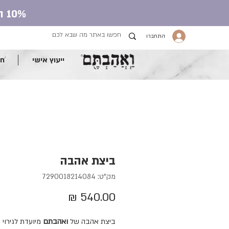
10% הנחה על כל חנות העונג עם קוד קופון ve.ahavtem
התחברו
ייעוץ אישי
חנ
ביצת אהבה
מק"ט: 7290018214084
מחיר
ביצת אהבה של
ואהבתם
מיועדת לגירוי 