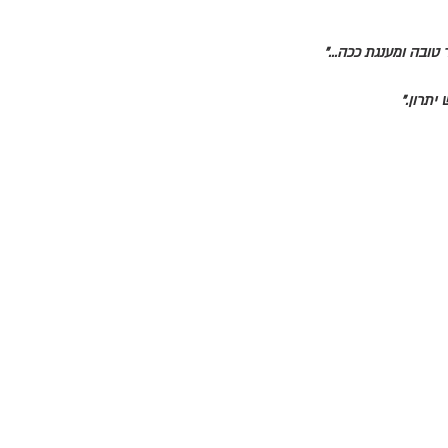
טובה ומענגת ככה..."
תרון."