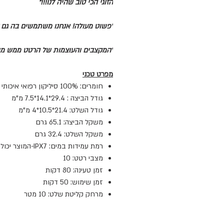
הזוגי הכי טוב שהיה לנו!!!"
"פשוט מעולה! אנחנו משתמשים בה גם לגיר
"המקצבים והעוצמות של הרטט ממש מוש
מפרט טכני
חומרים: 100% סיליקון רפואי איכותי ורך מאושר FDA (מינהל התרופות האמריקני)
גודל הביצה : 29.4*14.1*7.5 מ"מ
גודל השלט: 21.4*10.5*4 מ"מ
משקל הביצה: 65.1 גרם
משקל השלט: 32.4 גרם
רמת עמידות במים: IPX7-המוצר יכול לשהות במים במשך 30 דקות, בעומק של 1 מטר.
מצבי רטט: 10
זמן טעינה: 80 דקות
זמן שימוש: 50 דקות
מרחק קליטת שלט: 10 מטר