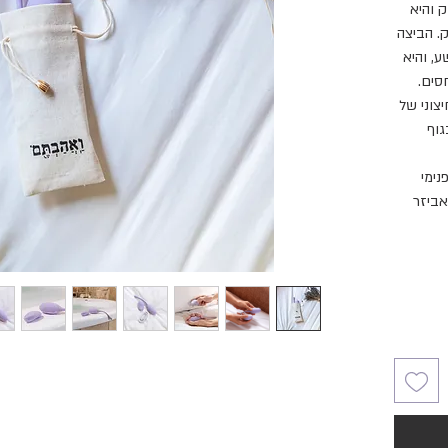
וק והיא
. הביצה
, והיא
סים.
צוני של
גוף
נימי
אביזר