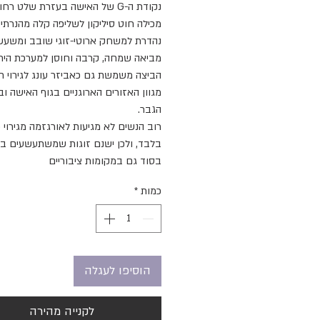
נקודת ה-G של האישה בעזרת שלט רח
מכילה חוט סיליקון לשליפה קלה מהנרתיק
נהדרת למשחק ארוטי-זוגי שובב ומשעשע
מביאה שמחה, קרבה וחוסן למערכת היח
הביצה משמשת גם כאביזר עונג לגירוי חי
מגוון האזורים הארוגניים בגוף האישה וב
הגבר.
רוב הנשים לא מגיעות לאורגזמה מגירוי פ
בלבד, ולכן ישנם זוגות שמשתעשעים ב
בסוד גם במקומות ציבוריים
כמות
*
הוסיפו לעגלה
לקנייה מהירה