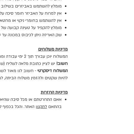
מומלץ להשתמש באביזרים בשילוב מ
אין למרוח על האביזר חומר סיכה על 
אין להשתמש בחומרי ניקוי או מחטאי
מומלץ להקפיד על טעינה קבועה של 
שק האריזה ניתן לכיבוס במכונה עד 30 מעלות
מדיניות משלוחים
המשלוח יוכן עבורך תוך 2 ימי עבודה ומרגע שנוציא עבורך את המשלוח, הוא יגיע ליעד המשלוח יגיע אליכם תוך 3-5 ימי עבודה (לרוב אפילו מגיע מהר יותר)
חשוב!
יש לציין כתובת מלאה לשליח (שם
המשלוח דיסקרטי
- חשוב לנו מאוד לשמ
להיות שקטים ולהזמין משלוח הביתה, ל
מדיניות החזרות
בהתאם
לתקנון
האתר. והכל בכפוף לה