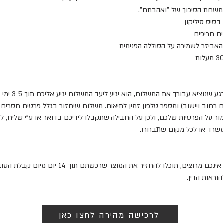
שחת הסיכוך של "ואהבתם".
בסיס סיליקון
ם חריפים
האביזר לשמירה על הסוללה הפנימית
 רחוב ויישוב) ומספר טלפון זמין לתיאום. משלוח שיחזור בגלל פרטים חסרים 
ור על הפרטיות שלכם, ולכן על החבילה שתקבלו לידיכם בדואר או ע"י שליח, לא
משרד או לכל מקום שתבחרו.
אאם התחרטתם או מכל סיבה שהיא אינכם מרוצים, תוכל
וראות הדין.
לרכישה מהירה לחצו כאן