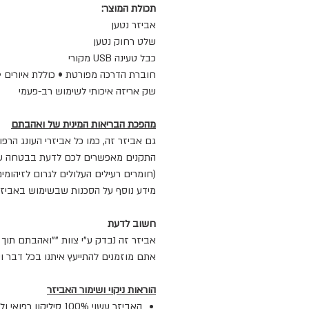
תכולת המוצר:
אביזר נטען
שלט רחוק נטען
כבל טעינה USB מקורי
חוברת הדרכה מפורטת • כוללת איורים 
שק אריזה איכותי לשימוש רב-פעמי
מהפכת הבריאות המינית של ואהבתם
גם אביזר זה, כמו כל אביזרי העונג הרפואיים של ואהבתם, נוש
(חומרים רעילים העלולים לגרום לזיהומים נ
מידע נוסף על הסכנות שבשימוש באביזרי
חשוב לדעת
אביזר זה נבדק ע"י צוות ""ואהבתם תוך
אתם מוזמנים להתייעץ איתנו בכל דבר וע
הוראות ניקוי ושימור האביזר
האביזר עשוי 100% סיליקון רפואי ולכן מתנקה היטב באמצעות שטיפה זהירה במים וסבון עדין בלבד