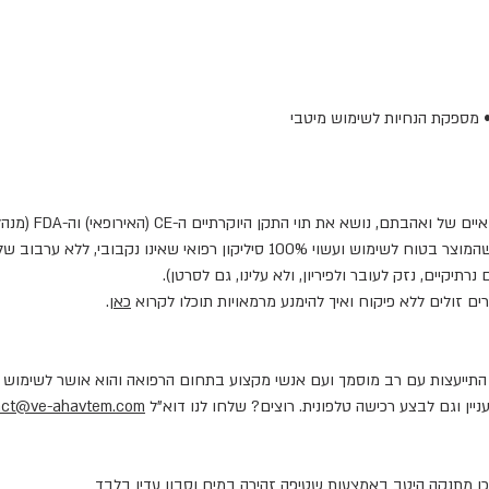
• מספקת הנחיות לשימוש מיטבי
א את תוי התקן היוקרתיים ה-CE (האירופאי) וה-FDA (מנהל התרופות האמריקאי).
התקנים מאפשרים לכם לדעת בבטחה שהמוצר בטוח לשימוש ועשוי 100% סיליקון רפ
רתיקיים, נזק לעובר ולפיריון, ולא עלינו, גם לסרטן).
ם זולים ללא פיקוח ואיך להימנע מרמאויות תוכלו לקרוא
כאן
.
 התייעצות עם רב מוסמך ועם אנשי מקצוע בתחום הרפואה והוא אושר לשימוש מ
ניין וגם לבצע רכישה טלפונית. רוצים? שלחו לנו דוא"ל
act@ve-ahavtem.com