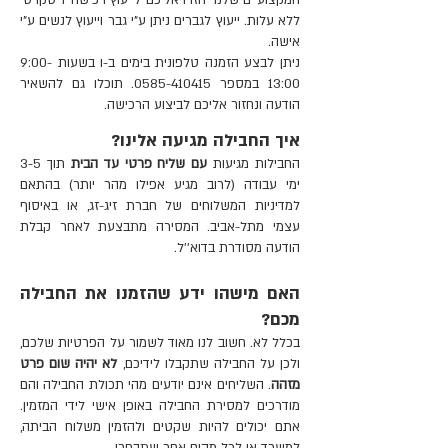
המקצועיים שלנו יחזרו אליכם לייעוץ רכישה דיסקרטי
במידה ואינו עומד בתנאי מדיניות
ללא עלות. ייעוץ לגברים ניתן ע"י גבר וייעוץ לנשים ע"י
ההחלפות וההחזרות.
אישה.
ניתן לבצע הזמנה טלפונית בימים ב-ו בשעות 9:00-
13:00 במספר 0585-410415. תוכלו גם להשאיר
הודעה ונחזור אליכם לביצוע הרכישה.
איך החבילה מגיעה אלינו?
החבילות מגיעות
עם שליח פרטי עד הבית
תוך 3-5
ימי עבודה (לרוב מגיע אפילו מהר יותר) בהתאם
למדיניות המשלוחים של חברת זיג-זג, או באיסוף
עצמי מתל-אביב. המסירה מתבצעת לאחר קבלת
הודעה מסודרת בדוא''ל.
האם מישהו ידע שהזמנו את החבילה
מכם?
בכלל לא. חשוב לנו מאוד לשמור על הפרטיות שלכם,
ולכן על החבילה שתקבלו לידיכם,
לא יהיה שום פרט
מזהה
. השליחים אינם יודעים מהי תכולת החבילה והם
מודרכים למסירת החבילה באופן אישי לידי המזמין.
אתם יכולים להיות שקטים ולהזמין משלוח הביתה,