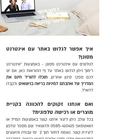
במידה והמוצר נשלח ע"י שליח דמי
בליווי אישי
של דוד
המשלוח ע"ס 40 ש"ח ינוכו מסכום
ולימור קליינמן
הזיכוי על המוצר.
במקרה של ביטול עקב פגם במוצר,
תוכלו לשלוח בתוך 90 יום מיום קבלת
הטובין הודעה לדוא"ל: contact@ve-
איך אפשר לגלוש באתר עם אינטרנט
ahavtem.com בצירוף ההוכחות על
מסונן?
פגם המוצר. "ואהבתם" תספק מוצר
לגולשים עם אינטרנט מסונן - באמצעות "אינטרנט
חדש ותקין בתוך 14 ימים מיום קבלת
רימון" ניתן לגלוש באתר על פי ההוראות כאן.
אם יש
ההודעה וההוכחות. במידה והמוצר לא
לכם ספקי סינון אחרים,
תוכלו להוריד חינם את
יהיה זמין במלאי, "ואהבתם" תחזיר
המדריך של ואהבתם למיניות בריאה בנישואים
ולקבלו
ללקוח את מלוא הסכום עבור המוצר
לדוא"ל.
הפגום.
לתשומת לבכם, מוצרים שאריזתם
ואם אנחנו זקוקים להכוונה בקניית
נפתחה ו/או שנעשה בהם שימוש אינם
מוצרים או רכישה טלפונית?
נכללים במדיניות ההחלפות וההחזרות.
בכל שלב ניתן ליצור איתנו קשר באמצעות
המייל
או
"ואהבתם" שומרת לעצמה את הזכות
הוואטסאפ
0585-410415
ולהשאיר שם מספר טלפון
ליצירת קשר. נשמח לחזור תוך 2 ימי עבודה והיועצים
שלא להחליף מוצר או לזכות בגינו