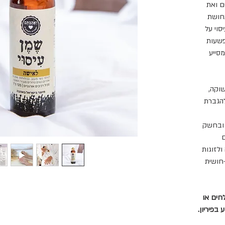
ם ואת
חושת
סוי על
פשעות
מסייע
וקה,
להגברת
 ובחשק
ם
לזוגות
-חושית
חים או
 בפיריון.