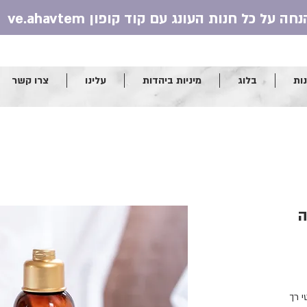
ות
בלוג
מיניות ביהדות
עלינו
צרו קשר
ה
י רך