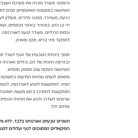
ורומנטי. מעורר ומגרה את מערכת העצבי
התחושה במקומות האינטימיים תורם לת
רגיעה, משחרר, מפוגג פחדים. מומלץ לעי
ידי בן הזוג במיוחד באזור הכתפיים, המ
וכפות הרגליים. מעודד הגעה לאורגזמה. 
לתפקוד מיני בריא, תקין ומאוזן.
תומך ביכולת הטבעית של הגוף לעורר תש
ובזרימה חיונית של דם, נוזלים ואנרגיה 
התחושה והפקת עונג מספק וממלא.
מתאים לנשים שחוות הפרעות בתשוקה
המיני, למתקשות להגיע לאורגזמה, לנשי
המתקשות להתרכז בזמן מעשה האהבה ו
שרוצים לשדרג ולגוון את החוויה הגופית
שלהם יחד.
חומרים טבעיים ואורגניים בלבד. ללא מל
כימיקאליים המסוכנים לגוף ועלולים לפגוע