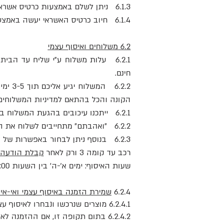
6.1.3 ניתן לשלם באמצעות כרטיס אשראי
6.1.4 חיוב כרטיס האשראי יעשה באמצעות מערכת סליקה של חברת לאומי קארד.
6.2 משלוחים ואיסוף עצמי
חינם.
הקונה והכל בהתאם למדיניות המשלוחים 
6.2.1 ייתכנו עיכובים בהגעת המשלוח במידה ומדובר בישובים מרוחקים כגון אילת יישובי הערבה והבקעה, יהודה ושומרון ורמת הגולן.
6.2.2 "ואהבתם" מתחייבים לשלוח את המוצר מהמחסן תוך 2 ימי עבודה.
רכב עד קומה 3 ורק לאחר
קבלת הודעה
שעות האיסוף: ימים א'-ה' בין השעות 9:00-17:00 לקבלת החבילה אנא בקשו חבילה שהוזמנה מ"קליינמן" ומסרו את השם עליו בוצעה ההזמנה.
6.2.4
שמירת הזמנה באיסוף עצמי ואי-אי
6.2.4.1 מוצרים שנרכשו ונבחרו לאיסוף עצמי יישמרו בעמדת האיסוף למשך 30 ימים (חודש) ממועד ביצוע ההזמנה.
6.2.4.2 בתום תקופה זו, אם ההזמ