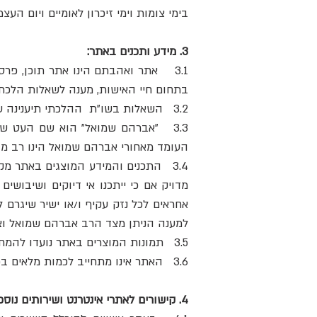
בימי צומות וימי זיכרון לאומיים ויום העצמ
3. מידע ותכנים באתר:
3.1 אתר ואהבתם הינו אתר תוכן, פרס
בתחום חיי האישות, מענה לשאלות הלכתי
3.2 השאלות בשו"ת ההלכתי תיענינה על ידי הרב אברהם שמואל, מחבר הספר "לדעת לאהוב".
3.3 "אברהם שמואל" הוא שם העט ש
העומד מאחורי אברהם שמואל הינו רב מו
3.4 התכנים והמידע המוצגים באתר מ
מדויק אם כי ייתכנו אי דיוקים ושיבושי
אחראים לכל נזק עקיף ו/או ישיר שיגר
למענה הניתן מצד הרב אברהם שמואל וצו
3.5 תמונות המוצרים באתר נועדו להמחשה בלבד וייתכנו הבדלים בין התמונות המוצגות באתר לבין המוצרים הנמכרים בחנות האינטרנטית.
3.6 האתר אינו מתחייב לכמות מלאים בכל זמן נתון, בעת חוסר במלאי הדבר יצוין באתר.
4. קישורים לאתרי אינטרנט ושירותים נוספים