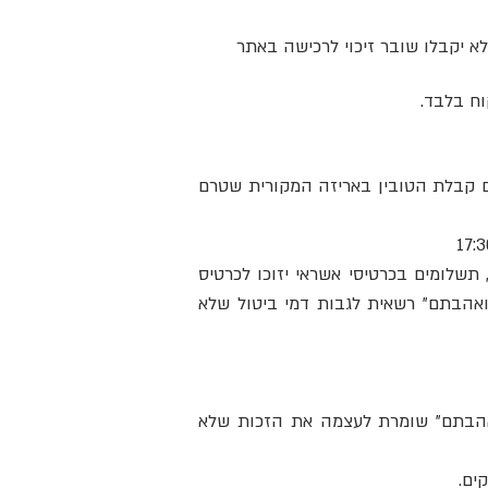
אים להחזר כספי, אלא יקבלו שובר זיכוי לרכישה באתר
כל סיבה שהיא אינכם מרוצים, תוכלו להחזיר את המוצר שרכשתם תוך 14 יום מיום קבלת הטובין באריזה המקורית שטרם
תשלומים בכרטיסי אשראי יזוכו לכרטיס
ת הצרכן, התשמ"א – 1981 ("חוק הגנת הצרכן"). "ואהבתם" רשאית לגבות דמי ביטול שלא
"ואהבתם" שומרת לעצמה את הזכות שלא