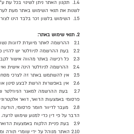
1.4. תקנון האתר ניתן לשינוי בכל עת
לשנות את תנאי השימוש באתר מעת לעת. ש
1.5. השימוש בלשון זכר בלבד הינו לצורך הנוחות בלבד ואילו התנאים יחולו על כל משתמשי האתר.
2. תנאי שימוש באתר:
2.1 ההרשמה לאתר מיועדת לזוגות נשואים או מאורסים אשר מלאו להם 18 שנה ומעלה בלבד.
2.2 בעת ההרשמה לניוזלטר יש להזין כתובת דוא"ל ובזה הדבר יהווה אישור לקבלת הניוזלטר .
2.3 כל רכישה באתר מהווה אישור לקבלת הניוזלטר.
2.4 ההרשמה לניוזלטר הינה אישית ואין לצרף אדם נוסף ללא הסכמתו ומבלי שקרא את תקנון האתר.
2.5 אין להשתמש באתר זה לצרכי מסחר ו/או בכל שימוש אחר למטרה בלתי חוקית.
2.6 אין באפשרות הרשת לבצע סינון או ניפוי של הנרשמים באתר.
2.7 בעת ההרשמה למאגר הניוזלטר של
פרסומי באמצעות הדואר, דואר אלקטרוני, 
2.8 מעבר לדיוור חומר פרסומי, הוד
הדבר על פי דין כדי למנוע שימוש לרעה.
2.9 בעת פניית הלקוח באמצעות הדואר האלקטרוני תשמש כתובתו לצורך מענה וגם לשליחת הניוזלטר החודשי.
2.10 האתר מנוהל על ידי שומרי תורה 