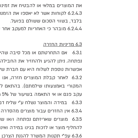
את המוצרים במלאי או להבטיח את זמינו
בלבד, בשווי הסכום ששולם בפועל.
6.2.4.4 מובהר כי האחריות למעקב אחר קבלת הודעת ה"הזמנה מוכנה לאיסוף" ולביצוע האיסוף חלה על הלקוח בלבד.
6.3 מדיניות החזרה
נפתחה. ניתן להגיע ולהחזיר את החבילה בכתובת תל גיבורי
אפשרות נוספת לשלוח היא עם חברת שליחויות 
6.3.2 לאחר קבלת המוצרים חזרה, א
עקב פגם או אי התאמה בשיעור של 5% ממחיר העסקה הכוללת אותו רכשת או 100 ₪ לפי הנמוך מביניהם.
6.3.3 במידה והמוצר נשלח ע"י שליח דמי המשלוח ע"ס 35 ש"ח ינוכו מסכום הזיכוי על המוצר.
6.3.4 אין החזרים עבור מוצרים מהסדרה הטבעית או תכשירים רפואיים.
6.3.5 מוצרים שאריזתם נפתחה ו/א
להחליף מוצר או לזכות בגינו במידה ואינ
6.3.6 עפ"י תקנות המשרד להגנת הצרכן והסחר ההוגן - אין החזרות על מוצרים ממחלקת ספרי הדרכה ומשחקים.