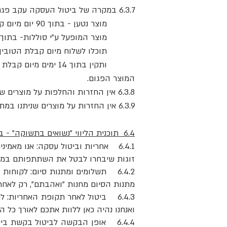
6.3.7 במקרה של ביטול העסקה עקב פגם במוצר-
מוצר נטען - בתוך 90 יום מיום קבלת הטובין.
מוצר המופעל ע"י סוללות- בתוך 14 יום מיום קבלת הטובין.
תוכלו לשלוח מיום קבלת הטובין ה
ותקין בתוך 14 ימים
המוצר הפגום.
6.3.8 אין החזרות והחלפות על מוצרים שנקנו במחיר מבצע.
6.3.9 אין החזרות על מוצרים שניתנו במתנה
6.4 תוכנית הליווי "נשואים בתשוקה" - ביטולים והחזרים
6.4.1 אחריות וביטול עסקה: אנו מאמינים באיכות ובערך של תוכנית הליווי, ולכן אנו מציעים אחריות מלאה למשך 7 ימים ממועד פתיחת התוכנית.
זוגות שיבחרו לבטל את השתתפותם במהלך 7 ימים אלו – יקבלו החזר מלא של כספם, ללא שאלות ו
6.4.2 תשלומים ומתנות סיום: לקוח
מתנות הסיום מחנות "ואהבתם", רק לאח
ואנחנו נהיה כאן ללוות אתכם לאורך כל 
6.4.4 אופן הבקשה לביטול בקשת ביטול תישלח בכתב בדוא"ל לכתובת: