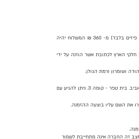
6.2.1 עלות משלוח ע"י שליח עד הבית היא 35 ₪ בהזמנה כוללת מתחת ל-360 ₪. בקניה כוללת (מוצרים פיזים בלבד) מ- 360 ₪ המשלוח יהיה
) מיום הוצאת החבילה למשלוח לרוב חלקי הארץ לכתובת אשר הוזנה על ידי
6.2.3 בנוסף ניתן לבחור באפשרות של 'איסוף עצמי בחינם'. כתובת האיסוף: eHouse רח' תל-גיבורים 5, תל אביב. בית טפר - קומה 3. ניתן להגיע עם
 במצב זה החברה אינה מתחייבת לשמור