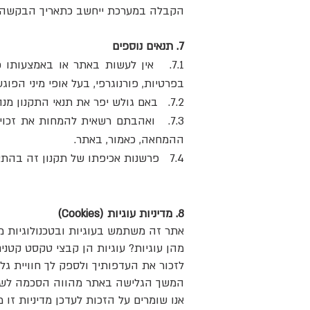
הקבלה במערכת ייחשב כתאריך הבקשה.
7. תנאים נוספים
7.1. אין לעשות באתר או באמצעותו 
בפרטיות, פורנוגרפי, בעל אופי מיני הפוגע
7.2. באם גולש יפר את תנאי התקנון מנהל האתר יהיה רשאי להשעות, לחסום או להפסיק לתת מענה במסגרות בהם האתר מציע התקשרות.
7.3. ואהבתם רשאית להמחות את זכוי
ההמחאה, כאמור, באתר.
7.4 פרשנות אכיפתו של תקנון זה בהתאם לחוקי מדינת ישראל.
8. מדיניות עוגיות (Cookies)
אתר זה משתמש בעוגיות ובטכנולוגיות 
מהן עוגיות? עוגיות הן קבצי טקסט קטנ
לזכור את העדפותיך ולספק לך חוויית גל
​המשך הגלישה באתר מהווה הסכמה לשימו
אנו שומרים על הזכות לעדכן מדיניות זו מ