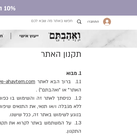
10% הנחה על כל חנות העונג עם קוד קופון ve.ahavtem
התחברו
ייעוץ אישי
חנ
תקנון האתר
1. מבוא
1.1. ברוך הבא לאתר
e-ahavtem.com
האתר" או "ואהבתם") .
1.2. כניסתך לאתר זה והשימוש בו כפו
ללא מגבלה ו/או תנאי, את התנאים שיפו
בנוגע לשימוש באתר זה, ככל שישנו.
1.3. על המשתמש באתר לקרוא את תקנ
התקנון.