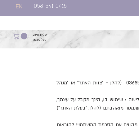
058-541-0415
EN
שליח חינם
מעל ₪360
(להלן -"האתר"), את האתר מפעילה לימור קליינמן ת.ז 03685510 (להלן - "צוות האתר" או "מנהל
לישה / שימוש בו, הינך מקבל על עצמך,
 שנמסר מואהבתם (להלן: "בעלת האתר")
סם מהווים את הסכמת המשתמש להוראות