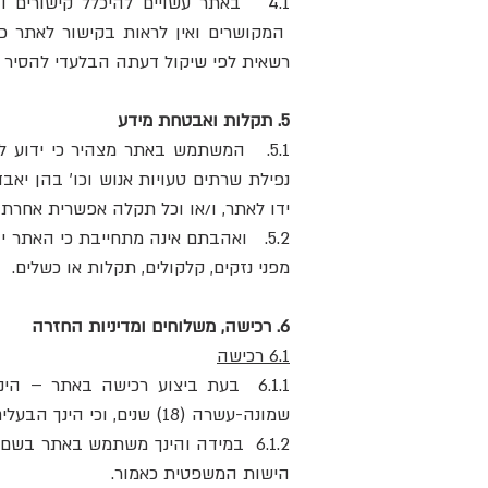
4.1 באתר עשויים להיכלל קישורים 
המקושרים ואין לראות בקישור לאתר כ
רשאית לפי שיקול דעתה הבלעדי להסיר כל
5. תקלות ואבטחת מידע
5.1. המשתמש באתר מצהיר כי ידוע ל
נפילת שרתים טעויות אנוש וכו' בהן יאב
ידו לאתר, ו/או וכל תקלה אפשרית אחרת, 
5.2. ואהבתם אינה מתחייבת כי האתר י
מפני נזקים, קלקולים, תקלות או כשלים.
6. רכישה, משלוחים ומדיניות החזרה
6.1 רכישה
6.1.1 בעת ביצוע רכישה באתר – 
שמונה-עשרה (18) שנים, וכי הינך הבעלים של כרטיס האשראי ו/או כרטיס החיוב ו/או אמצעי התשלום שבו תתבצע הרכישה.
6.1.2 במידה והינך משתמש באתר בש
הישות המשפטית כאמור.