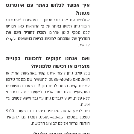
איך אפשר לגלוש באתר עם אינטרנט
מסונן?
לגולשים עם אינטרנט מסונן - באמצעות "אינטרנט
רימון" ניתן לגלוש באתר על פי ההוראות כאן.
אם יש
לכם ספקי סינון אחרים,
תוכלו להוריד חינם את
המדריך של ואהבתם למיניות בריאה בנישואים
ולקבלו
לדוא"ל.
ואם אנחנו זקוקים להכוונה בקניית
מוצרים או רכישה טלפונית?
בכל שלב ניתן ליצור איתנו קשר באמצעות
המייל
או
הוואטסאפ
0585-410415
ולהשאיר שם מספר טלפון
ליצירת קשר. נשמח לחזור תוך 2 ימי עבודה והיועצים
המקצועיים שלנו יחזרו אליכם לייעוץ רכישה דיסקרטי
ללא עלות. ייעוץ לגברים ניתן ע"י גבר וייעוץ לנשים ע"י
אישה.
ניתן לבצע הזמנה טלפונית בימים ב-ו בשעות 9:00-
13:00 במספר 0585-410415. תוכלו גם להשאיר
הודעה ונחזור אליכם לביצוע הרכישה.