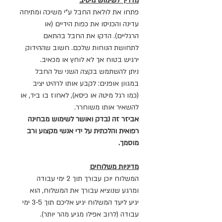
מדריך לשימוש מיטיב
פתחו את לולאת החבל ע"י משיכה ומתיחה
עדינה והכניסו את כפות הידיים (או
הרגליים). הדקו את החבל בהתאם
לתחושת הנוחות שלכם. חשוב שההידוק
ירגיש בטוח אך לא לוחץ או מכאיב.
ניתן להשתמש בקצה השני של החבל
במגוון אופנים: לקבע אותו לרהיט יציב
(כמו רגל מיטה או כיסא), לאחוז בו ביד, או
להשאיר אותו משוחרר.
אביזר זה נבדק ואושר לשימוש מבחינה
רפואית והלכתית על ידי אנשי מקצוע ורב
מוסמך.
מדיניות משלוחים
המשלוח יוכן עבורך תוך 2 ימי עבודה
ומרגע שנוציא עבורך את המשלוח, הוא
יגיע ליעד המשלוח יגיע אליכם תוך 3-5 ימי
עבודה (לרוב אפילו מגיע מהר יותר).