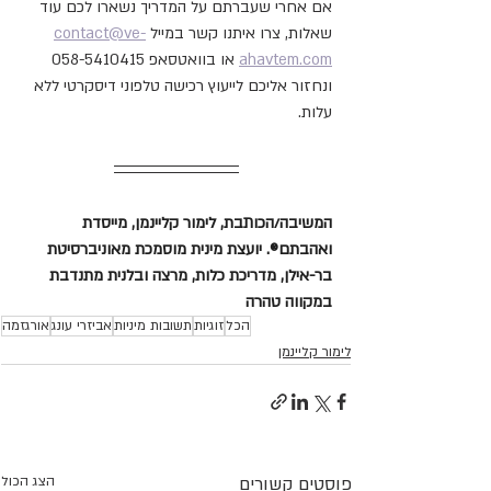
אם אחרי שעברתם על המדריך נשארו לכם עוד 
שאלות, צרו איתנו קשר במייל 
contact@ve-
ahavtem.com
 או בוואטסאפ 058-5410415 
ונחזור אליכם לייעוץ רכישה טלפוני דיסקרטי ללא 
עלות.
המשיבה/הכותבת, לימור קליינמן, מייסדת 
ואהבתם®. יועצת מינית מוסמכת מאוניברסיטת 
בר-אילן, מדריכת כלות, מרצה ובלנית מתנדבת 
במקווה טהרה
הכל
זוגיות
תשובות מיניות
אביזרי עונג
אורגזמה
לימור קליינמן
פוסטים קשורים
הצג הכול