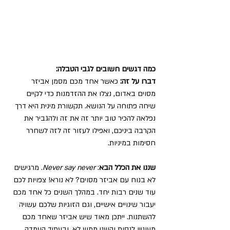
כמה דגשים חשובים לגבי הטבלה:
דברו על זה:
 כאשר אחד מכם מסמן אביזר 
מסוים באדום, נצלו את ההזדמנות כדי לקיים 
שיחה פתוחה על הנושא. תקשורת מינית היא דרך 
נפלאה להכיר טוב יותר זה את זה ולהגביר את 
הקרבה ביניכם, ואפילו לעזור זה לזה לשחרר 
חסימות במיניות.
שננו את הכלל הבא
: 
Never say never
. מרגישים 
לא בנוח עם אביזר מסוים? לא נורא! צפויות לכם 
עוד שנים רבות יחד. במהלך השנים כל אחד מכם 
יעבור שינויים אישיים, וגם הזוגיות שלכם עשויה 
להשתנות. ייתכן מאוד שיש אביזר שאחד מכם 
מעוניין לנסות והשני ממש לא, ובעתיד העמדה 