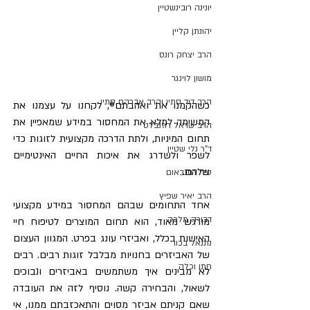
יונינה רובינשטיין
יהונתן קליין
הרב יצחק רונס
מושון לוינגר
הרב דוד סתיו והרב אברהם סתיו
כשהקמנו את ואהבתם®, לקחנו על עצמנו את 
המשימה למלא את המחסור במידע שמאפיין את 
הרב שראל רוזנבלט
תחום המיניות, ולתת הדרכה מקצועית לזוגות כדי 
ד"ר נלי שטיין
לשפר ולשדרג את איכות החיים האינטימיים 
שלהם.
טלי רוזנבאום
הרב יאיר שפיץ
אחד התחומים שבהם המחסור במידע מקצועי 
דבורה מלכה
מורגש מאוד, הוא תחום המוצרים לטיפוח חיי 
האישות בכלל, ואביזרי עונג בפרט. המגוון העצום 
נתנאל בכור
של האביזרים בחנויות מבלבל זוגות רבים. רבים 
חתן וכלה
לא מבינים איך משתמשים באביזרים ונבוכים 
לשאול, והבחירה קשה. נוסיף לזה את העובדה 
שאם קניתם אביזר מסוים והתאכזבתם ממנו, אי 