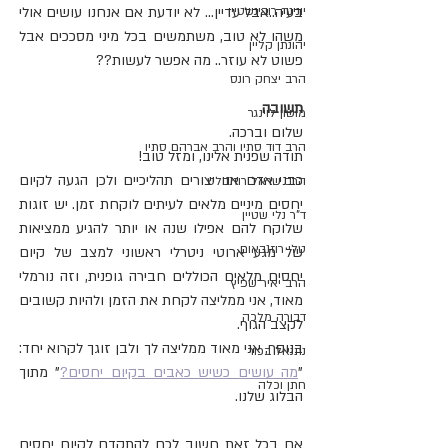
יונינה רובינשטיין
בעיה..אבל עדיין... לא יודעת אם אנחנו עושים אולי 
משהו לא טוב, משתמשים בכל מיני מסככים אבל 
יהונתן קליין
פשוט לא עוזר.. מה אפשר לעשות??
הרב יצחק רונס
תשובה
מושון לוינגר
שלום וברכה. 
הרב דוד סתיו והרב אברהם סתיו
תודה שפנית אלינו, ומזל טוב!
כבני אדם אנו יצורים תהליכיים ולכן הגעה לקיום 
הרב שראל רוזנבלט
יחסים מיניים מלאים לעיתים לוקחת זמן. יש זוגות 
ד"ר נלי שטיין
שלוקח להם אפילו שנה או יותר להגיע ממציאות 
טלי רוזנבאום
של מגע ארוטי ניטרלי ראשוני למצב של קיום 
יחסים מלאים הכוללים חבירה גופנית, וזה נורמלי 
הרב יאיר שפיץ
מאוד, אני ממליצה לקחת את הזמן ולהיות קשובים 
דבורה מלכה
לקצב הגוף.
בנוסף, אני מאוד ממליצה לך ולבן זוגך לקרוא יחד: 
נתנאל בכור
"
מה עושים כשיש כאבים בקיום יחסים?
" מתוך 
חתן וכלה
הבלוג שלנו.
אם בכל זאת חשוב לכם להתקדם לקיום יחסים 