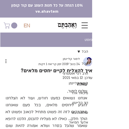
10% הנחה על כל חנות העונג עם קוד קופון
ve.ahavtem
EN
פוסט
הכל
לימור קליינמן
הכל
24 בנוב׳ 2019
זמן קריאה 1 דקות
איך להצליח לקיים יחסים מלאים?
הרב רפי אוסטרוף
עודכן:
12 במאי 2021
לימור קליינמן
שאלה
שלום לימור, 
מיכאל אלר
אנחנו נשואים כמעט חודש, ועוד לא הצלחנו 
דוד קליינמן
להגיע ליחסים מלאים, בכל פעם שאנחנו 
מתקרבים לזה זה פשוט מתחיל לכאוב ופשוט לא 
שולמית מור
הולך חלק... כאילו לא מצליח להכנס, הלכנו לרופא 
אלעד חמיאל
שאמר שהכל בסדר ושלא אמורה להיות שום 