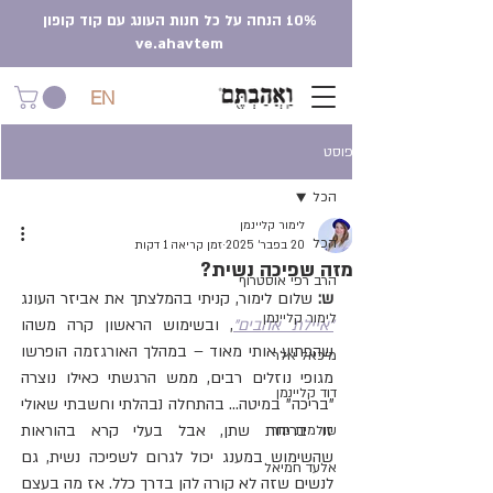
10% הנחה על כל חנות העונג עם קוד קופון
ve.ahavtem
EN
פוסט
הכל
לימור קליינמן
הכל
20 בפבר׳ 2025
זמן קריאה 1 דקות
מזה שפיכה נשית?
הרב רפי אוסטרוף
ש:
 שלום לימור, קניתי בהמלצתך את אביזר העונג  
לימור קליינמן
"איילת אהבים"
, ובשימוש הראשון קרה משהו 
שהפתיע אותי מאוד – במהלך האורגזמה הופרשו 
מיכאל אלר
מגופי נוזלים רבים, ממש הרגשתי כאילו נוצרה 
דוד קליינמן
"בריכה" במיטה... בהתחלה נבהלתי וחשבתי שאולי 
זו בריחת שתן, אבל בעלי קרא בהוראות 
שולמית מור
שהשימוש במענג יכול לגרום לשפיכה נשית, גם 
אלעד חמיאל
לנשים שזה לא קורה להן בדרך כלל. אז מה בעצם 