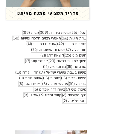
מדריך מקצועי מתנה מאיתנו
267 פוסטים
109 פוסטים
89 פוסטים
הכל
(267)
מיניות ביהדות
(109)
זוגיות
(89)
66 פוסטים
50 פוסטים
שו"ת מיניות
(66)
מאמרי רבנים הלכה ומיניות
(50)
49 פוסטים
41 פוסטים
תשובות מיניות
(49)
אתגרים במיניות
(41)
37 פוסטים
26 פוסטים
חתן וכלה
(37)
טהרת המשפחה
(26)
25 פוסטים
21 פוסטים
חשק מיני
(25)
הוצאת זרע
(21)
20 פוסטים
17 פוסטים
חינוך למיניות בריאה
(20)
אביזרי עונג
(17)
15 פוסטים
15 פוסטים
אורגזמה
(15)
פורנוגרפיה
(15)
14 פוסטים
13 פוסטים
מיניות בשבת ומועדי ישראל
(14)
הריון ולידה
(13)
13 פוסטים
13 פוסטים
11 פוסטים
מיניות גברית
(13)
תנוחות
(13)
אוננות נשית
(11)
10 פוסטים
8 פוסטים
8 פוסטים
שפיכה
(10)
אמצעי מניעה
(8)
רצפת האגן
(8)
7 פוסטים
6 פוסטים
טיפול מיני
(7)
ביאה דרך איברים
(6)
6 פוסטים
6 פוסטים
3 פוסטים
נגיף הקורונה
(6)
קשב וריכוז
(6)
אנאלי
(3)
2 פוסטים
יחסי שליטה
(2)