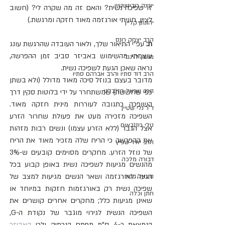
יונינה רובינשטיין
זו שפיכה נשית? והאם זה מה שקרה לי? (חשוב 
לציין, חוויתי אורגזמה מאוד חזקה ומרגשת.)
יהונתן קליין
הרב יצחק רונס
ת: 
עפ"י התיאור שלך, ולאור העובדה שהרגשת עונג 
עוצמתי מהשימוש באביזר סביב זמן ההפרשה, 
מושון לוינגר
נראה שאכן הגעת לשפיכה נשית.
הרב דוד סתיו והרב אברהם סתיו
מדובר בעצם בנוזל סיכה מאוד מדולל (ולא בשתן 
הרב שראל רוזנבלט
כפי שחששת) שמשתחרר על ידי בלוטות סקין דרך 
השופכה כתגובה לעוררות מינית חזקה מאוד. 
ד"ר נלי שטיין
השפיכה מזכירה מעט את פעולת שחרור הזרע 
טלי רוזנבאום
אצל הגבר (ללא הזרע עצמו) ונשים רבות מזהות 
את ההפרשה כי הריח שלה מזכיר מאוד את הריח 
הרב יאיר שפיץ
של נוזל הזרע. מחקרים מסוימים קובעים ש-3% 
דבורה מלכה
מהנשים מגיעות לשפיכה נשית באופן קבוע בכל 
הגעה לאורגזמה ושאר הנשים מגיעות למצב של 
נתנאל בכור
שפיכה נשית רק באורגזמות חזקות במיוחד או 
חתן וכלה
שאינן מגיעות כלל; מחקרים אחרים קושרים את 
השפיכה הנשית לגירוי מוגבר של נקודת ה-G, 
הנמצאת כ-4 ס"מ מפתח הנרתיק ולכן 
האביזר 