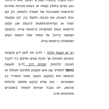
לתת מענה. במקרה שגורם הכאב הוא פיזיולוגי 
כגון קרום בתולין קשיח או בעיות מבניות אחרות 
הדורשות התערבות של פעולה רפואית, רק הם 
יוכלו לאבחן את הבעיה ולטפל בה. לכן המטפל 
המיני או הפיזיותרפיסטית לרצפת אגן תפנה 
לרופאת נשים המתמחה ברפואת עריה. בהמשך 
המאמר נרחיב על טיפול אצל רופאת נשים 
המתמחה ברפואת עריה.
רב או יועצת הלכה
 – לרוב אין להם ידע מקצועי 
בתחום המיניות אך זוגות פונים אליהם כדי לקבל 
הכוונה הלכתית. 
הפנייה לרב 
לרוב תיעשה 
בנוסף
 לתהליך עם איש מקצוע מתחום הטיפול או 
הרפואה ולא במקום. חשוב מאוד להפריד בין 
הסמכויות - כמו שלא נבקש פסיקה הלכתית 
מרופא, לא נקבל הנחיות לטיפול באתגרים 
אינטימיים מרב.