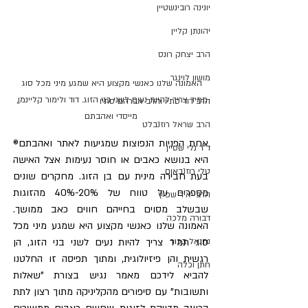
יונינה רובינשטיין
יהונתן קליין
הרב יצחק רונס
מושון לוינגר
האמונה שלנו כאנשי מקצוע היא שמגע מיני מכל סוג 
תמיד צריך להיות נעים לשני בני הזוג. דוד ולימור קליינמן, 
הרב דוד סתיו והרב אברהם סתיו
מייסדי ואהבתם
הרב שראל רוזנבלט
אחת הפניות הנפוצות שמגיעות לאתר ואהבתם® 
ד"ר נלי שטיין
היא בנושא כאבים או חוסר נעימות אצל האישה 
טלי רוזנבאום
בעת חבירה מינית עם בן הזוג. מחקרים שונים 
מספרים על טווח של 20%-40% מהזוגות 
הרב יאיר שפיץ
שבשלב מסוים בחייהם חווים כאב ממושך. 
דבורה מלכה
האמונה שלנו כאנשי מקצוע היא שמגע מיני מכל 
סוג תמיד צריך להיות נעים לשני בני הזוג, הן 
נתנאל בכור
רגשית והן פיזיולוגית, ומתוך תפיסה זו החלטנו 
חתן וכלה
להביא לידכם מאמר נגיש בצורת "שאלות 
ותשובות" עם סיפורים מהקליניקה מתוך רצון לתת 