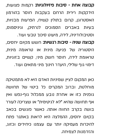
קבוצה אחת - סיבות פיזיולוגיות:
 רקמות פצועות, 
הידקקות רירית הרחם בעקבות חוסר בהורמון 
האסטרוגן, קרום בתולין קשיח, הפרעות מבניות, 
בעיות באברים הסמוכים לנרתיק, וגיניסמוס, 
וסטיבולודיניה, לידה, מיעוט סיכוך טבעי ועוד.
קבוצה שניה - סיבות רגשיות:
 חשש מקיום יחסים, 
היסטוריה של פגיעה מינית או טראומה מינית, 
טראומת לידה, חוסר חשק מיני, קשיים בזוגיות, 
דימוי גוף שלילי, היעדר חינוך מיני מתאים ועוד.
כאן המקום לציין שמיניות האדם היא לא מתמטיקה 
מוחלטת, וברוב המקרים כל ביטוי של תחושה 
גופנית כזו או אחרת נובע ממכלול גוף-נפש ואין 
אף תחושה שהיא "לא לגיטימית" או שצריכה לעורר 
בושה בקרב החווה אותה. כאשר פוגשים בכאב 
בקיום יחסים, ההמלצה היא לראות באתגר פתח 
להיכרות מעמיקה יותר עם עצמנו כיחידים וכזוג, 
והזדמנות לצמיחה.