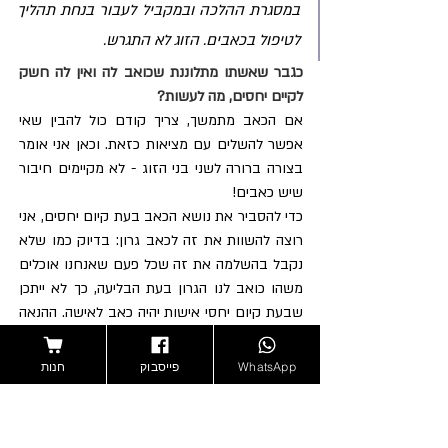
במסגרת ההלכה ובמקביל לעבור בנחת תהליך 
לטיפול בכאבים. הזוג לא התגרש.
כגבר שאשתו מתלוננת שכואב לה ואין לה חשק 
לקיים יחסים, מה לעשות?
אם הכאב מתמשך, צריך קודם כול להבין שאי 
אפשר להשלים עם מציאות כזאת. וכאן אני אומר 
בצורה ברורה לשני בני הזוג - לא מקיימים חיבור 
שיש כאבים!
כדי להסביר את נושא הכאב בעת קיום יחסים, אני 
רוצה להשוות את זה לכאב גרון: בדיוק כמו שלא 
נקבל בהשלמה את זה שכל פעם שאנחנו אוכלים 
משהו כואב לנו הגרון בעת הבליעה, כך לא ייתכן 
שבעת קיום יחסי אישות יהיה כאב לאישה. ההנאה 
מהחיבור הנפלא בין גבר לאישה לא צריכה להיות 
פחותה מזו שבאכילה. כאב גרון יכול לנבוע מכמה 
WhatsApp
פייסבוק
חנות
גורמים - חוסר לעיסה של האוכל, פציעה או דלקת 
- ובאופן טבעי, אם הכאב מתמשך גם התיאבון 
ירד, חוויית האכילה תתקלקל, ורק נחכה שהיא 