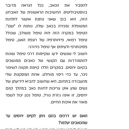
להסביר את הכאב, ככל הנראה מדובר 
בווסטיבוליטיס. החשיבות הראשונית של האבחון 
הזה, היא בכך שאני נותנת אישור לתלונת 
המטופלת ומכירה בכאב שלה, נותנת לו "שם". 
הטיפול במקרה הזה יהיה טיפול משולב, שכולל 
טיפול רפואי, פיזיותרפיה של רצפת האגן, טיפול 
פסיכותרפי ולעיתים אף טיפול כירורגי.
חשוב לי שנשים ידעו שקיימות דרכי טיפול שונות 
להתמודדות עם הקושי של כאבים ממושכים 
בקיום יחסים. במקרים הללו קיימת תקווה לשיפור 
ניכר, עד כדי ריפוי מוחלט. אחת המסקנות שלי 
מהעבודה בתחום, היא שחשוב להביא לידיעתן של 
נשים שהן אינן צריכות לחוות כאב במהלך קיום 
יחסים, זו אינה גזרת גורל, טיפול נכון יכול לשפר 
מאוד את איכות החיים.
האם יש דרכים בהם ניתן לקיים יחסים עד 
שהכאבים יעלמו?