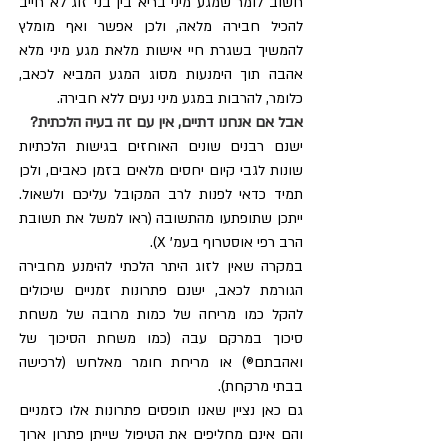
חשוב לומר שמגע מיני בריא בין בני זוג לא חייב 
להכיל חבירה מלאה, ולכן אפשר ואף מומלץ 
להמשיך בשגרת חיי אישות מלאת מגע מיני מלא 
אהבה תוך הימנעות מסוג המגע המביא לכאב, 
כלומר, להרבות במגע מיני נעים ללא חבירה.
אבל אם אנחנו דתיים, אין עם זה בעיה הלכתית?
ישנם רבנים שונים האוחזים בגישות הלכתיות 
שונות לגבי קיום יחסים מלאים בזמן כאבים, ולכן 
תמיד כדאי לפנות לרב המקובל עליכם ולשאול. 
ייתכן שתופתעו מהתשובה (ראו למשל את תשובת 
הרב רפי אוסטרוף בעמ' X).
במקרה שאין לזוג היתר הלכתי להימנע מחבירה 
הגורמת לכאב, ישנם פתרונות זמניים שיכולים 
להקל כמו מריחה של כמות מרובה של משחת 
סיכוך במרקם עבה (כמו משחת הסיכוך של 
ואהבתם®) או מריחת חומר מאלחש (לרכישה 
בבתי מרקחת).
גם כאן נציין שאנו תופסים פתרונות אלו כזמניים 
והם אינם מחליפים את הטיפול שייתן פתרון ארוך 