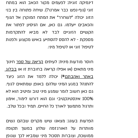
דינמיקה זוגית: לפעמים מקור הכאב הוא במתח 
זוגי (גוף-נפש כבר אמרנו?). שיחה פתוחה בין בני 
הזוג יכולה "לשחרר" את המתח המוקרן אל הגוף 
והכאבים ייעלמו. גם כאן, אם הניסיון לפתור את 
הקשיים הזוגיים לבד לא מביא להתקדמות 
מספקת - לא להסס להסתייע באיש מקצוע ולפנות 
לטיפול זוגי או לטיפול מיני.
חוסר מודעות מינית: לעיתים 
קריאה של ספר
 חינוך 
מיני מתאים (או אפילו קריאה בחוברת זו או 
בבלוג 
באתר ואהבתם
®) יכולה ללמד את הזוג כיצד 
להתנהל במגע המיני שלהם באופן שמתאים לגוף. 
גם כאן חשוב לומר שמגע מיני טוב ומיטיב הוא לא 
100% אינסטינקטיבי וגם הוא דורש לימוד, אימון 
ותרגול מתמשך לאורך כל החיים. תמיד ובכל שלב.
הפרעות בעונג: מצאנו שיש מקרים שבהם נשים 
מוותרות על האורגזמה שלהן במשך תקופה 
ממושכת, וצוברות תסכול מיני שמביא לכך שגופן 