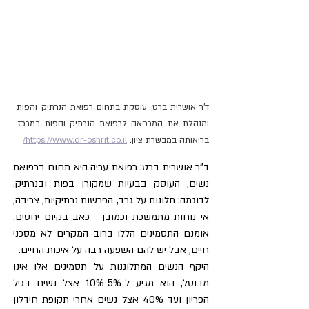
ד'ר אושרית ברט, עוסקת בתחום רפואת הנרתיק והפות 
ומנהלת את המרפאה לרפואת הנרתיק והפות במרכז 
בריאותה במבשרת ציון. 
https://www.dr-oshrit.co.il/
ד"ר אושרית ברט: רפואת עריה היא תחום ברפואת 
נשים, העוסק בבעיות שמקורן בפות ובנרתיק. 
לדוגמה: תלונות על גרד, הפרשות נרתיקיות, צריבה, 
אי נוחות מתמשכת וכמובן - כאב בקיום יחסים. 
אומנם התסמינים הללו ברוב המקרים לא מסכני 
חיים, אבל יש להם השפעה רבה על איכות החיים.
היקף הנשים המתלוננות על תסמינים אלו אינו 
מבוטל, הוא מגיע ל-5%-10% אצל נשים בגיל 
הפריון ועד 40% אצל נשים אחרי תקופת חידלון 