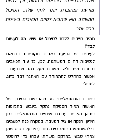
שלה והרפייתם בשליטה ובנוחות, וכך להיות 
מודעת ומחוברת יותר לגוף שלה. הטיפול 
המשולב הוא שהביא לסיום הכאבים ביעילות 
רבה יותר.
תמיד חייבים ללכת לטיפול או שיש מה לעשות 
לבד?
לעיתים יש הופעת כאבים תקופתית בהתאם 
לנסיבות החיים המשתנות. לכן, כל עוד הכאבים 
נפתרים מייד ולא נמשכים מעל כמה שבועות - 
אפשר בהחלט להתמודד עם האתגר לבד כזוג. 
למשל:
שינויים הורמונאליים: זוג שהפרשת הסיכוך של 
האישה תמיד הספיקה נתקל ביובש בתקופות 
שבהן האישה עוברת שינויים הורמונאליים כגון 
היריון, הנקה או גיל המעבר. במקרה כזה לפעמים 
די להשתמש בחומר סיכה טוב (רצוי על בסיס שמן 
צמחי טבעי במרקם משחתי עבה) כדי להיפטר 