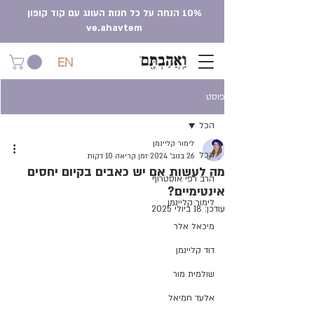
10% הנחה על כל חנות העונג עם קוד קופון
ve.ahavtem
EN
פוסט
הכל
לימור קליינמן
הכל
26 בנוב׳ 2024
זמן קריאה 10 דקות
מה לעשות אם יש כאבים בקיום יחסים
הרב רפי אוסטרוף
אינטימיים?
לימור קליינמן
עודכן:
18 ביולי 2025
מיכאל אלר
דוד קליינמן
שולמית מור
אלעד חמיאל