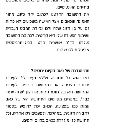
הכוונה מדויקת לזוגות שחווים כאבים ממושכים 
בחייהם האינטימיים.
את התשובה החלטנו לכתוב יחד כזוג, מתוך 
האמונה שכאבים אצל האישה משפיעים לא פחות 
גם על בן הזוג שלה ולכן נקודת המבט הגברית 
ושיתוף הפעולה שלו היא קריטית. לכתיבת התשובה 
נעזרנו בד"ר אושרית ברט ובפיזיותרפיסטית 
אביגיל מולכו שילוח.
מהי הגדרה של כאב בקיום יחסים?
כאב הוא כל תחושה ש"לא נעים לי". לעיתים 
מדובר בצריבה או בתחושת שריפה ולעיתים 
התחושה היא של חוסר נוחות או רצון "שזה ייגמר 
כבר". במקרים מסוימים התחושה היא של כאב 
עמוק כמו בפציעה. הכאב יכול להופיע בסמוך 
לחבירה הזוגית, במהלכה, ולפעמים רק אחריה, וכל 
תחושה כזו מוגדרת ככאב בקיום יחסים.