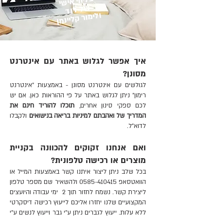
בליווי אישי
של דוד
ולימור קליינמן
איך אפשר לגלוש באתר עם אינטרנט
מסונן?
לגולשים עם אינטרנט מסונן - באמצעות "אינטרנט
רימון" ניתן לגלוש באתר על פי ההוראות כאן.
אם יש
לכם ספקי סינון אחרים,
תוכלו להוריד חינם את
המדריך של ואהבתם למיניות בריאה בנישואים
ולקבלו
לדוא"ל.
ואם אנחנו זקוקים להכוונה בקניית
מוצרים או רכישה טלפונית?
בכל שלב ניתן ליצור איתנו קשר באמצעות
המייל
או
הוואטסאפ
0585-410415
ולהשאיר שם מספר טלפון
ליצירת קשר. נשמח לחזור תוך 2 ימי עבודה והיועצים
המקצועיים שלנו יחזרו אליכם לייעוץ רכישה דיסקרטי
ללא עלות. ייעוץ לגברים ניתן ע"י גבר וייעוץ לנשים ע"י