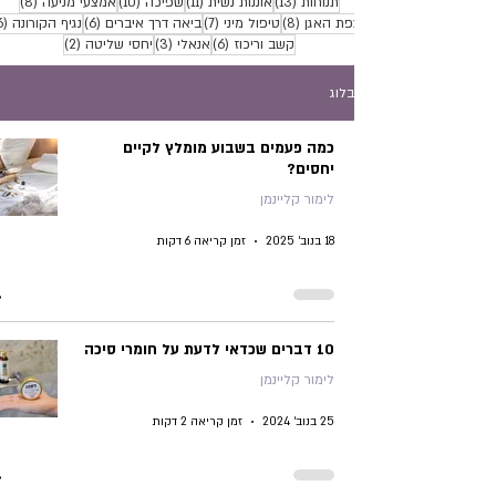
13 פוסטים
11 פוסטים
10 פוסטים
8 פוסטים
תנוחות
(13)
אוננות נשית
(11)
שפיכה
(10)
אמצעי מניעה
(8)
8 פוסטים
7 פוסטים
6 פוסטים
רצפת האגן
(8)
טיפול מיני
(7)
ביאה דרך איברים
(6)
נגיף הקורונה
(6)
6 פוסטים
3 פוסטים
2 פוסטים
קשב וריכוז
(6)
אנאלי
(3)
יחסי שליטה
(2)
בלוג
כמה פעמים בשבוע מומלץ לקיים
יחסים?
לימור קליינמן
18 בנוב׳ 2025
זמן קריאה 6 דקות
10 דברים שכדאי לדעת על חומרי סיכה
לימור קליינמן
25 בנוב׳ 2024
זמן קריאה 2 דקות