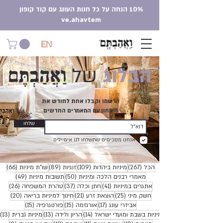
10% הנחה על כל חנות העונג עם קוד קופון
ve.ahavtem
EN
וַאֲהַבְתֶּם
הבלוג
של
הרשמו וקבלו אחת לחודש את
הירחון עם המאמרים החדשים
שלחו
אנחנו מסכימים שתשלחו לנו אימיילים
267 פוסטים
109 פוסטים
89 פוסטים
66 פוסטים
הכל
(267)
מיניות ביהדות
(109)
זוגיות
(89)
שו"ת מיניות
(66)
50 פוסטים
49 פוסטים
מאמרי רבנים הלכה ומיניות
(50)
תשובות מיניות
(49)
41 פוסטים
37 פוסטים
26 פוסטים
אתגרים במיניות
(41)
חתן וכלה
(37)
טהרת המשפחה
(26)
25 פוסטים
21 פוסטים
20 פוסטים
חשק מיני
(25)
הוצאת זרע
(21)
חינוך למיניות בריאה
(20)
17 פוסטים
15 פוסטים
15 פוסטים
אביזרי עונג
(17)
אורגזמה
(15)
פורנוגרפיה
(15)
14 פוסטים
13 פוסטים
3
מיניות בשבת ומועדי ישראל
(14)
הריון ולידה
(13)
מיניות גברית
(13)