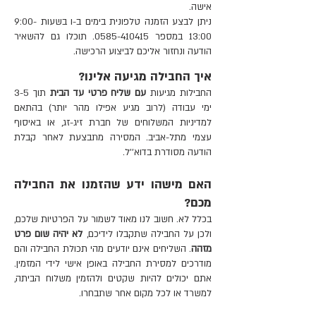
אישה.
ניתן לבצע הזמנה טלפונית בימים ב-ו בשעות 9:00-
13:00 במספר 0585-410415. תוכלו גם להשאיר
הודעה ונחזור אליכם לביצוע הרכישה.
איך החבילה מגיעה אלינו?
החבילות מגיעות
עם שליח פרטי עד הבית
תוך 3-5
ימי עבודה (לרוב מגיע אפילו מהר יותר) בהתאם
למדיניות המשלוחים של חברת זיג-זג, או באיסוף
עצמי מתל-אביב. המסירה מתבצעת לאחר קבלת
הודעה מסודרת בדוא''ל.
האם מישהו ידע שהזמנו את החבילה
מכם?
בכלל לא. חשוב לנו מאוד לשמור על הפרטיות שלכם,
ולכן על החבילה שתקבלו לידיכם,
לא יהיה שום פרט
מזהה
. השליחים אינם יודעים מהי תכולת החבילה והם
מודרכים למסירת החבילה באופן אישי לידי המזמין.
אתם יכולים להיות שקטים ולהזמין משלוח הביתה,
למשרד או לכל מקום אחר שתבחרו.