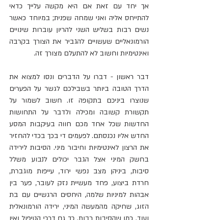
אך יחד עם זאת אם היא מקשה עלייך כדאי 
להתייחס אליה ואני שמחה שפנית; במיוחד כאשר 
נשים רבות בשליש השני להריון עוברות שינויים 
הורמונאליים שעשויים להגביר את הצורך בקרבה 
ואינטימיות וחשוב לא להתעלם מצורך זה.
דבר ראשון - דברו על הדברים ונסו למצוא את 
הדרך הטובה ביותר בשבילכם לגשר על הפערים 
שנוצרו ביניכם בתקופה זו. חשוב לשמור על 
תקשורת קשובה ומכילה ולדבר על התחושות 
החדשות שכל אחד מכם חווה בעיקבות המסע 
החדש אליו נכנסתם. לפעמים די בכך בכדי להחזיר 
את הרצון לאינטימיות וחיבור מיני. הסיבות לירידה 
בחשק המיני אצל הגבר יכולים לנבוע משלל 
סיבות, ביניהן מצב נפשי ירוד, עייפות מוגברת, 
חרדת ביצוע, פחד מעשיית נזק לעובר, פער בין 
אבהות למיניות שלמה, היחסים הרגשיים עם בת 
הזוג, שחיקה מהמעשה המיני, ירידה הורמונאלית 
ועוד. כמו שהסיבות רבות, כך גם דרכי הטיפול ואין 