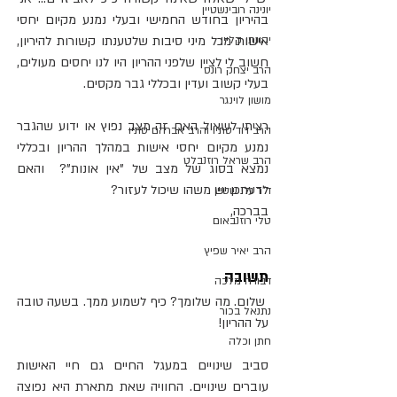
יונינה רובינשטיין
בהיריון בחודש החמישי ובעלי נמנע מקיום יחסי 
יהונתן קליין
אישות מכל מיני סיבות שלטענתו קשורות להיריון, 
חשוב לי לציין שלפני ההריון היו לנו יחסים מעולים, 
הרב יצחק רונס
בעלי קשוב ועדין ובכללי גבר מקסים.
מושון לוינגר
רציתי לשאול האם זה מצב נפוץ או ידוע שהגבר 
הרב דוד סתיו והרב אברהם סתיו
נמנע מקיום יחסי אישות במהלך ההריון ובכללי 
הרב שראל רוזנבלט
נמצא בסוג של מצב של "אין אונות"?  והאם 
לדעתכן יש משהו שיכול לעזור?
ד"ר נלי שטיין
בברכה,
טלי רוזנבאום
הרב יאיר שפיץ
תשובה 
דבורה מלכה
 שלום. מה שלומך? כיף לשמוע ממך. בשעה טובה 
נתנאל בכור
על ההריון!
חתן וכלה
סביב שינויים במעגל החיים גם חיי האישות 
עוברים שינויים. החוויה שאת מתארת היא נפוצה 