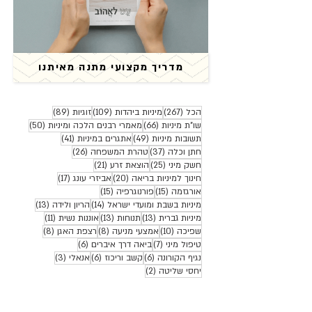
מדריך מקצועי מתנה מאיתנו
267 פוסטים
109 פוסטים
89 פוסטים
הכל
(267)
מיניות ביהדות
(109)
זוגיות
(89)
66 פוסטים
50 פוסטים
שו"ת מיניות
(66)
מאמרי רבנים הלכה ומיניות
(50)
49 פוסטים
41 פוסטים
תשובות מיניות
(49)
אתגרים במיניות
(41)
37 פוסטים
26 פוסטים
חתן וכלה
(37)
טהרת המשפחה
(26)
25 פוסטים
21 פוסטים
חשק מיני
(25)
הוצאת זרע
(21)
20 פוסטים
17 פוסטים
חינוך למיניות בריאה
(20)
אביזרי עונג
(17)
15 פוסטים
15 פוסטים
אורגזמה
(15)
פורנוגרפיה
(15)
14 פוסטים
13 פוסטים
מיניות בשבת ומועדי ישראל
(14)
הריון ולידה
(13)
13 פוסטים
13 פוסטים
11 פוסטים
מיניות גברית
(13)
תנוחות
(13)
אוננות נשית
(11)
10 פוסטים
8 פוסטים
8 פוסטים
שפיכה
(10)
אמצעי מניעה
(8)
רצפת האגן
(8)
7 פוסטים
6 פוסטים
טיפול מיני
(7)
ביאה דרך איברים
(6)
6 פוסטים
6 פוסטים
3 פוסטים
נגיף הקורונה
(6)
קשב וריכוז
(6)
אנאלי
(3)
2 פוסטים
יחסי שליטה
(2)