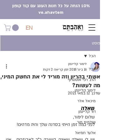
10% הנחה על כל חנות העונג עם קוד קופון
ve.ahavtem
EN
פוסט
הכל
לימור קליינמן
הכל
16 בינו׳ 2018
זמן קריאה 2 דקות
אשתי בהריון וזה מוריד לי את החשק המיני,
הרב רפי אוסטרוף
מה לעשות?
לימור קליינמן
עודכן:
12 במאי 2021
מיכאל אלר
שאלה 
דוד קליינמן
שלום לימור, 
שולמית מור
לפני כמה זמן הייתי בסדנה שלך והיה מדהים! 
אלעד חמיאל
יש לי שאלה שאינה קשורה כ"כ לאביזרים... אני 