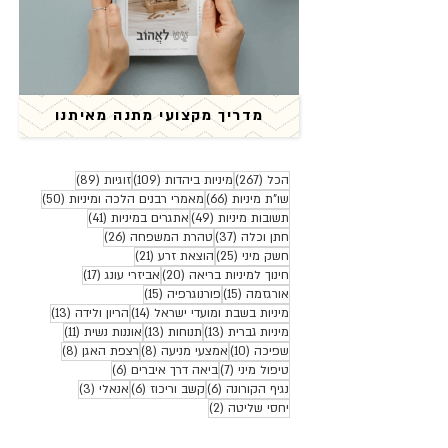
מדריך מקצועי מתנה מאיתנו
267 פוסטים
109 פוסטים
89 פוסטים
הכל
(267)
מיניות ביהדות
(109)
זוגיות
(89)
66 פוסטים
50 פוסטים
שו"ת מיניות
(66)
מאמרי רבנים הלכה ומיניות
(50)
49 פוסטים
41 פוסטים
תשובות מיניות
(49)
אתגרים במיניות
(41)
37 פוסטים
26 פוסטים
חתן וכלה
(37)
טהרת המשפחה
(26)
25 פוסטים
21 פוסטים
חשק מיני
(25)
הוצאת זרע
(21)
20 פוסטים
17 פוסטים
חינוך למיניות בריאה
(20)
אביזרי עונג
(17)
15 פוסטים
15 פוסטים
אורגזמה
(15)
פורנוגרפיה
(15)
14 פוסטים
13 פוסטים
מיניות בשבת ומועדי ישראל
(14)
הריון ולידה
(13)
13 פוסטים
13 פוסטים
11 פוסטים
מיניות גברית
(13)
תנוחות
(13)
אוננות נשית
(11)
10 פוסטים
8 פוסטים
8 פוסטים
שפיכה
(10)
אמצעי מניעה
(8)
רצפת האגן
(8)
7 פוסטים
6 פוסטים
טיפול מיני
(7)
ביאה דרך איברים
(6)
6 פוסטים
6 פוסטים
3 פוסטים
נגיף הקורונה
(6)
קשב וריכוז
(6)
אנאלי
(3)
2 פוסטים
יחסי שליטה
(2)