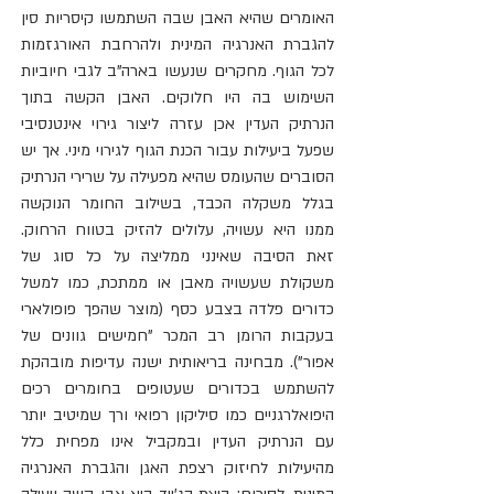
האומרים שהיא האבן שבה השתמשו קיסריות סין 
להגברת האנרגיה המינית ולהרחבת האורגזמות 
לכל הגוף. מחקרים שנעשו בארה"ב לגבי חיוביות 
השימוש בה היו חלוקים. האבן הקשה בתוך 
הנרתיק העדין אכן עזרה ליצור גירוי אינטנסיבי 
שפעל ביעילות עבור הכנת הגוף לגירוי מיני. אך יש 
הסוברים שהעומס שהיא מפעילה על שרירי הנרתיק 
בגלל משקלה הכבד, בשילוב החומר הנוקשה 
ממנו היא עשויה, עלולים להזיק בטווח הרחוק. 
זאת הסיבה שאינני ממליצה על כל סוג של 
משקולת שעשויה מאבן או ממתכת, כמו למשל 
כדורים פלדה בצבע כסף (מוצר שהפך פופולארי 
בעקבות הרומן רב המכר "חמישים גוונים של 
אפור"). מבחינה בריאותית ישנה עדיפות מובהקת 
להשתמש בכדורים שעטופים בחומרים רכים 
היפואלרגניים כמו סיליקון רפואי ורך שמיטיב יותר 
עם הנרתיק העדין ובמקביל אינו מפחית כלל 
מהיעילות לחיזוק רצפת האגן והגברת האנרגיה 