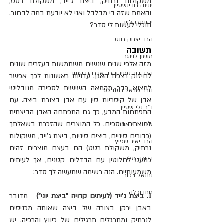
משקולות נרתיק, ביצת ג'ייד, משקולת רטט,  
יונינה רובינשטיין
והאמת שזה די מבלבל ואני לא יודעת במה לבחור. 
יהונתן קליין
תוכלי לעשות לי סדר?
הרב יצחק רונס
תשובה
מושון לוינגר
מזה אלפי שנים שנשים משתמשות בעזרים שונים 
הרב דוד סתיו והרב אברהם סתיו
לחיזוק רצפת האגן. עדויות ראשונות לכך אפשר 
למצוא כבר מהמאה השישית לספירה מתבליטי 
הרב שראל רוזנבלט
אבן של קיסריות סין עם אבן בצורת ביצה. עם 
ד"ר נלי שטיין
התפתחות המדע, כך גם התפתחה האבן הביצתית 
למוצרים נוספים. כל המוצרים שהזכרת בשאלתך 
טלי רוזנבאום
(כדורים סיניים, ביצים סיניות, ביצת ג'ייד, משקולות 
הרב יאיר שפיץ
נרתיק, משקולת רטט) הם בעצם מוצרים זהים 
דבורה מלכה
כמעט לחלוטין עם הבדלים קטנים, אך לעיתים 
משמעותיים. הנה רשימה שתעשה לך סדר:
נתנאל בכור
חתן וכלה
1. ביצת ג'ייד (לעיתים קרויה "ביצת יוני") 
- מדובר 
באבן ירקן בצורה של ביצה שאותה מכניסים 
לנרתיק ומתרגלים תרגילים של כיווץ והרפיה. יש 