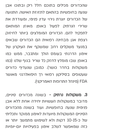
שהכדורים מכילים בתוכם חלל ריק ובתוכו אבן 
שנעה בחופשיות בהתאם לתזוזת האישה. התנועה 
של הכדורים יוצרת גירוי עדין פנימי, ומעודדת את 
שרירי הנרתיק לפעול באופן מאוזן המותאם 
לתפקיד להם. הכדורים המומלצים ביותר לחיזוק 
רצפת אגן מבחינה רפואית הם הכדורים שבאים 
במנעד משקלים רחב שמשקף את העיקרון של 
אימון הדרגתי בעומס הולך ומתגבר, ממש כמו 
באופן שבו מומלץ לחזק כל שריר בגוף שלנו (כמו 
משקולות בחדר כושר). כמובן שנעדיף כדורים 
שעטופים בסיליקון רפואי רך היפואלרגני מאושר 
FDA (מינהל התרופות האמריקני).
3. משקולות נרתיק - 
בשונה מכדורים סיניים, 
מדובר במשקולות העשויות יחידה אחת ללא אבן 
פנימית שנעה בחופשיות. ועוד בשונה מהכדורים 
הסיניים המשקולות מיועדות לאימון ממוקד ותכליתי 
של כ-10-15 דקות ולא לשימוש מתמשך יותר או 
כזה שמאפשר לשלב אימון בפעילויות יום-יומיות 