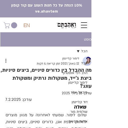
10% הנחה על כל חנות העונג עם קוד קופון
ve.ahavtem
EN
פוסט
הכל
לימור קליינמן
הכל
12 באוק׳ 2021
זמן קריאה 4 דקות
מה ההבדל בין כדורים סיניים, ביצים סיניות,
הרב רפי אוסטרוף
ביצת ג'ייד, משקולות נרתיק ומשקולת
לימור קליינמן
עונג?
מיכאל אלר
עודכן:
18 ביולי 2025
עודכן: 7.2.2025
דוד קליינמן
שאלה
שולמית מור
שלום לימור. שמעתי לאחרונה על מגוון מוצרים 
אלעד חמיאל
לחיזוק רצפת אגן, כדורים סיניים, ביצים סיניות, 