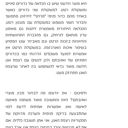
היא מוצר חדשני שיש בו הכלאה של כדורים סיניים 
ומשקולת רטט. למשקולת שני כדורים כאשר 
באחד מהם כדור פנימי "מרחף" לחיזוק מתמשך 
והכדור השני משמש כמשקולת עם מנגנון רטט. 
ההכלאה הייחודית מאפשרת ליהנות גם מאימון 
עדין מותאם לנרתיק, גם מהגברת התחושתיות 
והחיוניות בזכות הרטט וגם מאביזר עונג המסייע 
בשיפור איכות האורגזמה. במשקולת הרטט אין 
אפשרות למנעד משקלים הדרגתי כמו בכדורים 
הסיניים של ואהבתם ולכן לנשים עם רצפת אגן 
חלשה מאוד כדאי להשתמש בה לאחר שרצפת 
האגן תתחזק מעט.
ולסיכום - איך יודעים מה לבחור מבין מוצרי 
ואהבתם? היות והתשובה מאוד משתנה מאישה 
לאישה ואין אפשרות אמיתית לדעת לפני 
שהתבצעה בדיקה פנימית והערכה מדויקת של 
תפקודיות רצפת האגן, אני אתן תשובה כללית. אם 
את לא מרגישה צורך בחיזוק רצפת אגן אבל רוצה 