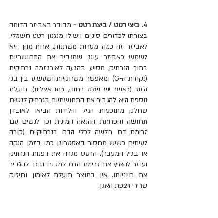
4. ביצי רטט / ביצת רטט -
 מדובר באביזר הדומה 
בצורתו לכדורים סיניים ויש לו מנגנון רטט חשמלי. 
לאביזר זה כמה מטרות משתנות. אחת מהן היא 
לשמש כאביזר עונג שמגביר את התחושתיות 
בתוך הנרתיק, מסייע בהגעה לאורגזמה נרתיקית 
(נקודת ה-G) ומאפשר משחקיות ושעשוע בין בני 
הזוג (כאשר יש שלט רחוק, כמו אצלינו). תועלת 
נוספת היא להגביר את התחושתיות בנרתיק לנשים 
שחלק מתופעות הגיל והלידות הביאו לאובדן 
תחושה והפחתת ההנאה המינית וכן לנשים עם 
זרימת דם חלשה לכלי הדם הנרתיקיים (קורה 
לעיתים כשיש מחסור באסטרוגן כמו בזמן הנקה 
או בגיל המעבר). הרטט מגרה את דפנות הנרתיק 
ועוזר להאיץ את זרימת הדם למקום ובכך להגביר 
את חיוניותו. אין במוצר תועלת לאימון וחיזוק 
שרירי רצפת האגן.