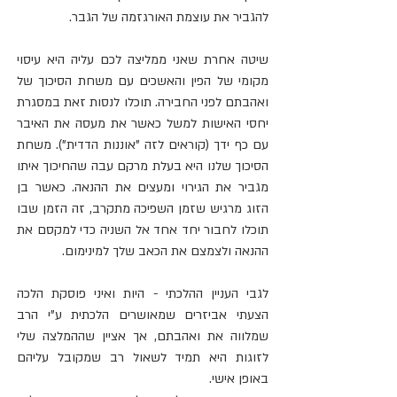
להגביר את עוצמת האורגזמה של הגבר.
שיטה אחרת שאני ממליצה לכם עליה היא עיסוי 
מקומי של הפין והאשכים עם משחת הסיכוך של 
ואהבתם לפני החבירה. תוכלו לנסות זאת במסגרת 
יחסי האישות למשל כאשר את מעסה את האיבר 
עם כף ידך (קוראים לזה "אוננות הדדית"). משחת 
הסיכוך שלנו היא בעלת מרקם עבה שהחיכוך איתו 
מגביר את הגירוי ומעצים את ההנאה. כאשר בן 
הזוג מרגיש שזמן השפיכה מתקרב, זה הזמן שבו 
תוכלו לחבור יחד אחד אל השניה כדי למקסם את 
ההנאה ולצמצם את הכאב שלך למינימום.
לגבי העניין ההלכתי - היות ואיני פוסקת הלכה 
הצעתי אביזרים שמאושרים הלכתית ע"י הרב 
שמלווה את ואהבתם, אך אציין שההמלצה שלי 
לזוגות היא תמיד לשאול רב שמקובל עליהם 
באופן אישי.