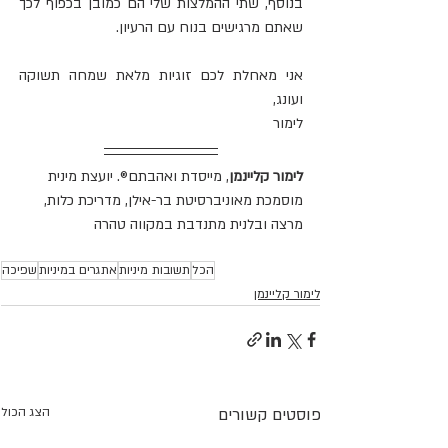
בנוסף, שתי ההמלצות שלי הם כמובן בכפוף לכך 
שאתם מרגישים בנוח עם הרעיון.
אני מאחלת לכם זוגיות מלאת שמחה תשוקה 
ועונג,
לימור
לימור קליינמן
, מייסדת ואהבתם®. יועצת מינית 
מוסמכת מאוניברסיטת בר-אילן, מדריכת כלות, 
מרצה ובלנית מתנדבת במקווה טהרה
הכל
תשובות מיניות
אתגרים במיניות
שפיכה
לימור קליינמן
פוסטים קשורים
הצג הכול