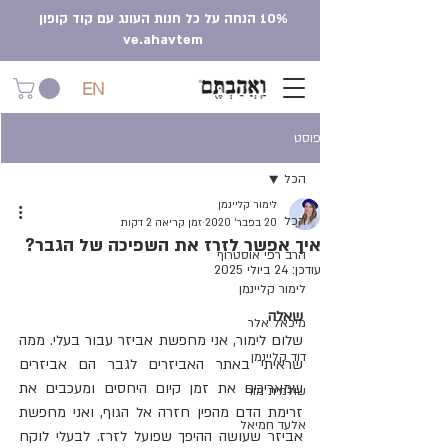
10% הנחה על כל חנות העונג עם קוד קופון
ve.ahavtem
EN
פוסט
הכל
לימור קליינמן
הכל
20 בפבר׳ 2020
זמן קריאה 2 דקות
איך אפשר לזרז את השפיכה של הגבר?
הרב רפי אוסטרוף
עודכן:
24 ביולי 2025
לימור קליינמן
שאלה
מיכאל אלר
שלום לימור, אני מחפשת אביזר עבור בעלי. ממה 
דוד קליינמן
שראיתי באתר האביזרים לגבר הם אביזרים 
שמאריכים את זמן קיום היחסים ומעכבים את 
שולמית מור
זרימת הדם מהפין חזרה אל הגוף, ואני מחפשת 
אלעד חמיאל
אביזר שעושה ההיפך שפועל לזרז. לבעלי לוקח 