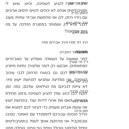
יונינה רובינשטיין
הרבה זמן להגיע לשפיכה, וכיוון שיש לי 
וסטיבוליטיס אנחנו לא יכולים לקיים יחסים ארוכים 
יהונתן קליין
עם גירוי חזק. לכן אני מחפשת אביזר שיהיה מענג 
הרב יצחק רונס
לגבר (ולא לי), ושמותר במסגרת ההלכה. על מה 
היית ממליצה?
מושון לוינגר
הרב דוד סתיו והרב אברהם סתיו
תשובה
הרב שראל רוזנבלט
לפני שאענה על השאלה ואמליץ על האביזרים 
ד"ר נלי שטיין
המתאימים, אבקש רק לומר שלצורך נתינת פיתרון 
טלי רוזנבאום
שיהיה נכון לכם גם בטווח הרחוק לגבי עיכוב 
השפיכה, אני ממליצה שתגיעו לפגישת ייעוץ מיני. 
הרב יאיר שפיץ
לא ציינת לגביכם מה הגילאים שלכם, כמה זמן 
דבורה מלכה
לוקח לבן הזוג שלך להגיע לשפיכה מזמן תחילת 
החבירה, האם את אחרי לידות ועוד. בפגישת ייעוץ 
נתנאל בכור
אני עושה אבחון מעמיק כדי לעזור לכם למצוא את 
חתן וכלה
הדרך הנכונה עבורכם להתמודד עם האתגר. כמובן 
שבמקביל אני מחזקת אותך לטפל בוסטיבוליטיס 
טיפול הוליסטי שכולל טיפול גוף ונפש, שחלק ממנו 