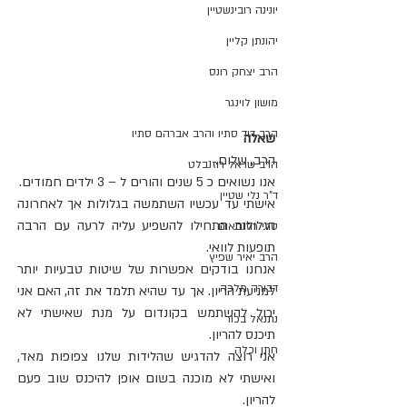
יונינה רובינשטיין
יהונתן קליין
הרב יצחק רונס
מושון לוינגר
הרב דוד סתיו והרב אברהם סתיו
שאלה
הרב, שלום.
הרב שראל רוזנבלט
אנו נשואים כ 5 שנים והורים ל – 3 ילדים חמודים.
ד"ר נלי שטיין
אישתי עד עכשיו השתמשה בגלולות אך לאחרונה 
הגלולות התחילו להשפיע עליה לרעה עם הרבה 
טלי רוזנבאום
תופעות לוואי.
הרב יאיר שפיץ
אנחנו בודקים אפשרות של שיטות טבעיות יותר 
דבורה מלכה
למניעת הריון. אך עד שהיא תלמד את זה, האם אני 
יכול להשתמש בקונדום על מנת שאישתי לא 
נתנאל בכור
תיכנס להריון.
חתן וכלה
אני רוצה להדגיש שהלידות שלנו צפופות מאד, 
ואישתי לא מוכנה בשום אופן להיכנס שוב פעם 
להריון.