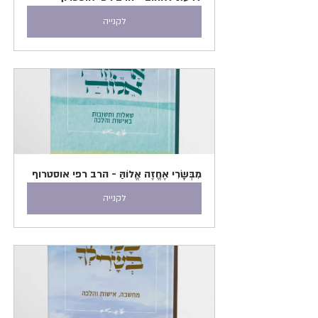
לקנייה
מִבְּשָׂרִי אֶחֱזֶה אֱלוֹהַּ - הרב רפי אוסטרוף
לקנייה