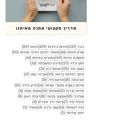
מדריך מקצועי מתנה מאיתנו
267 פוסטים
109 פוסטים
89 פוסטים
הכל
(267)
מיניות ביהדות
(109)
זוגיות
(89)
66 פוסטים
50 פוסטים
שו"ת מיניות
(66)
מאמרי רבנים הלכה ומיניות
(50)
49 פוסטים
41 פוסטים
תשובות מיניות
(49)
אתגרים במיניות
(41)
37 פוסטים
26 פוסטים
חתן וכלה
(37)
טהרת המשפחה
(26)
25 פוסטים
21 פוסטים
חשק מיני
(25)
הוצאת זרע
(21)
20 פוסטים
17 פוסטים
חינוך למיניות בריאה
(20)
אביזרי עונג
(17)
15 פוסטים
15 פוסטים
אורגזמה
(15)
פורנוגרפיה
(15)
14 פוסטים
13 פוסטים
מיניות בשבת ומועדי ישראל
(14)
הריון ולידה
(13)
13 פוסטים
13 פוסטים
11 פוסטים
מיניות גברית
(13)
תנוחות
(13)
אוננות נשית
(11)
10 פוסטים
8 פוסטים
8 פוסטים
שפיכה
(10)
אמצעי מניעה
(8)
רצפת האגן
(8)
7 פוסטים
6 פוסטים
טיפול מיני
(7)
ביאה דרך איברים
(6)
6 פוסטים
6 פוסטים
3 פוסטים
נגיף הקורונה
(6)
קשב וריכוז
(6)
אנאלי
(3)
2 פוסטים
יחסי שליטה
(2)