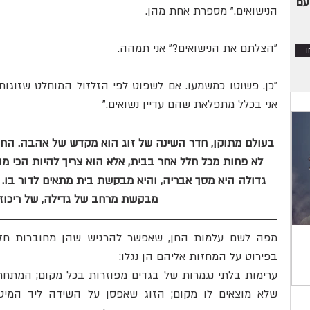
עם
הנישואים." מספרת אחת מהן.
דבורה מלכה
נתנאל בכור
חתן וכלה
"הצלתם את הנישואים?" אני תמהה.
אני בכלל מתפלאת שהם עדיין נשואים."
בעולם מתוקן, חדר השינה של זוג הוא מקדש של אהבה. החד
לא פחות מכל חלל אחר בבית, אלא הוא צריך להיות הכי מוש
גדולה היא מסך אבריה, והיא מבקשת בית מתאים לדור בו. לנ
מבקשת מרחב של גדילה, של ריכוז
תקופת הנידה והתעוררות החשק המיני
שו"ת: האם מותר ל
בפירוט על המחזות אליהם הן נגלו:
לגבר?