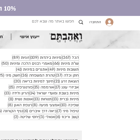
10% הנחה על כל חנות העונג עם קוד קופון ve.ahavtem
התחברו
ייעוץ אישי
חנ
267 פוסטים
109 פוסטים
89 פוסטים
הכל
(267)
מיניות ביהדות
(109)
זוגיות
(89)
66 פוסטים
50 פ
שו"ת מיניות
(66)
מאמרי רבנים הלכה ומיניות
(50)
49 פוסטים
41 פוסטים
תשובות מיניות
(49)
אתגרים במיניות
(41)
37 פוסטים
26 פוסטים
חתן וכלה
(37)
טהרת המשפחה
(26)
חשק מיני
(25)
21 פוסטים
20 פוסטים
הוצאת זרע
(21)
חינוך למיניות בריאה
(20)
17 פוסטים
15 פוסטים
15 פוסטים
אביזרי עונג
(17)
אורגזמה
(15)
פורנוגרפיה
(15)
14 פוסטים
13 פוסטים
מיניות בשבת ומועדי ישראל
(14)
הריון ולידה
(13)
13 פוסטים
13 פוסטים
11 פוסטים
מיניות גברית
(13)
תנוחות
(13)
אוננות נשית
(11)
10 פוסטים
8 פוסטים
8 פוסטים
שפיכה
(10)
אמצעי מניעה
(8)
רצפת האגן
(8)
7 פוסטים
6 פוסטים
טיפול מיני
(7)
ביאה דרך איברים
(6)
נגיף הקורונה
(6)
6 פוסטים
3 פוסטים
2 פוסטים
קשב וריכוז
(6)
אנאלי
(3)
יחסי שליטה
(2)