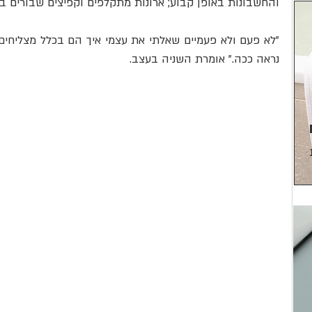
והחשבונות באופן קבוע; ארונות מתקלפים וקפיצים שבורים ב
נראה ככה." אומרת השניה בעצב.