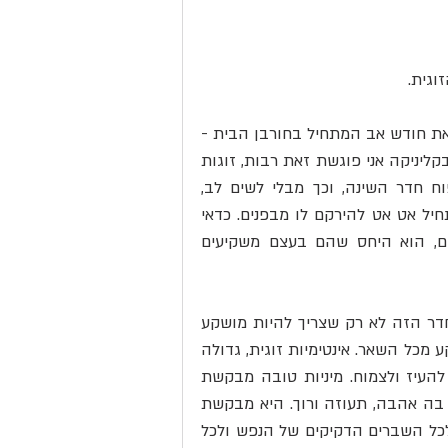
וגית.
 כמה ימים אחרי השיחה חשבתי לעצמי רבות על הנושא ולקראת חודש אב המתחיל בחורבן הבית - 
הרגשתי שזוהי קריאת התעוררות. הגיע הזמן שנדבר על זה. בקליניקה אני פוגשת זאת רבות, זוגות 
שבניהול סדר העדיפויות שלהם שמים רחוק מאוד את טיפוח חדר השינה, וכך מבלי לשים לב, 
השחיקה לא רחוקה מלהגיע, או גרוע מזה - חורבן הבית מתחיל אט אט להירקם לו מבפנים. כדאי 
להבין ולהפנים, שהיחס שזוגות ישקיעו בחדר השינה שלהם, הוא היחס שהם בעצם משקיעים 
בעולם מתוקן, חדר השינה של זוג הוא מקדש של אהבה. החדר הזה לא רק שצריך להיות מושקע 
לא פחות מכל חלל אחר בבית, אלא הוא צריך להיות הכי מושקע מכל השאר. אינטימיות זוגית, גדולה 
היא מסך אבריה, והיא מבקשת בית מתאים לדור בו. לנכוח, להעיז ולצמוח. מיניות טובה מבקשת 
מרחב של גדילה, של ריכוז ומחשבה. היא מבקשת שתשקיעו בה אהבה, תעוזה ורוך. היא מבקשת 
חדר שמתאים לקסם המופלא שלה, ליכולת שלה לתת ביטוי לכל השברים הדקיקים של הנפש ולכל 