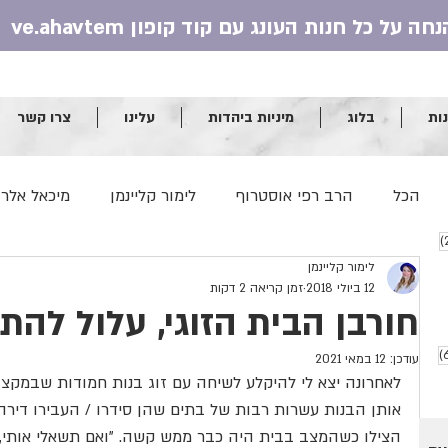
ות
בלוג
מיניות ביהדות
עלינו
צרו קשר
הכל
הרב רפי אוסטרוף
לימור קליינמן
מיכאל אלר
וסטים
25 פוסטים
לימור קליינמן
שולמית מור
אלעד חמיאל
יונינה רובינשטיין
12 ביולי 2018
זמן קריאה 2 דקות
חורבן הבית הזוגי, עלול להת
הרב יצחק רונס
מושון לוינגר
הרב דוד סתיו והר
6 פוסטים
עודכן:
12 במאי 2021
לאחרונה יצא לי להיקלע לשיחה עם זוג בנות חמודות שבמקצו
אותן הבנות עשרות רבות של בתים שהן סידרו / העבירו דירה /
הרב שראל רוזנבלט
ד"ר נלי שטיין
טלי רוזנבאום
הצילו כשהמצב בבית היה כבר ממש קשה. "ואם תשאלי אותי,