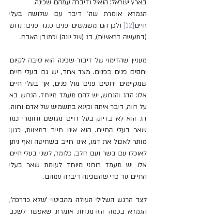
בארץ ישראל: הואיל ודיברה עמהם שכינה.
הגמרא אומרת שה' דיבר עם שלושה בעלי 
חיים
[12]
 ולכן הם משמשים פנים כנגד פנים: נחש 
(במעשה בראשית), דג (של יונה) וכמובן האדם.
מעניין שהדימוי של דיבור שכינה הוא סיבה לקיום 
יחסים פנים בפנים. מצד אחד, יש גם בעלי חיים 
שמקיימים יחסים פנים מול פנים, אך בעלי חיים 
אלו: הדג והנחש, יש להם מעמד מיוחד. הנחש בא 
על חוה, דיבר איתה וקינא בתשמיש של אדם וחוה. 
דג הוא לא בדיוק בעל חיים מגושם וחומרי כמו 
שאר בעלי החיים. הוא אינו חייב במצוות, כגון: 
מותר לאכול את דמו, אינו חייב בשחיטה ואף ניתן 
לאוכלו עם בשר ועם חלב. כלומר, לשני בעלי חיים 
אלו יש מעמד רוחני מיוחד לעומת שאר בעלי 
החיים עד כדי שהשכינה דיברה עמהם.
לצד הרגש השלילי העולה מהביטוי 'שלא כדרכה', 
הגמרא בכמה הזדמנויות אומרת שאפשר לשכב 