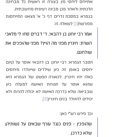
אתייחס ליחסי מין בצורה זו ראשית כל מבחינה 
הלכתית ולאחר מכן מבינה רעיונית-מחשבתית.
בגמרא במסכת נדרים דף כ' א' מצאנו התייחסות 
מפורשת
[1]
 לשאלה זו:
אמר רבי יוחנן בן דהבאי, ד' דברים סחו לי מלאכי 
השרת: חיגרין מפני מה הויין? מפני שהופכים את 
שולחנם.
הסבר הגמרא: רבי יוחנן בן דהבאי אוסר על קיום 
יחסים באופן זה כיון שילדים שייוולדו מיחסים 
כאלו יהיו חיגרין. לכאורה הפשט של הגמרא היא 
שהוא אוסר על תנוחת האישה למעלה כיון 
שבביאה שלא כדרכה האישה לא יכולה להרות ולא 
יכולים להיוולד בנים חיגרין
[2]
.
וכך פירש רש"י כאן:
שהופכין - פנים כנגד עורף שבאים על נשותיהן 
שלא כדרכן.