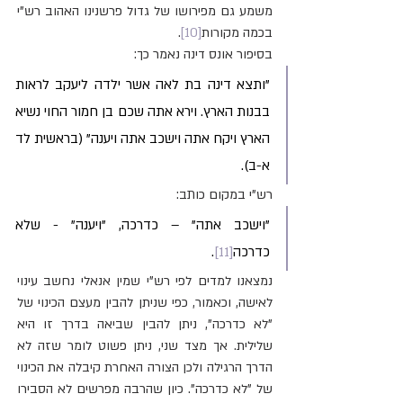
משמע גם מפירושו של גדול פרשנינו האהוב רש"י 
בכמה מקורות
[10]
.
בסיפור אונס דינה נאמר כך:
"ותצא דינה בת לאה אשר ילדה ליעקב לראות 
בבנות הארץ. וירא אתה שכם בן חמור החוי נשיא 
הארץ ויקח אתה וישכב אתה ויענה" (בראשית לד 
א-ב).
רש"י במקום כותב:
"וישכב אתה" – כדרכה, "ויענה" - שלא 
כדרכה
[11]
. 
נמצאנו למדים לפי רש"י שמין אנאלי נחשב עינוי 
לאישה, וכאמור, כפי שניתן להבין מעצם הכינוי של 
"לא כדרכה", ניתן להבין שביאה בדרך זו היא 
שלילית. אך מצד שני, ניתן פשוט לומר שזה לא 
הדרך הרגילה ולכן הצורה האחרת קיבלה את הכינוי 
של "לא כדרכה". כיון שהרבה מפרשים לא הסבירו 