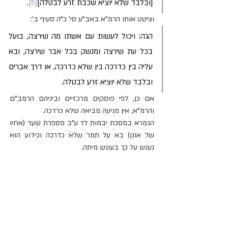
[ובלבד שלא יוציא שכבת זרע לבטלה]
[5]
. 
וציטט אותו הרמ"א באב"ע סי' כ"ה סעיף ב':
הגה: ויכול לעשות עם אשתו מה שירצה, בועל 
בכל עת שירצה ומנשק בכל אבר שירצה, ובא 
עליה בין כדרכה בין שלא כדרכה, או דרך אברים 
ובלבד שלא יוציא זרע לבטלה.
אם כן, לפי פוסקים מרכזיים וביניהם הרמב"ם 
והרמ"א, אין מניעה מביאה שלא כרדכה. 
הגמרא במסכת יבמות לד ע"ב מספרת שְׁעֵר (אחיו 
של אונן) בא על תמר שלא כדרכה וכידוע הוא 
נענש על כך בעונש מיתה.