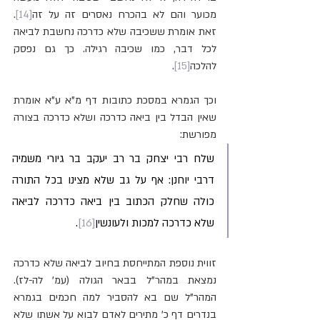
מכוער והם לא בהכרח נאסרים זה על זה
[14]
. 
זאת אומרת ששכיבה שלא כדרכה נחשבת לביאה 
לכל דבר, כמו שכיבה רגילה. כך גם נפסק 
להלכה
[15]
.
וכך הגמרא במסכת כתובות דף מ"א ע"א אומרת 
שאין הבדל בין ביאה כדרכה ושלא כדרכה בצורה 
מפורשת:
שלח רבי יצחק בר רב יעקב בר גיורי משמיה 
דרבי יוחנן: אף על גב שלא מצינו בכל התורה 
כולה שחלק הכתוב בין ביאה כדרכה לביאה 
שלא כדרכה למכות ולעונשין
[16]
.
זווית נוספת המתייחסת בחיוב לביאה שלא כדרכה 
נמצאת במהר"ל בבאר הגולה (עמ' לה-לז). 
המהר"ל שם בא להסביר למה חכמים בגמרא 
בנדרים דף כ' מתירים לאדם לבוא על אשתו שלא 