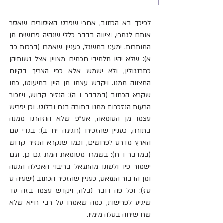
לפיכך בא הכתוב, אחרי שפרט האיסורים שאסר 
אותם לגמרי, וציווה בדבר כללי שנהיה פרושים מן 
המותרות. ימעט במשגל, כעניין שאמרו (ברכות כב 
א): שלא יהיו תלמידי חכמים מצויין אצל נשותיהן 
כתרנגולין, ולא ישמש אלא כפי הצריך בקיום 
המצווה ממנו. ויקדש עצמו מן היין במיעוטו, כמו 
שקרא הכתוב (במדבר ו ה): הנזיר קדוש, ויזכור 
הרעות הנזכרות ממנו בתורה בנח ובלוט. וכן יפריש 
עצמו מן הטומאה, אע"פ שלא הוזהרנו ממנה 
בתורה, כעניין שהזכירו (חגיגה יח ב): בגדי עם 
הארץ מדרס לפרושים, וכמו שנקרא הנזיר קדוש 
(במדבר ו ח): בשמרו מטומאת המת גם כן. וגם 
ישמור פיו ולשונו מהתגאל בריבוי האכילה הגסה 
ומן הדבור הנמאס, כעניין שהזכיר הכתוב (ישעיה ט 
טז): וכל פה דובר נבלה, ויקדש עצמו בזה עד 
שיגיע לפרישות, כמה שאמרו על רבי חייא שלא 
שח שיחה בטלה מימיו.