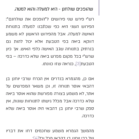
שהופכים שולחנן - היא למעלה והוא למטה.
רש"י פירש שני פירושים ל"הופכים את שולחנם": 
הפירוש השני היא כפי שכתבנו למעלה בתנוחת 
האישה למעלה. אבל מהפירוש הראשון לא משמע 
דווקא ביאה בפי הטבעת אלא יכול להות גם 
בנרתיק בתנוחה שגב האישה כלפי האיש. אך כיון 
שרש"י בכל מקום מפרש ביאה שלא כדרכה – בפי 
הטבעת
[3]
, כנראה שזו כוונתו.
אם כן, מהגמרא בנדרים אין הכרח שרבי יוחנן בן 
דהבאי אוסר תנוחה זו, וכן משאר המפרשים על 
אתר, לא משמע בצורה מפורשת שהוא אוסר ביאה 
שלא כדרכה אבל מכלל גישתו לתנוחות שונות, אין 
ספק שרבי יוחנן בן דהבאי היה אוסר ביאה שלא 
כדרכה. 
מהמשך הגמרא משמע שחכמים דחו את דבריו 
של רבי יוחנן בן דהבאי מכל וכל
[4]
: