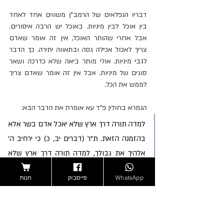
דבריו הנפלאים של הרמב"ן משווים אחד לאחד 
בין אוכל לבין מיניות. באוכל יש הרבה איסורים. 
אבל אחרי שהותר האוכל, אין זה אומר שאדם 
צריך לאכול אכילה גסה ובתאווה יתירה. כך הדבר 
לגבי מיניות. אולי מותר ביאה שלא כדרכה ושאר 
סוגים של מיניות. אבל אין זה אומר שאדם צריך 
לממש את הכל.
הגמרא בחולין פ"ד עא אומרת את הדבר הבא:
למדה תורה דרך ארץ שלא יאכל אדם בשר אלא 
בהזמנה הזאת. ת"ר (דברים יב, כ) כי ירחיב ה' 
אלהיך את גבולך, למדה תורה דרך ארץ שלא 
יאכל אדם בשר אלא לתאבון. יכול יקח אדם מן 
WhatsApp
פייסבוק
חנות
השוק ויאכל? ת"ל (דברים יב, כא) וזבחת 
מבקרך ומצאנך. יכול יזבח כל בקרו ויאכל כל 
צאנו ויאכל? ת"ל מבקרך ולא כל בקרך, מצאנך 