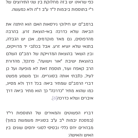
כפי שראינו יש בזה מחלוקת בין שני התירוצים של 
ר"י בתוספות ביבמות ל"ד ע"ב ד"ה ולא כמעשה.
ברמב"ם יש חילוקי גירסאות האם הוא היתנה את 
הביאה שלא כדרכה באי-הוצאת זרע. בהרבה 
מהדפוסים, גם מאד מוקדמים, אכן יש הגבלה, 
בתנאי שלא יוציא זרע. אבל בכתבי יד מדוייקים, 
ובין השאר בהוצאת המדוייקת של רמב"ם השלם 
בהוצאת ישיבת "אור וישועה", פרנקל, מהדורת 
הרב קאפח ועוד, תוספת זאת לא מופיעה ועל כן 
לעיל, כתבתי אותה בסוגריים. וכך משמע מפשט 
דברי הרמב"ם שמתיר ביאה בכל דרך ולא מסייג, 
כמו שהוא מתיר "כדרכה" כך הוא מתיר ביאה דרך 
איברים ושלא כדרכה
[6]
.
דבריו הפשוטים והמאירים של התוספות רי"ד 
(במסכת יבמות י"ב ע"ב בסוגיית משמשת במוך) 
מבהירים יחס כללי ובסיסי לסוגי יחסים שונים בין 
האיש והאישה: