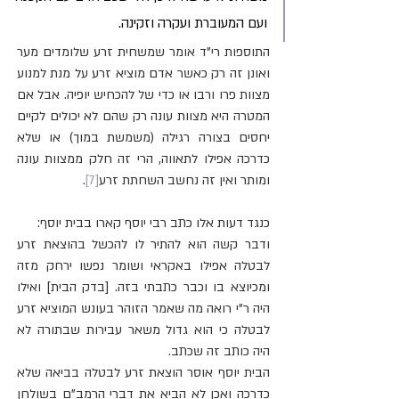
ועם המעוברת ועקרה וזקינה.
התוספות רי"ד אומר שמשחית זרע שלומדים מער 
ואונן זה רק כאשר אדם מוציא זרע על מנת למנוע 
מצוות פרו ורבו או כדי של להכחיש יופיה. אבל אם 
המטרה היא מצוות עונה רק שהם לא יכולים לקיים 
יחסים בצורה רגילה (משמשת במוך) או שלא 
כדרכה אפילו לתאווה, הרי זה חלק ממצוות עונה 
ומותר ואין זה נחשב השחתת זרע
[7]
.
כנגד דעות אלו כתב רבי יוסף קארו בבית יוסף:
ודבר קשה הוא להתיר לו להכשל בהוצאת זרע 
לבטלה אפילו באקראי ושומר נפשו ירחק מזה 
ומכיוצא בו וכבר כתבתי בזה. [בדק הבית] ואילו 
היה ר"י רואה מה שאמר הזוהר בעונש המוציא זרע 
לבטלה כי הוא גדול משאר עבירות שבתורה לא 
היה כותב זה שכתב.
הבית יוסף אוסר הוצאת זרע לבטלה בביאה שלא 
כדרכה ואכן לא הביא את דברי הרמב"ם בשולחן 