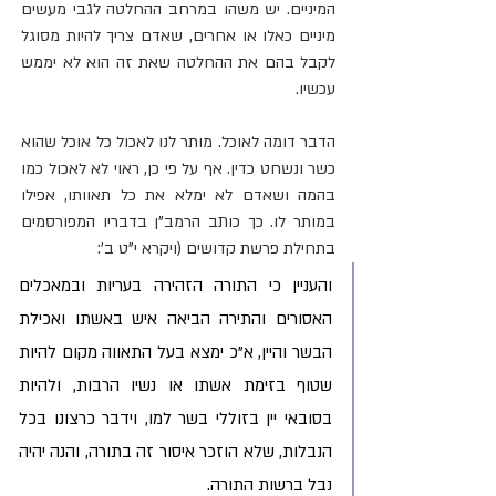
המיניים. יש משהו במרחב ההחלטה לגבי מעשים 
מיניים כאלו או אחרים, שאדם צריך להיות מסוגל 
לקבל בהם את ההחלטה שאת זה הוא לא יממש 
עכשיו. 
הדבר דומה לאוכל. מותר לנו לאכול כל אוכל שהוא 
כשר ונשחט כדין. אף על פי כן, ראוי לא לאכול כמו 
בהמה ושאדם לא ימלא את כל תאוותו, אפילו 
במותר לו. כך כותב הרמב"ן בדבריו המפורסמים 
בתחילת פרשת קדושים (ויקרא י"ט ב':
והעניין כי התורה הזהירה בעריות ובמאכלים 
האסורים והתירה הביאה איש באשתו ואכילת 
הבשר והיין, א"כ ימצא בעל התאווה מקום להיות 
שטוף בזימת אשתו או נשיו הרבות, ולהיות 
בסובאי יין בזוללי בשר למו, וידבר כרצונו בכל 
הנבלות, שלא הוזכר איסור זה בתורה, והנה יהיה 
נבל ברשות התורה. 