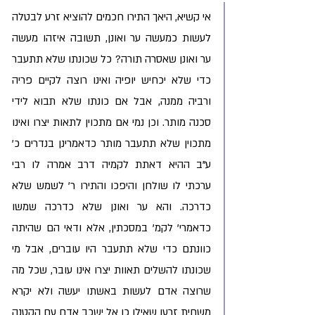
אי קשיא, היאך התירו חכמים להוציא זרע לבטלה 
לעשות כמעשה ער ואונן, תשובה איזהו מעשה 
ער ואונן שאסרה תורה? כל שכונתו שלא תתעבר 
כדי שלא יכחיש יופיה ואינו רוצה לקיים פריה 
ורביה ממנה, אבל אם כונתו שלא תבוא לידי 
סכנה מותר. וכן נמי אם מתכוין לתאות יצרו ואינו 
מתכוין שלא תתעבר מותר כדאמרינן בנדרים כ' 
ע"ב ההיא דאתת לקמיה דרב אמרה לו רבי 
ערכתי לו שולחן והיפכו והתירו ר' לשמש שלא 
כדרכה. והא ער ואונן שלא כדרכה שמשו 
כדאמרי' לקמ' במסכתין, אלא ודאי הם שהיתה 
כוונתם כדי שלא תתעבר היו עוברים, אבל מי 
שכונתו להשלים תאוות יצרו אינו עובר, שכל מה 
שרוצה אדם לעשות באשתו יעשה ולא יקרא 
משחית זרעו שאילו כן אל ישכב אדם עם הקטנה 