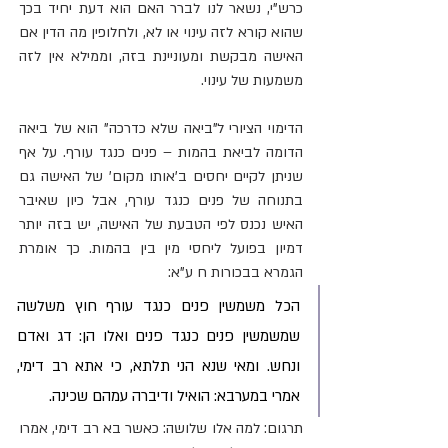
כרש"י, נשאר לנו לברר האם הוא דעת יחיד בכך 
שהוא קורא לזה עינוי או לא, ולחלופין מה הדין אם 
האישה מבקשת ומעוניינת בזה, וממילא אין לזה 
משמעות של עינוי.
הדימוי הציורי ל"ביאה שלא כדרכה" הוא של ביאה 
הדומה לביאת בהמות – פנים כנגד עורף. על אף 
שניתן לקיים יחסים ב'אותו מקום' של האישה גם 
בתנוחה של פנים כנגד עורף, אבל כיון שאיבר 
האיש נכנס לפי הטבעת של האישה, יש בזה יותר 
דמיון בפועל ליחסי מין בין בהמות. כך אומרת 
הגמרא בבכורות ח ע"א:
הכל משמשין פנים כנגד עורף חוץ משלשה 
שמשמשין פנים כנגד פנים ואלו הן: דג ואדם 
ונחש. ומאי שנא הני תלתא, כי אתא רב דימי, 
אמרי במערבא: הואיל ודיברה עמהם שכינה.
תרגום: למה אלו שלושה: כאשר בא רב דימי, אמרו 