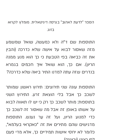
הספר "לדעת לאהוב" בגרסה דיגיטאלית. מומלץ לקרוא 
בזוג.
התוספות שם ד"ה ולא כמעשה, שואל שמשמע 
מזה שאסור לבוא על אישה שלא כדרכה (והבין 
את זה כביאה בפי הטבעת כי כך הוא מנע ממנה 
הריון). אם כך, הוא שואל איך חכמים בגמרא 
בנדרים שזה עתה למדנו התיר ביאה שלא כדרכה?
התוספות עונה שני תירוצים: תירוץ ראשון שמותר 
לשכב כך אבל בלי הוצאת זרע. התירוץ השני 
בתוספות: מותר לשכב כך רק כי יש לו תאווה לבוא 
על אשתו באופן זה אבל מה שאסור זה לשכב כך 
כדי למנוע הריון, ועל זה עֵר נענש. התוספות 
מדגישים שהם מתירים את זה "כאקראי בעלמא", 
כלומר לא יחסי אישות תמידיים כך, אלא מדי פעם 
לפי רצונו (ורצונה).