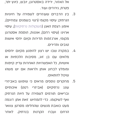
אל האזור, ירידה באסטרוגן, יובש, כיווץ יתר, 
פטרת, גירודים ועוד.  
בין הדברים שעוזרים לשמירה על חיוניות 
הנרתיק: עיסוי מקומי (רצוי בשמנים צמחיים), 
אימון רצפת האגן (
משקולות נרתיקיות
), עיסוי 
ארויגו (עיסוי רחם), אוננות, הוספת אסטרוגן 
מקומי, אורגזמות תדירות וקיום יחסי אישות 
טובים ותדירים.  
במקרה שבו יש רצון להימנע מקיום יחסים 
מלאים עם בן זוג, מסיבות הלכתיות או 
אישיות, כל האפשרויות האחרות עדיין קיימות 
ומומלץ לבחון אותן ולראות אם יש משהו 
שיכול להתאים.  
מחקרים נוספים מראים כי שימוש באביזרי 
עונג נרתיקיים (אביזרי רטט) איכותיים 
ובריאים תורמים לשמירה על חיות הנרתיק 
ואף לשיקומו. כדי להמחיש זאת אתן דוגמה 
מעט כואבת מנשים שהחלימו מסרטן צוואר 
הרחם ועברו הקרנות בנרתיק. לאחר 