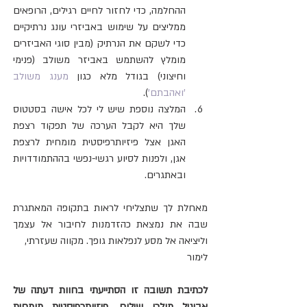
ההחלמה, כדי לחזור לחיים רגילים, הרופאים 
ממליצים על שימוש באביזרי עונג נרתיקיים 
כדי לשקם את הנרתיק (מבין סוגי האביזרים 
מומלץ להשתמש באביזר משולב (פנימי 
וחיצוני) בגודל מלא כגון 
מענג משולב 
'ואהבתם'
).  
המלצה נוספת שיש לי לכל אישה בסטטוס 
שלך היא לקבל הערכה של תפקוד רצפת 
האגן אצל פיזיותרפיסטית מומחית לרצפת 
אגן, ולפנות לסיוע רגשי-נפשי בההתמודדויות 
ובאתגרים. 
מאחלת לך שתצליחי לראות בתקופה המאתגרת 
שבה את נמצאת כהזדמנות לחיבור אל עצמך 
וליציאה אל מסע לנפלאות גופך. מקווה שעזרתי,
לימור
לכתיבת תשובה זו הסתייעתי בחוות דעתה של 
אביגיל מולכו שילוח, פיזיותרפיסטית מומחית 