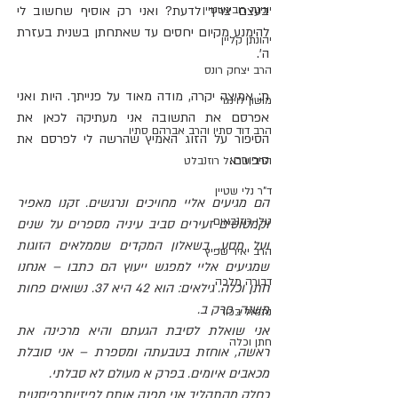
יונינה רובינשטיין
בעצם צריך לדעת? ואני רק אוסיף שחשוב לי 
להימנע מקיום יחסים עד שאתחתן בשנית בעזרת 
יהונתן קליין
ה'.
הרב יצחק רונס
ת: אמיצה יקרה, מודה מאוד על פנייתך. היות ואני 
מושון לוינגר
אפרסם את התשובה אני מעתיקה לכאן את 
הרב דוד סתיו והרב אברהם סתיו
הסיפור על הזוג האמיץ שהרשה לי לפרסם את 
סיפורם:
הרב שראל רוזנבלט
ד"ר נלי שטיין
הם מגיעים אליי מחויכים ונרגשים. זקנו מאפיר 
טלי רוזנבאום
וקמטוטים זעירים סביב עיניה מספרים על שנים 
ועל מסע. בשאלון המקדים שממלאים הזוגות 
הרב יאיר שפיץ
שמגיעים אליי למפגש ייעוץ הם כתבו – אנחנו 
דבורה מלכה
חתן וכלה. גילאים: הוא 42 היא 37. נשואים פחות 
משנה. פרק ב.
נתנאל בכור
אני שואלת לסיבת הגעתם והיא מרכינה את 
חתן וכלה
ראשה, אוחזת בטבעתה ומספרת – אני סובלת 
מכאבים איומים. בפרק א מעולם לא סבלתי.
כחלק מהתהליך אני מפנה אותם לפיזיותרפיסטית 