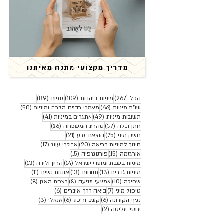
מדריך מקצועי מתנה מאיתנו
267 פוסטים
109 פוסטים
89 פוסטים
הכל
(267)
מיניות ביהדות
(109)
זוגיות
(89)
66 פוסטים
50 פוסטים
שו"ת מיניות
(66)
מאמרי רבנים הלכה ומיניות
(50)
49 פוסטים
41 פוסטים
תשובות מיניות
(49)
אתגרים במיניות
(41)
37 פוסטים
26 פוסטים
חתן וכלה
(37)
טהרת המשפחה
(26)
25 פוסטים
21 פוסטים
חשק מיני
(25)
הוצאת זרע
(21)
20 פוסטים
17 פוסטים
חינוך למיניות בריאה
(20)
אביזרי עונג
(17)
15 פוסטים
15 פוסטים
אורגזמה
(15)
פורנוגרפיה
(15)
14 פוסטים
13 פוסטים
מיניות בשבת ומועדי ישראל
(14)
הריון ולידה
(13)
13 פוסטים
13 פוסטים
11 פוסטים
מיניות גברית
(13)
תנוחות
(13)
אוננות נשית
(11)
10 פוסטים
8 פוסטים
8 פוסטים
שפיכה
(10)
אמצעי מניעה
(8)
רצפת האגן
(8)
7 פוסטים
6 פוסטים
טיפול מיני
(7)
ביאה דרך איברים
(6)
6 פוסטים
6 פוסטים
3 פוסטים
נגיף הקורונה
(6)
קשב וריכוז
(6)
אנאלי
(3)
2 פוסטים
יחסי שליטה
(2)