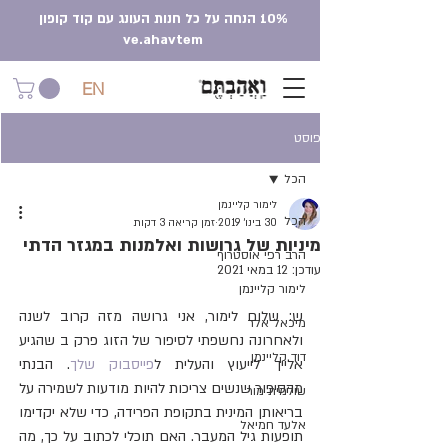
10% הנחה על כל חנות העונג עם קוד קופון
ve.ahavtem
EN
פוסט
הכל
לימור קליינמן
הכל
30 בינו׳ 2019
זמן קריאה 3 דקות
מיניות של גרושות ואלמנות במגזר הדתי
הרב רפי אוסטרוף
עודכן:
12 במאי 2021
לימור קליינמן
ש: שלום לימור, אני גרושה מזה קרוב לשנה 
מיכאל אלר
ולאחרונה נחשפתי לסיפור של הזוג פרק ב שהגיע 
דוד קליינמן
אלייך לייעוץ והעלית ל
פייסבוק שלך
. הבנתי 
מהסיפור שנשים צריכות להיות מודעות לשמירה על 
שולמית מור
בריאותן המינית בתקופת הפרידה, כדי שלא יקדימו 
אלעד חמיאל
תופעות גיל המעבר. האם תוכלי לכתוב על כך, מה 