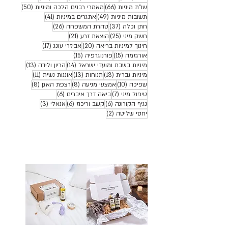
66 פוסטים
50 פוסטים
שו"ת מיניות
(66)
מאמרי רבנים הלכה ומיניות
(50)
49 פוסטים
41 פוסטים
תשובות מיניות
(49)
אתגרים במיניות
(41)
37 פוסטים
26 פוסטים
חתן וכלה
(37)
טהרת המשפחה
(26)
25 פוסטים
21 פוסטים
חשק מיני
(25)
הוצאת זרע
(21)
20 פוסטים
17 פוסטים
חינוך למיניות בריאה
(20)
אביזרי עונג
(17)
15 פוסטים
15 פוסטים
אורגזמה
(15)
פורנוגרפיה
(15)
14 פוסטים
13 פוסטים
מיניות בשבת ומועדי ישראל
(14)
הריון ולידה
(13)
13 פוסטים
13 פוסטים
11 פוסטים
מיניות גברית
(13)
תנוחות
(13)
אוננות נשית
(11)
10 פוסטים
8 פוסטים
8 פוסטים
שפיכה
(10)
אמצעי מניעה
(8)
רצפת האגן
(8)
7 פוסטים
6 פוסטים
טיפול מיני
(7)
ביאה דרך איברים
(6)
6 פוסטים
6 פוסטים
3 פוסטים
נגיף הקורונה
(6)
קשב וריכוז
(6)
אנאלי
(3)
2 פוסטים
יחסי שליטה
(2)