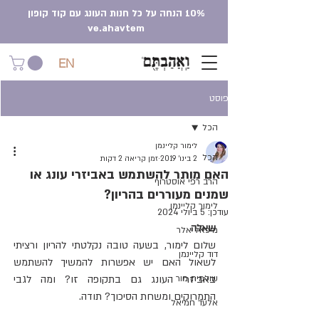
10% הנחה על כל חנות העונג עם קוד קופון
ve.ahavtem
EN
פוסט
הכל
לימור קליינמן
הכל
2 בינו׳ 2019
זמן קריאה 2 דקות
האם מותר להשתמש באביזרי עונג או
הרב רפי אוסטרוף
שמנים מעוררים בהריון?
לימור קליינמן
עודכן:
5 ביולי 2024
שאלה
מיכאל אלר
שלום לימור, בשעה טובה נקלטתי להריון ורציתי 
דוד קליינמן
לשאול האם יש אפשרות להמשיך להשתמש 
שולמית מור
באביזרי העונג גם בתקופה זו? ומה לגבי 
התמרוקים ומשחת הסיכוך? תודה.
אלעד חמיאל