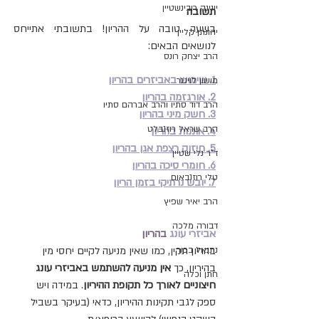
יונינה רובינשטיין
תשובה
בשעה טובה על ההריון! בתשובתי אתייחס 
יהונתן קליין
לנושאים הבאים:
הרב יצחק רונס
1. שימוש באביזרים בהריון
מושון לוינגר
2. אורגזמה בהריון
הרב דוד סתיו והרב אברהם סתיו
3. חשק מיני בהריון
הרב שראל רוזנבלט
4. אוננות בהריון
5. חיזוק רצפת אגן בהריון
ד"ר נלי שטיין
6. חומרי סיכה בהריון
טלי רוזנבאום
7. יובש נרתיקי בזמן הריון
הרב יאיר שפיץ
דבורה מלכה
אביזרי עונג
 בהריון
נתנאל בכור
בהריון תקין, כמו שאין מניעה לקיים יחסי מין 
בהיריון, כך 
אין מניעה להשתמש באביזרי עונג 
חתן וכלה
חיצוניים לאורך כל תקופת ההיריון
. במידה ויש 
ספק לגבי תקינות ההיריון, כדאי (בעיקר בשביל 