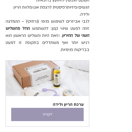
השקט הנפשי) להיוועץ ברופא/ת 
הנשים/פיזיותרפיסטית לרצפת אגן/מלוות הריון 
ולידה.
לגבי אביזרים לשימוש פנימי (נרתיקי) – ההמלצה 
זהה למעט שינוי קטן: להשתמש 
החל מהשליש 
השני של ההיריון
. וזאת היות והשליש הראשון הוא 
רגיש יותר ואף משתדלים בתקופה זו למעט 
בבדיקות פנימיות.
ערכת הריון ולידה
לקנייה