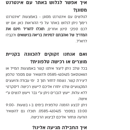
איך אפשר לגלוש באתר עם אינטרנט
מסונן?
לגולשים עם אינטרנט מסונן - באמצעות "אינטרנט
רימון" ניתן לגלוש באתר על פי ההוראות כאן.
אם יש
לכם ספקי סינון אחרים,
תוכלו להוריד חינם את
המדריך של ואהבתם למיניות בריאה בנישואים
ולקבלו
לדוא"ל.
ואם אנחנו זקוקים להכוונה בקניית
מוצרים או רכישה טלפונית?
בכל שלב ניתן ליצור איתנו קשר באמצעות
המייל
או
הוואטסאפ
0585-410415
ולהשאיר שם מספר טלפון
ליצירת קשר. נשמח לחזור תוך 2 ימי עבודה והיועצים
המקצועיים שלנו יחזרו אליכם לייעוץ רכישה דיסקרטי
ללא עלות. ייעוץ לגברים ניתן ע"י גבר וייעוץ לנשים ע"י
אישה.
ניתן לבצע הזמנה טלפונית בימים ב-ו בשעות 9:00-
13:00 במספר 0585-410415. תוכלו גם להשאיר
הודעה ונחזור אליכם לביצוע הרכישה.
איך החבילה מגיעה אלינו?