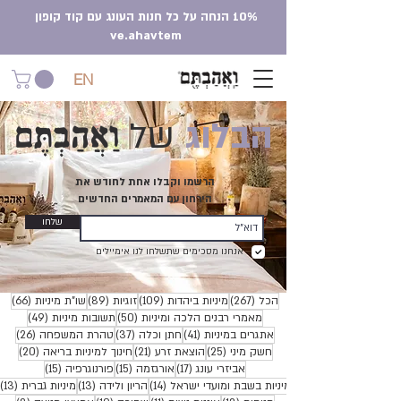
10% הנחה על כל חנות העונג עם קוד קופון
ve.ahavtem
EN
וַאֲהַבְתֶּם
הבלוג
של
הרשמו וקבלו אחת לחודש את
הירחון עם המאמרים החדשים
שלחו
אנחנו מסכימים שתשלחו לנו אימיילים
267 פוסטים
109 פוסטים
89 פוסטים
66 פוסטים
הכל
(267)
מיניות ביהדות
(109)
זוגיות
(89)
שו"ת מיניות
(66)
50 פוסטים
49 פוסטים
מאמרי רבנים הלכה ומיניות
(50)
תשובות מיניות
(49)
41 פוסטים
37 פוסטים
26 פוסטים
אתגרים במיניות
(41)
חתן וכלה
(37)
טהרת המשפחה
(26)
25 פוסטים
21 פוסטים
20 פוסטים
חשק מיני
(25)
הוצאת זרע
(21)
חינוך למיניות בריאה
(20)
17 פוסטים
15 פוסטים
15 פוסטים
אביזרי עונג
(17)
אורגזמה
(15)
פורנוגרפיה
(15)
14 פוסטים
13 פוסטים
3
מיניות בשבת ומועדי ישראל
(14)
הריון ולידה
(13)
מיניות גברית
(13)