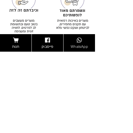
וכיבדתם זה לזה
ונשמרתם מאוד
לנפשותיכם
מוצרים באיכות רפואית
מוצרים מעוצבים
עם תקנים מחמירים,
בטוב טעם ובתשומת
לביטחון ושקט נפשי מלא
לב לפרטים. לחוויה
זוגית ומעצימה
WhatsApp
פייסבוק
חנות
וידעתם בחכמה
והתקדשתם
באהבה
הדרכה וליווי מקצועי-מיני
בליווי ואישור רבנים ויועצים
מפורט, לתחושת ביטחון
מקצועיים. לזוגיות טהורה
והעצמה
ומלאת עונג ברוח היהדות
הרשמה לרשימת תפוצה
בהרשמה תקבלו את הירחון הדיגיטאלי שלנו לדוא"ל
פעם בחודש ללא עלות, עדכונים על מבצעים לפני