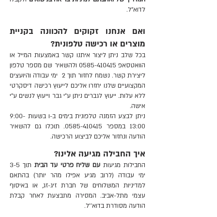
לדוא"ל.
ואם אנחנו זקוקים להכוונה בקניית
מוצרים או רכישה טלפונית?
בכל שלב ניתן ליצור איתנו קשר באמצעות
המייל
או
הוואטסאפ
0585-410415
ולהשאיר שם מספר טלפון
ליצירת קשר. נשמח לחזור תוך 2 ימי עבודה והיועצים
המקצועיים שלנו יחזרו אליכם לייעוץ רכישה דיסקרטי
ללא עלות. ייעוץ לגברים ניתן ע"י גבר וייעוץ לנשים ע"י
אישה.
ניתן לבצע הזמנה טלפונית בימים ב-ו בשעות 9:00-
13:00 במספר 0585-410415. תוכלו גם להשאיר
הודעה ונחזור אליכם לביצוע הרכישה.
איך החבילה מגיעה אלינו?
החבילות מגיעות
עם שליח פרטי עד הבית
תוך 3-5
ימי עבודה (לרוב מגיע אפילו מהר יותר) בהתאם
למדיניות המשלוחים של חברת זיג-זג, או באיסוף
עצמי מתל-אביב. המסירה מתבצעת לאחר קבלת
הודעה מסודרת בדוא''ל.