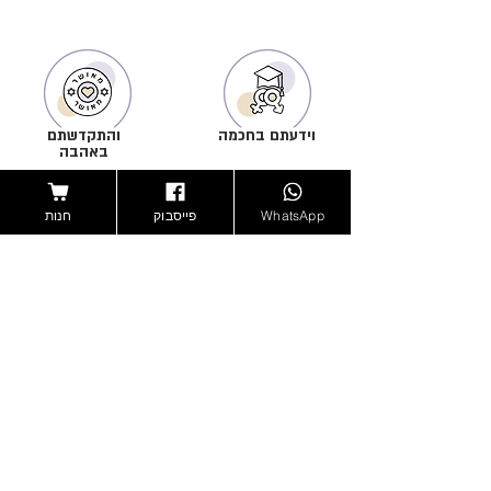
וידעתם בחכמה
והתקדשתם
באהבה
הדרכה וליווי מקצועי-מיני
בליווי ואישור רבנים ויועצים
מפורט, לתחושת ביטחון
מקצועיים. לזוגיות טהורה
והעצמה
ומלאת עונג ברוח היהדות
WhatsApp
פייסבוק
חנות
הרשמה לרשימת תפוצה
בהרשמה תקבלו את הירחון הדיגיטאלי שלנו לדוא"ל
פעם בחודש ללא עלות, עדכונים על מבצעים לפני
כולם, ספר מתנה וקופון לחנות רק לנרשמים
<--
אנחנו מסכימים שתשלחו לנו אימיילים