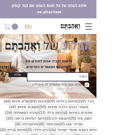
10% הנחה על כל חנות העונג עם קוד קופון
ve.ahavtem
EN
וַאֲהַבְתֶּם
הבלוג
של
הרשמו וקבלו אחת לחודש את
הירחון עם המאמרים החדשים
שלחו
אנחנו מסכימים שתשלחו לנו אימיילים
267 פוסטים
109 פוסטים
89 פוסטים
66 פוסטים
הכל
(267)
מיניות ביהדות
(109)
זוגיות
(89)
שו"ת מיניות
(66)
50 פוסטים
49 פוסטים
מאמרי רבנים הלכה ומיניות
(50)
תשובות מיניות
(49)
41 פוסטים
37 פוסטים
26 פוסטים
אתגרים במיניות
(41)
חתן וכלה
(37)
טהרת המשפחה
(26)
25 פוסטים
21 פוסטים
20 פוסטים
חשק מיני
(25)
הוצאת זרע
(21)
חינוך למיניות בריאה
(20)
17 פוסטים
15 פוסטים
15 פוסטים
אביזרי עונג
(17)
אורגזמה
(15)
פורנוגרפיה
(15)
14 פוסטים
13 פוסטים
3
מיניות בשבת ומועדי ישראל
(14)
הריון ולידה
(13)
מיניות גברית
(13)