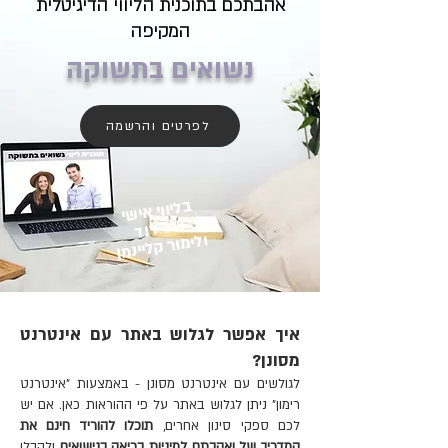
אהבתכם בתוכנית הליווי הדיגיטלית
המקיפה
נשואים בתשוקה
לפרטים והרשמה
בליווי אישי
של דוד
ולימור קליינמן
איך אפשר לגלוש באתר עם אינטרנט
מסונן?
לגולשים עם אינטרנט מסונן - באמצעות "אינטרנט
רימון" ניתן לגלוש באתר על פי ההוראות כאן.
אם יש
לכם ספקי סינון אחרים,
תוכלו להוריד חינם את
המדריך של ואהבתם למיניות בריאה בנישואים
ולקבלו