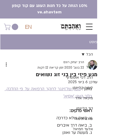
10% הנחה על כל חנות העונג עם קוד קופון
ve.ahavtem
EN
פוסט
הכל
הרב יצחק רונס
הכל
22 בנוב׳ 2020
זמן קריאה 12 דקות
מגע פיזי בין בני זוג נשואים
הרב רפי אוסטרוף
עודכן:
6 ביוני 2025
לימור קליינמן
מתוך: 
מכון שלזינגר לחקר הרפואה על פי ההלכה, 
כתב העט 'אסיא'
מיכאל אלר
דוד קליינמן
ראשי פרקים:
א. ביאה שלא כדרכה
שולמית מור
ב. ביאה דרך איברים
אלעד חמיאל
ג. מעשה ער ואונן