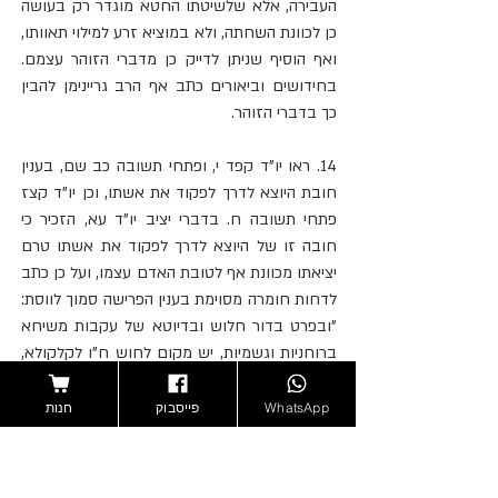
העבירה, אלא שלשיטתו החטא מוגדר רק בעושה 
כן לכוונת השחתה, ולא במוציא זרע למילוי תאוותו, 
ואף הוסיף שניתן לדייק כן מדברי הזוהר עצמם. 
בחידושים וביאורים כתב אף הרב גריינימן להבין 
כך בדברי הזוהר.
14. ראו יו"ד קפד י, ופתחי תשובה כב שם, בענין 
חובת היוצא לדרך לפקוד את אשתו, וכן יו"ד קצז 
פתחי תשובה ח. בדברי יציב יו"ד עא, הזכיר כי 
חובה זו של היוצא לדרך לפקוד את אשתו טרם 
יציאתו מכוונת אף לטובת האדם עצמו, ועל כן כתב 
לדחות חומרה מסוימת בענין הפרישה סמוך לווסת: 
"ובפרט בדור חלוש ובדיוטא של עקבות משיחא 
ברוחניות וגשמיות, יש מקום לחוש ח"ו לקלקולא, 
ופקדת נוך ולא תחטא כתיב". על החשיבות ב'דור 
יתום זה' להטות את הכף לקולא ראו עוד בהר צבי 
WhatsApp
פייסבוק
חנות
יו"ד קסה. בבית יצחק (אהע"ז צא) הסביר ביחס 
לסוגיית שלש נשים משמשות במוך כי חכמים 
התירו לאדם לשמש לכתחילה באופן המחייב 