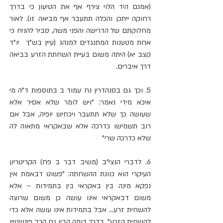
(אמנם היד הלוי צירף אף את הטיעון כי בדרך 
רחוקה ייתכן והכלה תתעבר אף מביאה זו). לאור 
מחלוקתם של הדרישה והפני משה, סביר להניח כי 
אחת מטענות המתנגדים למנהג (עיין בש"ך  יו"ד 
קצב יא) היתה משום בעיית השחתת הזרע בביאה 
דרך איברים.   
5. וכך גם בסנהדרין נח עמוד ב בתוספות ד"ה מי 
איכא מידי נאמר: "ויש לומר שלא אסיר אלא 
שעושה כך שלא תתעבר ויכחיש יופיה, אבל אם 
רוב תשמישו כדרכה אלא שבאקראי מתאוה לה 
שלא כדרכה שרי"
6. לדברי הנצי"ב (משיב דבר ב פח) הקריטריון 
העיקרי הוא כוונת ההשחתה: "פשוט דבאמת אין 
נפקא מינה בין באקראי בין בתמידות – אלא 
משום דבאקראי אינו עושה כן משום שרוצה 
להשחית זרע... אבל בתמידות אינו עושה אלא כדי 
להשחית הזרע". בדרך דומה הבין גם הרב פינשטיין 