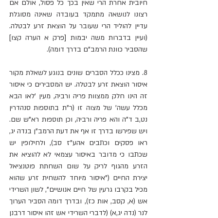
חיובית אחרת הרי שאין בכך כל פסול, אולם אם 
רצונו לנושאה מתמקד בעובדה שאינה מסוגלת 
עדיין להוליד הרי שעובר על הוצאת זרע לבטלה. 
(ועיין בדברות משה יבמות [פרק א הערה קצו] 
שהסביר כוונת הרמב"ם בדרך דומה).
8. מצינו ככלל הסברים שונים בנוגע לשאלת מקור 
איסור הוצאת זרע לבטלה. יש המסבירים כי איסור 
זה הינו חלק ממצוות פריה ורביה, מעין 'לאו הבא 
מכלל עשה' של מצוה זו (ר"ת בתוספות סנהדרין 
נט,ב ד"ה והא פריה ורביה, וכן תוספות רא"ש שם. 
ויש שפירשו בדרך זו אף את דעת הרמב"ן בנדה יג, 
ראו פסקים וכתבים אהע"ז סב), ולחילופין יש 
שכתבו כי מדובר באיסור עצמאי לא להוציא את 
הזרע מהגוף לריק על שום השחתת פוטנציאל 
יצירת החיים ("איסור מיוחד להשחית זרע שהוא 
מכיל בקרבו גרעין של חיים אנושיים", לשון השרידי 
אש (א, קסב, אות כז), ובדרך דומה הסביר הערוך 
לנר (נדה יג,א) (לדברי השרידי אש זהו איסור דרבנן 