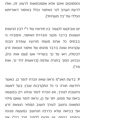
והפסוקים אינם אלא אסמכתאות לרעיון זה, ואלו 
לדעת הערוך לנר האיסור נכלל באיסור דאורייתא 
הכללי של 'בל תשחית').
יש שביקשו לקשור בין תירוציו של ר"י לבין הגישות 
השונות בדבר מקור והגדרת האיסור, והסבירו כי 
בבסיס כל אחת משתי תירוציו עומדת הבנה 
עקרונית שונה בדבר מהותו של איסור הוצאת זרע 
לבטלה, ראו על כך בשרידי אש (שם אות כח), 
ובכיוון הפוך בתורה שלמה (בראשית לח' ט', אות 
מד').
9. בדעת האג"מ נראה שאין הכרח לומר כן. כאשר 
חידשה תורה כי כל התקרבות שבין בעל לאשה 
נחשבת לצורך, אין הכרח לומר שזהו רק במעשה 
ביאה של ממש. יתר על כן, נראה לומר שאם מילוי 
התאווה נחשב לצורך חשוב המתיר הוצאת זרע 
אף בביאה שלא כדרכה הנחשב כמעשה מגונה 
וכמנהג בהמה, יש מקום ללמוד מכך בק"ו אף 