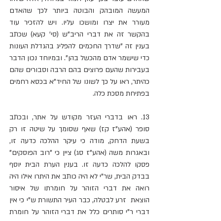
המעשה המובהק והבוטה ביותר לכך שהאדם 
מעורר את יצרו ומושכו עליו. ויש להזכיר עוד 
בהקשר זה את דברי הריב"ש (סי' קעא) שכתב 
בענין זה "שדרך החכמים להפליג בהגדלת העונות 
כדי שישמר אדם מהכשל בהן". ובמיוחד נכון הדבר 
בעבירות שהעם פרוצים בהם הרבה וסבורים שהם 
כהיתר, ראו על כך לשונו של החיד"א בכסא רחמים 
בפתיחת מסכת כלה.
13. ראו בדברי העזר מקודש על אתר, ובכתב 
סופר (אהע"ז קז) שאף שסומך על שיטה זו רק 
בשעת הדחק, מודה כי עיקר ההלכה כדעה זו, 
ובאגרות משה (אהע"ז סג) ציין כי "רוב הפוסקים" 
פסקו להלכה כדעה זו. בענין הערת הבית יוסף 
בבדק הבית, שר"י לא היה כותב את היתרו אילו היה 
רואה את דברי הזוהר על חומרתו של איסור 
הוצאת  זרע לבטלה, כבר העיר התשורת ש"י כי אין 
דברי ר"י סותרים כלל את דברי הזוהר על חומרת 