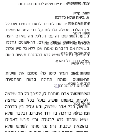
יונינה רובינשטיין
ד. הוצאת זרע בידיים שלא לכוונת השחתה
יהונתן קליין
א. ביאה שלא כדרכה
הרב יצחק רונס
בגמרא בנדרים אנו למדים לדעת חכמים שככלל 
אין ההלכה מטילה הגבלות על בני הזוג הנשואים 
מושון לוינגר
בשעת תשמישם זה עם זו, ו'כל מה שאדם רוצה 
לעשות באשתו עושה'. אולם, הראשונים נחלקו 
הרב דוד סתיו והרב אברהם סתיו
בשאלה אם הדברים נאמרו אכן ללא כל סייג וכלול 
הרב שראל רוזנבלט
בהם אף היתר להוציא זרע במסגרת מעשה ביאה 
שלא כדרך כל הארץ.
ד"ר נלי שטיין
הטור (אבן העזר סימן כה) מסכם את שיטות 
טלי רוזנבאום
הראשונים ופותח תחילה בדעה המחמירה 
הרב יאיר שפיץ
המיוחסת לרמב"ם
[1]
:
ואשתו של אדם מותרת לו, לפיכך כל מה שירצה 
דבורה מלכה
לעשות באשתו עושה, בועל בכל עת שירצה 
נתנאל בכור
ומנשק בכל אבר שירצה, ובא עליה בין כדרכה 
בין שלא כדרכה בין דרך איברים, ובלבד שלא 
חתן וכלה
יוציא שכבת זרע לבטלה, ור"י פירש דאפילו 
בהוצאת שכבת זרע נמי מותר לשמש שלא 