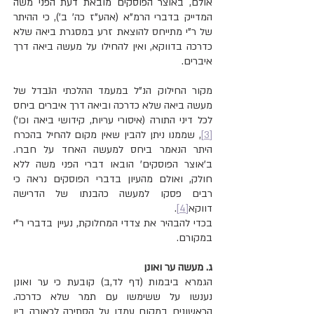
אולם, באוצר הפוסקים מובאת דעת הפני משה 
המדייק בדברי הרמ"א (אהע"ז כה' ב'), כי ההיתר 
של ר"י מתייחס להוצאת זרע במסגרת ביאה שלא 
כדרכה בדווקא, ואין להחילו על מעשה ביאה דרך 
איברים.
מקור החילוק הנ"ל במעמד ההלכתי הנבדל של 
מעשה ביאה שלא כדרכה וביאה דרך איברים ביחס 
לכל דיני התורה (איסורי עריות, קידושי ביאה וכו')
[3]
, שממנו ניתן להבין שאין מקום להחיל בהכרח 
היתר הנאמר ביחס למעשה האחד על חברו. 
ב'אוצר הפוסקים' הובאו דברי הפני משה ללא 
חולק, ואולם מהעיון בדברי הפוסקים נראה כי 
רבים פסקו למעשה כהבנתו של הדרישה 
דווקא
[4]
.
בכדי להבהיר את צדדי המחלוקת, נעיין בדברי ר"י 
במקורם.
ג. מעשה ער ואונן
הגמרא ביבמות (דף לד,ב) קובעת כי ער ואונן 
נענשו על ששימשו עם תמר שלא כדרכה. 
הראשונים במקום עמדו על הסתירה לכאורה בין 