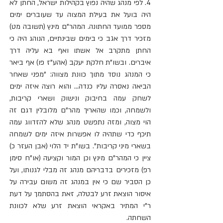
4. לפי מנהג שהיה נפוץ בקהילות ישראל, החתן לא 
היה בועל את בעילת המצוה עד שעוברים ימים 
מספר ממועד החתונה. המהר"ם מינץ (תשובה מט) 
מזכיר דרך אגב כי בימים שבינתיים, הנוהג היה כי 
החתן מתקרב אל אשתו ואף בא עליה דרך 
איברים. ובשו"ת חלקת יעקב (אהע"ז פו) אף ביאר 
כי המנהג נוסד מתוך כוונת מצווה: "מפני שאחר 
הביאה נאסרה עליו כנדה... והוא רוצה איזה ימים 
לשחק עמה בחיבוק ונישוק ושארי קריבות, 
ולשמחה, וכמו שהאריך מהר"ם מלובלין דגם זה 
הוי מצוה, ומזה נתפשט מנהג שלא להזדווג עמה 
תיכף כדי שתהיה לו אפשרות איזה ימים לשמחה 
בשארי מיני קריבות". בשו"ת יד הלוי (אבן העזר כ) 
ציין כי המהר"ם מינץ וכן המור וקציעה (או"ח סימן 
רפ) מזכירים בדבריהם מנהג זה מבלי לגנותו, ועל 
כן הסביר שם כי אין במנהג זה משום עבירה על 
איסור הוצאת זרע לבטלה, זאת בהסתמך על דעת 
ר"י המתיר באקראי הוצאת זרע שלא לכוונת 
השחתה.