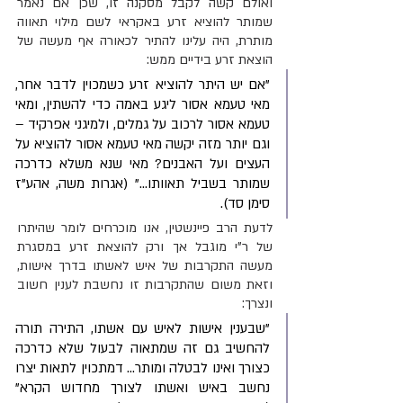
ואולם קשה לקבל מסקנה זו, שכן אם נאמר 
שמותר להוציא זרע באקראי לשם מילוי תאווה 
מותרת, היה עלינו להתיר לכאורה אף מעשה של 
הוצאת זרע בידיים ממש:
"אם יש היתר להוציא זרע כשמכוין לדבר אחר, 
מאי טעמא אסור ליגע באמה כדי להשתין, ומאי 
טעמא אסור לרכוב על גמלים, ולמיגני אפרקיד – 
וגם יותר מזה יקשה מאי טעמא אסור להוציא על 
העצים ועל האבנים? מאי שנא משלא כדרכה 
שמותר בשביל תאוותו..." (אגרות משה, אהע"ז 
סימן סד).
לדעת הרב פיינשטין, אנו מוכרחים לומר שהיתרו 
של ר"י מוגבל אך ורק להוצאת זרע במסגרת 
מעשה התקרבות של איש לאשתו בדרך אישות, 
וזאת משום שהתקרבות זו נחשבת לענין חשוב 
ונצרך: 
"שבענין אישות לאיש עם אשתו, התירה תורה 
להחשיב גם זה שמתאוה לבעול שלא כדרכה 
כצורך ואינו לבטלה ומותר... דמתכוין לתאות יצרו 
נחשב באיש ואשתו לצורך מחדוש הקרא" 