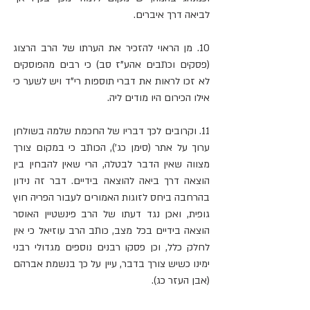
לביאה דרך איברים.
10. מן הראוי להזכיר את הערתו של הרב הרצוג 
(פסקים וכתבים אהע"ז סב) כי רבים מהפוסקים 
לא זכו לראות את דברי תוספות רי"ד ויש לשער כי 
אילו הכירום היו מודים ליה.
11. וקרובים לכך דבריו של החכמת שלמה בשולחן 
ערוך על אתר (סימן כג'), הכותב כי במקום צורך 
מצווה שאין הדבר לבטלה, הרי שאין להבחין בין 
הוצאה דרך ביאה להוצאה בידיים. דבר זה נידון 
בהרחבה ביחס לזוגות האמורים לעבור הפריה חוץ 
גופית, ואכן נגד דעתו של הרב פינשטיין האוסר 
הוצאה בידיים בכל מצב, כותב הרב עוזיאל כי אין 
לחלק כלל, וכן פסקו רבנים נוספים מגדולי רבני 
ימינו כשיש צורך בדבר, עיין על כך בנשמת אברהם 
(אבן העזר כג).