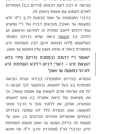
קביעה זו לבין דעת חכמים (נדרים כ,ב) המתירים 
לאדם לשמש עם אשתו באופן זה.
בדברי התוספות על אתר (יבמות לד,ב ד"ה 'ולא 
כמעשה ער ואונן'), מובאים דבריו של ר"י שהציע 
שתי דרכים ליישב סתירה זו. לתירוצו הראשון יש 
לחלק בין 
מעשה
 ביאה שלא כדרכה המותר 
כשלעצמו (ללא הוצאת זרע), לבין השחתת זרע 
במסגרת ביאה זו שזהו העוון עליו נתפשו ער ואונן.
"ואומר ר"י דהתם (במסכת נדרים) מיירי בלא 
הוצאת זרע – דשרי, דכיוון דליכא השחתת זרע 
לא הוי כמעשה ער ואונן"
הגמרא בנדרים התמקדה בבירור צורת הביאה 
המותרת בין בעל לאשתו, ובהקשר לכך קבעה כי 
'כל מה שרוצה אדם לעשות עם אשתו עושה', וכי 
אין מציאות של ביאה אסורה בין איש לאשתו 
הטהורה. אולם, אין ללמוד מכך כי הדבר מותר 
למעשה, שכן הגמרא כלל לא עסקה בצדדים 
בעיתיים אפשריים אחרים הכרוכים בו, ואכן על 
מעשה זה בדיוק נענשו ער ואונן משום השחתת 
זרע, וכדברי הר"ן (סנהדרין נח,ב ד"ה ומי איכא 