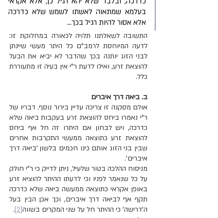
כדרכה, ובלבד שלא יהא רגיל כן, אלא אקראי 
בעלמא שמתאוה לאשתו לשמש שלא כדרכה 
אלא אסור להיות רגיל בכך...
התשובה לשאלתנו תלויה לכאורה במחלוקת זו: 
לדעה המיוחסת לרמב"ם כל היתר מעשי שיינתן 
לבני הזוג יותנה בכך שהדבר לא יביא את הבעל 
להוצאת זרע, ואילו לדעת ר"י אין בעיה זו מתעוררת 
כלל.
ב. ביאה דרך איברים
אולם מסקנה זו צריכה עדיין בירור נוסף. דבריו של 
ר"י נאמרו ביחס להוצאת זרע בעקבות ביאה שלא 
כדרכה, ויש לבחון אם היתרו זה חל אף ביחס 
להוצאת זרע כתוצאה ממעשי התקרבות אחרים 
שבין בני הזוג אותם כינו חכמים בלשון 'ביאה דרך 
איברים'.
מניסוח ההלכה בטור שלעיל, ניתן לדייק כי ר"י חולק 
על כל שנאמר לפניו וכי לדעתו ההיתר להוציא זרע 
באופן אקראי כתוצאה ממעשה ביאה שלא כדרכה 
תקף אף לביאה דרך איברים, וכך אכן הבין בעל 
ה'דרישה' כי ההיתר חל על שני המקרים בשווה
[2]
.