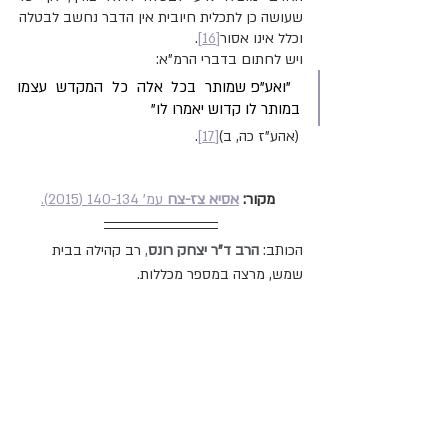
שעושה כן לתכלית חיובית אין הדבר נחשב לבטלה 
וכלל אינו אסור
[16]
.
ויש לחתום בדברי הרמ"א:
 "ואע"פ שמותר בכל אלה כל המקדש עצמו 
במותר לו קדוש יאמרו לו"
 (אהע"ז כה, ב)
[17]
.
       מקור: 
אסיא צז-צח
 עמ' 140-134 (2015).
הכותב: 
הרב ד"ר יצחק רונס
, 
רב קהילה בבית 
שמש, מרצה במספר מכללות.