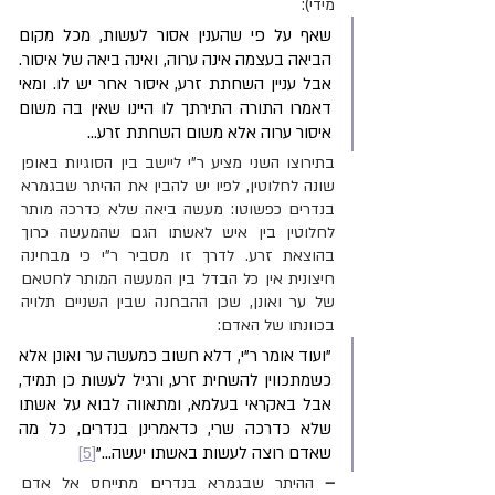
מידי):
שאף על פי שהענין אסור לעשות, מכל מקום 
הביאה בעצמה אינה ערוה, ואינה ביאה של איסור. 
אבל עניין השחתת זרע, איסור אחר יש לו. ומאי 
דאמרו התורה התירתך לו היינו שאין בה משום 
איסור ערוה אלא משום השחתת זרע...
בתירוצו השני מציע ר"י ליישב בין הסוגיות באופן 
שונה לחלוטין, לפיו יש להבין את ההיתר שבגמרא 
בנדרים כפשוטו: מעשה ביאה שלא כדרכה מותר 
לחלוטין בין איש לאשתו הגם שהמעשה כרוך 
בהוצאת זרע. לדרך זו מסביר ר"י כי מבחינה 
חיצונית אין כל הבדל בין המעשה המותר לחטאם 
של ער ואונן, שכן ההבחנה שבין השניים תלויה 
בכוונתו של האדם:
"ועוד אומר ר"י, דלא חשוב כמעשה ער ואונן אלא 
כשמתכווין להשחית זרע, ורגיל לעשות כן תמיד, 
אבל באקראי בעלמא, ומתאווה לבוא על אשתו 
שלא כדרכה שרי, כדאמרינן בנדרים, כל מה 
שאדם רוצה לעשות באשתו יעשה..."
[5]
– 
ההיתר שבגמרא בנדרים מתייחס אל אדם 