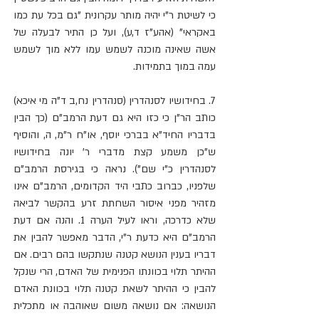
כי לשיטת ר"י יהיה מותר עקרונית "גם בכל עת כמו 
באקראי" (אהע"ז ד,ע), ועל כן התיר לבעלה של 
אשה שאינה מוכנה לשמש עמו ללא מוך לשמש 
עמה במוך בתמידות.
7. בחידושיו לסנהדרין (סנהדרין נח,ב ד"ה מי איכא) 
כותב הר"ן כי כזו היא גם דעת הרמב"ם (כך הבין 
בדבריו החיד"א בברכי יוסף, או"ח ר"מ, ה, והוסיף 
ש"כן משמע קצת מדברי ר' יונה בחידושיו 
לסנהדרין כ"י שם"). נראה כי בגירסת הרמב"ם 
שלפניו, כברוב כתבי היד הקדומים, הרמב"ם אינו 
מזהיר מפני איסור השחתת זרע בהקשר לביאה 
שלא כדרכה, וראו לעיל הערה 1. והנה אם דעת 
הרמב"ם היא כדעת ר"י, הדבר מאפשר להבין את 
דבריו בענין הנושא קטנה שנתקשו בהם רבים. אם 
ההיתר תלוי בכוונתו הפנימית של האדם, הרי שנקל 
להבין כי ההיתר לשאת קטנה תלוי בכוונת האדם 
הנושאה: אם נושאה משום שאוהבה או מתכלית 