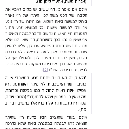
(אגרות משה, אהע"ז סימן סג).
אולם אם נאמר כן, הרי ששוב יש מקום לאמץ את 
הסברו של הפני משה לפיו היתרו של ר"י נאמר 
ביחס למעשה ביאה דווקא. אם היתרו של ר"י נוגע 
אך ורק למעשה אישות וכל המוציא זרע מחוץ 
למסגרת חיי האישות נחשב הדבר לבטלה ולאיסור 
אף שאין כוונתו בכך להשחתה, הרי שאין לנו אלא 
מה שחידשה תורה בפירוש. אם כך, עלינו להסיק 
שההיתר מצומצם אכן למעשה ביאה שלא כדרכה 
בלבד, ואין להרחיבו מעבר לכך ולהחילו אף על 
מעשה ביאה דרך איברים. כמסקנה זו נראה שיש 
לדייק מדבריו של הנצי"ב
[9]
:
"ולא קשה הא הוי השחתת זרע, דמשכבי אשה 
כתיב, דשני המשכבות לא מיקרי השחתת זרע 
אפילו אינה ראויה להוליד כמו בקטנה וכדומה, 
מה שאין כן במכווין שלא להתעבר" (מרומי שדה, 
סנהדרין נח,ב, וחזר על דבריו אלו במשיב דבר, ב 
פח).
אולם, בעוד שהנצי"ב הבין בדעת ר"י שהיתר 
הוצאת זרע לבטלה במסגרת ביאה שלא כדרכה 