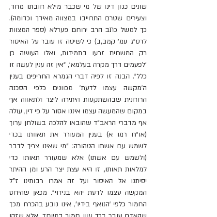
שונים כגון דינו של מי שכבר מילא חובתו מחד, 
וצעירים שטרם התחייבו במצווה מאידך וכדומה). 
כך למשל כתב הרב ירוחם פערלא (ספר המצוות 
לרס"ג עמ' קמב,ב) כי לשיטה זו עובר על האיסור 
רק המשחית זרעו בתמידות, ואלו העושה כן  
'לפעמים דרך מקרה בעלמא', "אין זה ענין לעשה זו 
כלל". הבנה זו לפיה דברי הגמרא החריפים בענין 
ה'מקשה עצמו לדעת' מכוונים כלפי הסכנה 
הרוחנית שבהשתקעות היתירה ליצר ולתאווה אף 
במקום שהמעשה עצמו איננו אסור על פי דין, עולה 
אף מדברי הראב"ד שהובאו להלכה בשולחן ערוך 
(או"ח רמו א) בענין המעורר את תאוותו בכדי 
לשמש עם אשתו הטהורה: "מי שאינו צריך לדבר 
(ולשמש עם אשתו) אלא שמעורר תאותו כדי 
למלאות תאותו, זו היא עצת יצר הרע ומן ההיתר 
יסיתנו אל האיסור ועל זה אמרו רבותינו ז"ל 
המקשה עצמו לדעת יהא בנידוי". מכאן שהיחס 
החמור כלפי 'הנואף בידיו', אינו נובע בהכרח מכך 
שהאדם עובר בכך עוון חמור במיוחד, אלא שזהו 