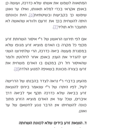
המתאווה לשמש את אשתו שלא כדרכה, ועושה כן 
באופן אקראי בכדי למלא תאוותו, ואילו ער ואונן 
שימשו כך בקביעות ובשיטתיות
[6]
, היות וכוונתם 
היתה להשחית בכך את זרעם ולוודא שהאשה לא 
תתעבר ולא תוליד
[7]
.
אם לפי תירוצו הראשון של ר"י איסור השחתת זרע 
מקיף כל מקרה בו האדם מוציא זרע מגופו שלא 
במסגרת מעשה ביאה כדרכה, הרי שלתירוצו השני 
יש להגדיר את הענין באופן אחר לחלוטין ולומר 
שהאיסור חל רק במקום בו האדם משחית את 
זרעו בצורה מכוונת בשאיפה למנוע הולדה
[8]
.
מהעיון בדברי ר"י נראה לצדד בהבנתו של הדרישה 
לעיל, לפיו היתרו של ר"י שנאמר ביחס להוצאת 
זרע בביאה שלא כדרכה תקף אף לביאה דרך 
איברים, שכל עוד אין האדם מוציא הזרע מתוך 
כוונה להשחיתו אין הדבר נוגע לחטאם של ער 
ואונן.
ד. הוצאת זרע בידים שלא לכוונת השחתה