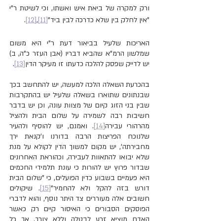
ורק למקרה של ביאת איש ואשתו, וכי לשיטת ר"י 
"אין לחלק בין שלא כדרכה לבין ביד"
[11]
,
[12]
.
האריכות שלעיל בביאור דעת ר"י היא משום 
שמלשון הרמ"א שהביא דבריו (אבן העזר כ"ה, ב) 
יש לדייק שפסק להלכה כדעתו זו מעיקר הדין
[13]
.
בהכרעת השאלה הלכה למעשה, יש להתחשב בכך 
שבנתונים שתוארו בשאלה שלעיל יש בהתקרבות 
שבין בני הזוג קיום של מצוות עונה, וכן יש בדבר 
חשיבות רבה לשמירה על שלום הבית ולהציל 
מהרהורי עבירה
[14]
. ואמנם, יש להוסיף ולהעיר 
שלנוכח הפריצות הרבה בדורנו ו'קנאת ירך 
מחבירתה', יש מקום למשוך הדין לקולא על מנת 
שלא יבואו להתאוות לעבירה, וכהוראת האחרונים 
שבדור פרוץ יש להורות כי עונת תלמידי החכמים 
היא פעמיים בשבוע כדין הפועלים, כי "שלום הבית 
דורש בזה להקל ולא להחמיר"
[15]
. שיקולים 
חשובים אלה מעוררים צד היתר נוסף, והוא לדברי 
הפוסקים הסבורים כי האיסור קיים רק כאשר 
האדם מוציא זרע לבטלה וללא צורך, אך כל 