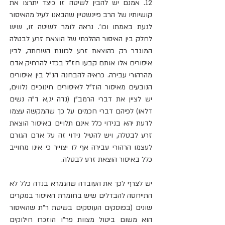
12. אמנם יש להבין לשיטה זו כיצד יתרצו את 
קושיותיו של הרב פיינשטיין שהבאנו לעיל מהאיסור 
לגעת באמתו וכו'. נראה לומר לשיטה זו, שיש 
לחלק בין האיסור ההלכתי של הוצאת זרע לבטלה 
המוגדר רק כהוצאת זרע לכוונת השחתה, לבין 
איסורים אלו אותם קבעו חז"ל בכדי להרחיק אדם 
מהרהורי עבירה. כראיה להבחנה הנ"ל בין איסורים 
הנובעים מאיסור הוז"ל לאיסורים חינוכיים נלווים, 
יש לציין את דברי הרמב"ן (נדה יג,א ד"ה נשים 
דלאו) לפיהם דברי חכמים על כך שהמקשה עצמו 
לדעת יהא בנידוי כלל אינם תלויים באיסור הוצאת 
זרע לבטלה, ויש להטיל נידוי זה על אדם הגורם 
לעצמו הרהורי עבירה אף לו יצוייר כי אינו מחוייב 
כלל באיסור הוצאת זרע לבטלה.
יש לצרף לכך את העובדה שהגמרא בנדה כלל לא 
התייחסה להבדלים שיש בחומרת האיסור במקרים 
שונים (בפוסקים העוסקים בשיטת ר"ת שהאיסור 
הוא משום ביטול מצוות פר"ו הוזכרו חילוקים 