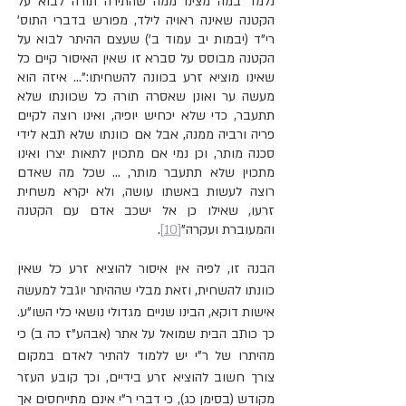
נלמד במה מצינו ממה שהתירה תורה לבוא על 
הקטנה שאינה ראויה לילד, מפורש בדברי התוס' 
רי"ד (יבמות יב עמוד ב') שעצם ההיתר לבוא על 
הקטנה מבוסס על סברא זו שאין האיסור קיים כל 
שאינו מוציא זרע בכוונה להשחיתו:"... איזה הוא 
מעשה ער ואונן שאסרה תורה כל שכוונתו שלא 
תתעבר, כדי שלא יכחיש יופיה, ואינו רוצה לקיים 
פריה ורביה ממנה, אבל אם כוונתו שלא תבא לידי 
סכנה מותר, וכן נמי אם מתכוין לתאות יצרו ואינו 
מתכוין שלא תתעבר מותר, ... שכל מה שאדם 
רוצה לעשות באשתו עושה, ולא יקרא משחית 
זרעו, שאילו כן אל ישכב אדם עם הקטנה 
והמעוברת ועקרה"
[10]
.
הבנה זו, לפיה אין איסור להוציא זרע כל שאין 
כוונתו להשחית, וזאת מבלי שההיתר יוגבל למעשה 
אישות דוקא, הבינו שניים מגדולי נושאי כלי השו"ע. 
כך כותב הבית שמואל על אתר (אבהע"ז כה ב) כי 
מהיתרו של ר"י יש ללמוד להתיר לאדם במקום 
צורך חשוב להוציא זרע בידיים, וכך קובע העזר 
מקודש (בסימן כג), כי דברי ר"י אינם מתייחסים אך 