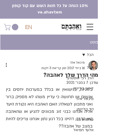
10% הנחה על כל חנות העונג עם קוד קופון
ve.ahavtem
EN
פוסט
הכל
מיכאל אלר
הכל
16 ביולי 2017
זמן קריאה 3 דקות
מהי הדרך שלך לאהבה?
הרב רפי אוסטרוף
עודכן:
7 בפבר׳ 2021
לימור קליינמן
בזוגיות, בנישואין או בכלל במערכות יחסים בין 
אנשים יש תחושה כי עדיין משהו לא מספיק ברור 
מיכאל אלר
ואני מתכוון לשאלה: האם האהבה היא נקודת היעד 
דוד קליינמן
אליה אנחנו כבני זוג מכוונים להגיע או שהאהבה 
היא הדרך, דהיינו בכל רגע נתון אנחנו צריכים להיות 
שולמית מור
במצב של אהבה??
אלעד חמיאל