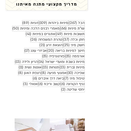
מדריך מקצועי מתנה מאיתנו
267 פוסטים
109 פוסטים
89 פוסטים
הכל
(267)
מיניות ביהדות
(109)
זוגיות
(89)
66 פוסטים
50 פוסטים
שו"ת מיניות
(66)
מאמרי רבנים הלכה ומיניות
(50)
49 פוסטים
41 פוסטים
תשובות מיניות
(49)
אתגרים במיניות
(41)
37 פוסטים
26 פוסטים
חתן וכלה
(37)
טהרת המשפחה
(26)
25 פוסטים
21 פוסטים
חשק מיני
(25)
הוצאת זרע
(21)
20 פוסטים
17 פוסטים
חינוך למיניות בריאה
(20)
אביזרי עונג
(17)
15 פוסטים
15 פוסטים
אורגזמה
(15)
פורנוגרפיה
(15)
14 פוסטים
13 פוסטים
מיניות בשבת ומועדי ישראל
(14)
הריון ולידה
(13)
13 פוסטים
13 פוסטים
11 פוסטים
מיניות גברית
(13)
תנוחות
(13)
אוננות נשית
(11)
10 פוסטים
8 פוסטים
8 פוסטים
שפיכה
(10)
אמצעי מניעה
(8)
רצפת האגן
(8)
7 פוסטים
6 פוסטים
טיפול מיני
(7)
ביאה דרך איברים
(6)
6 פוסטים
6 פוסטים
3 פוסטים
נגיף הקורונה
(6)
קשב וריכוז
(6)
אנאלי
(3)
2 פוסטים
יחסי שליטה
(2)