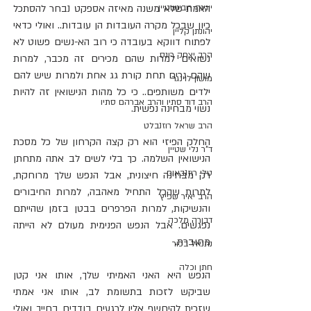
יונינה רובינשטיין
האמת שלא משנה מאיזה אספקט נבחר להסתכל 
כיון שבכל מקרה העובדות הן עובדות.. ואולי כדאי 
יהונתן קליין
לפתוח דווקא בעובדה כי רוב הא-נשים פשוט לא 
הרב יצחק רונס
נשואים למרות שהם מכירים זה מכבר, למרות 
שהם גרים תחת קורת גג אחת ולמרות שיש להם 
מושון לוינגר
ילדים משותפים.. כי כל מהות הנישואין זה להיות 
הרב דוד סתיו והרב אברהם סתיו
נשוי מבחינה נפשית. 
הרב שראל רוזנבלט
החלק הפיזי הוא רק קצה הקרחון של כל מסכת 
ד"ר נלי שטיין
הנישואין השלמה. כך בלי לשים לב אתה מתחתן 
טלי רוזנבאום
רק מבחינה חיצונית, אבל הנפש שלך מרוחקת, 
למרות שהכל התחיל מאהבה, למרות החיבורים 
הרב יאיר שפיץ
והנשיקות, למרות הפרפרים בבטן בזמן שהייתם 
דבורה מלכה
נפגשים. אבל הנפש הפנימית מעולם לא הייתה 
מחוברת. 
נתנאל בכור
חתן וכלה
הנפש היא האני האמיתי שלך, אותו אני קטן 
שביקש לזכות בתשומת לב, אותו אני אמתי 
שזכית להיחשף אליו לרגעים בודדים בחייך ואולי 