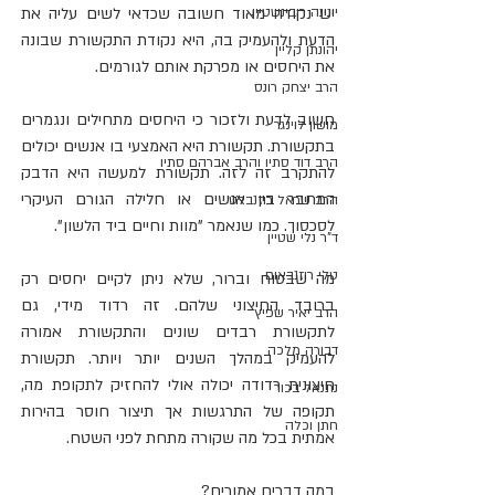
יונינה רובינשטיין
יש נקודה מאוד חשובה שכדאי לשים עליה את 
הדעת ולהעמיק בה, היא נקודת התקשורת שבונה 
יהונתן קליין
את היחסים או מפרקת אותם לגורמים.
הרב יצחק רונס
חשוב לדעת ולזכור כי היחסים מתחילים ונגמרים 
מושון לוינגר
בתקשורת. תקשורת היא האמצעי בו אנשים יכולים 
הרב דוד סתיו והרב אברהם סתיו
להתקרב זה לזה. תקשורת למעשה היא הדבק 
המחבר בין אנשים או חלילה הגורם העיקרי 
הרב שראל רוזנבלט
לסכסוך. כמו שנאמר "מוות וחיים ביד הלשון". 
ד"ר נלי שטיין
טלי רוזנבאום
מה שבטוח וברור, שלא ניתן לקיים יחסים רק 
ברובד החיצוני שלהם. זה רדוד מידי, גם 
הרב יאיר שפיץ
לתקשורת רבדים שונים והתקשורת אמורה 
דבורה מלכה
להעמיק במהלך השנים יותר ויותר. תקשורת 
חיצונית רדודה יכולה אולי להחזיק לתקופת מה, 
נתנאל בכור
תקופה של התרגשות אך תיצור חוסר בהירות 
חתן וכלה
אמתית בכל מה שקורה מתחת לפני השטח. 
במה דברים אמורים?