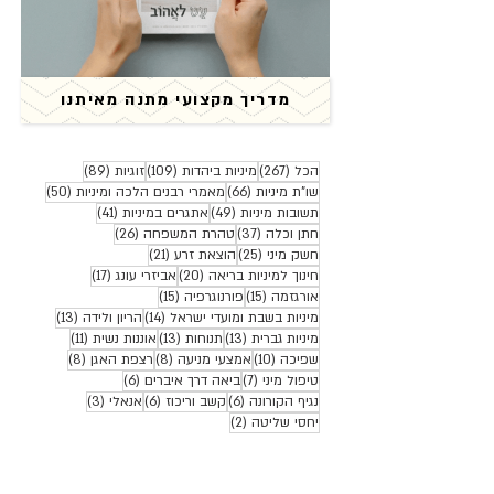
מדריך מקצועי מתנה מאיתנו
267 פוסטים
109 פוסטים
89 פוסטים
הכל
(267)
מיניות ביהדות
(109)
זוגיות
(89)
66 פוסטים
50 פוסטים
שו"ת מיניות
(66)
מאמרי רבנים הלכה ומיניות
(50)
49 פוסטים
41 פוסטים
תשובות מיניות
(49)
אתגרים במיניות
(41)
37 פוסטים
26 פוסטים
חתן וכלה
(37)
טהרת המשפחה
(26)
25 פוסטים
21 פוסטים
חשק מיני
(25)
הוצאת זרע
(21)
20 פוסטים
17 פוסטים
חינוך למיניות בריאה
(20)
אביזרי עונג
(17)
15 פוסטים
15 פוסטים
אורגזמה
(15)
פורנוגרפיה
(15)
14 פוסטים
13 פוסטים
מיניות בשבת ומועדי ישראל
(14)
הריון ולידה
(13)
13 פוסטים
13 פוסטים
11 פוסטים
מיניות גברית
(13)
תנוחות
(13)
אוננות נשית
(11)
10 פוסטים
8 פוסטים
8 פוסטים
שפיכה
(10)
אמצעי מניעה
(8)
רצפת האגן
(8)
7 פוסטים
6 פוסטים
טיפול מיני
(7)
ביאה דרך איברים
(6)
6 פוסטים
6 פוסטים
3 פוסטים
נגיף הקורונה
(6)
קשב וריכוז
(6)
אנאלי
(3)
2 פוסטים
יחסי שליטה
(2)