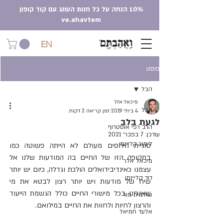
10% הנחה על כל חנות העונג עם קוד קופון
ve.ahavtem
EN
פוסט
הכל
מיכאל אלר
הכל
4 ביולי 2019
זמן קריאה 2 דקות
לגעת בלב
הרב רפי אוסטרוף
עודכן:
7 בפבר׳ 2021
לימור קליינמן
סוגיית היחסים מעולם לא הייתה פשוטה כמו 
בתקופה הזו של החיים בה המודעות שלנו אל 
מיכאל אלר
עצמנו כאינדיבידואלים הולכת וגדלה, כיום יש יותר 
דוד קליינמן
שיח של מודעות ויש יותר רצון לבטא את מי 
שאנחנו בכל מישורי החיים כולל הגשמת הייעוד 
שולמית מור
והרצון לחיות ולחוות את החיים במילואם. 
אלעד חמיאל