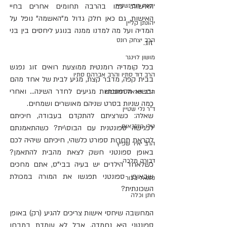
יונינה רובינשטיין
האישות. כמו בהרבה תחומים אחרים בחיי 
האישות, גם כאן חלק גדול מ"האשמה" נופל על 
יהונתן קליין
המדיה ועל מה למדנו ממנה בנוגע ליחסים בין בני 
הרב יצחק רונס
זוג. 
מושון לוינגר
בכל קומדיה רומנטית ממוצעת רואים זוג נפגש 
הרב דוד סתיו והרב אברהם סתיו
בבית קפה, מדבר קצת, מגיע לבית של אחד מהם 
ובשיא הספונטניות מגיעים לחדר השינה... ואחרי 
הרב שראל רוזנבלט
כמה שניות בסרט שניהם מאושרים ושמחים. 
ד"ר נלי שטיין
שאלה: כשרציתם להתקדם בעבודה, חיכיתם 
טלי רוזנבאום
לפגישה ספונטנית עם הבוס\ית? כשהתאמנתם 
לקראת תחרות ספורט כלשהי, חיכיתם שיהיה לכם 
הרב יאיר שפיץ
באופן ספונטני חשק לצאת מהבית להתאמן? 
דבורה מלכה
כשלאחד הילדים יש בעיה בבי"ס, אתם מחכים 
שבאופן ספונטני תפגשו את המורה במכולת 
נתנאל בכור
השכונתית? 
חתן וכלה
המחשבה שיחסי אישות צריכים להגיע (רק) באופן 
ספונטני היא נחמדה, אבל לא עומדת במבחן 