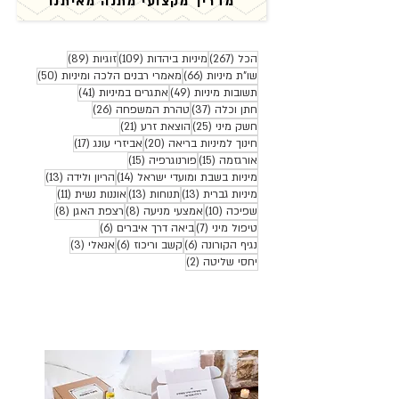
מדריך מקצועי מתנה מאיתנו
267 פוסטים
109 פוסטים
89 פוסטים
הכל
(267)
מיניות ביהדות
(109)
זוגיות
(89)
66 פוסטים
50 פוסטים
שו"ת מיניות
(66)
מאמרי רבנים הלכה ומיניות
(50)
49 פוסטים
41 פוסטים
תשובות מיניות
(49)
אתגרים במיניות
(41)
37 פוסטים
26 פוסטים
חתן וכלה
(37)
טהרת המשפחה
(26)
25 פוסטים
21 פוסטים
חשק מיני
(25)
הוצאת זרע
(21)
20 פוסטים
17 פוסטים
חינוך למיניות בריאה
(20)
אביזרי עונג
(17)
15 פוסטים
15 פוסטים
אורגזמה
(15)
פורנוגרפיה
(15)
14 פוסטים
13 פוסטים
מיניות בשבת ומועדי ישראל
(14)
הריון ולידה
(13)
13 פוסטים
13 פוסטים
11 פוסטים
מיניות גברית
(13)
תנוחות
(13)
אוננות נשית
(11)
10 פוסטים
8 פוסטים
8 פוסטים
שפיכה
(10)
אמצעי מניעה
(8)
רצפת האגן
(8)
7 פוסטים
6 פוסטים
טיפול מיני
(7)
ביאה דרך איברים
(6)
6 פוסטים
6 פוסטים
3 פוסטים
נגיף הקורונה
(6)
קשב וריכוז
(6)
אנאלי
(3)
2 פוסטים
יחסי שליטה
(2)