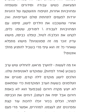
המציאות. כשיש עבודה וסידורים ומשפחה 
ומחויבויות אחרות, הטיפוח וההשקעה של הזוגיות 
יורדות לפעמים לתחתית סולם העדיפויות. ואז, 
אחרי שהשכבנו את הילדים לישון, סיימנו עם 
המחויבויות לעבודה \ לימודים, שטפנו כלים, 
לקחנו את הכלב\ה לטיול, קיפלנו כביסה, מישהו 
עדיין זוכר מה זה ספונטניות? מישהו מתפלא 
שאחרי כל זה הוא עייף מדי בשביל להתניע מהלך 
אינטימי? 
אז מה לעשות - להיערך מראש. להחליט שיש ערב 
בשבוע (אחד לפחות), שמוקדש לאנטימיות שלנו. 
הולכים לישון מוקדם לילה קודם. סוגרים את 
הטלפונים בשעות הערב המוקדמות כדי שפתאום 
לא ייצוץ מקרה חירום (שבפועל הוא לא באמת 
חירום אבל יסיח את דעתנו), דוחים את הכביסה 
למחר, הכלים בכיור יוכלו לחכות עוד קצת 
ומפרגנים זמן לעצמנו. למהדרים, אפשר מדי פעם 