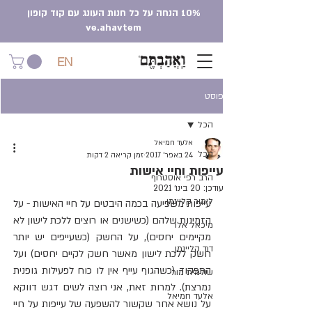
10% הנחה על כל חנות העונג עם קוד קופון
ve.ahavtem
EN
פוסט
הכל
אלעד חמיאל
הכל
24 באפר׳ 2017
זמן קריאה 2 דקות
עייפות וחיי אישות
הרב רפי אוסטרוף
עודכן:
20 בינו׳ 2021
לימור קליינמן
עייפות משפיעה בכמה היבטים על חיי האישות - על 
הזמינות שלהם (כשישנים או רוצים ללכת לישון לא 
מיכאל אלר
מקיימים יחסים), על החשק (כשעייפים יש יותר 
דוד קליינמן
חשק ללכת לישון מאשר חשק לקיים יחסים) ועל 
התפקוד (כשהגוף עייף אין לו כוח לפעילות גופנית 
שולמית מור
נמרצת). למרות זאת, אני רוצה לשים דגש דווקא 
אלעד חמיאל
על נושא אחר שקשור להשפעה של עייפות על חיי 