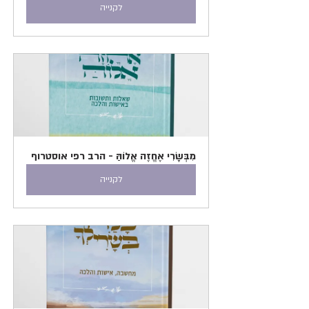
לקנייה
מִבְּשָׂרִי אֶחֱזֶה אֱלוֹהַּ - הרב רפי אוסטרוף
לקנייה