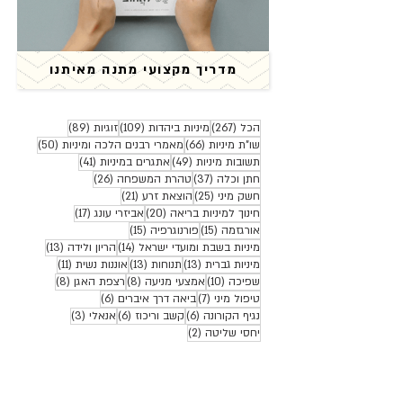
מדריך מקצועי מתנה מאיתנו
267 פוסטים
109 פוסטים
89 פוסטים
הכל
(267)
מיניות ביהדות
(109)
זוגיות
(89)
66 פוסטים
50 פוסטים
שו"ת מיניות
(66)
מאמרי רבנים הלכה ומיניות
(50)
49 פוסטים
41 פוסטים
תשובות מיניות
(49)
אתגרים במיניות
(41)
37 פוסטים
26 פוסטים
חתן וכלה
(37)
טהרת המשפחה
(26)
25 פוסטים
21 פוסטים
חשק מיני
(25)
הוצאת זרע
(21)
20 פוסטים
17 פוסטים
חינוך למיניות בריאה
(20)
אביזרי עונג
(17)
15 פוסטים
15 פוסטים
אורגזמה
(15)
פורנוגרפיה
(15)
14 פוסטים
13 פוסטים
מיניות בשבת ומועדי ישראל
(14)
הריון ולידה
(13)
13 פוסטים
13 פוסטים
11 פוסטים
מיניות גברית
(13)
תנוחות
(13)
אוננות נשית
(11)
10 פוסטים
8 פוסטים
8 פוסטים
שפיכה
(10)
אמצעי מניעה
(8)
רצפת האגן
(8)
7 פוסטים
6 פוסטים
טיפול מיני
(7)
ביאה דרך איברים
(6)
6 פוסטים
6 פוסטים
3 פוסטים
נגיף הקורונה
(6)
קשב וריכוז
(6)
אנאלי
(3)
2 פוסטים
יחסי שליטה
(2)