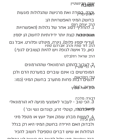
יונינה רובינשטיין
תשובה
יקרה, במידה ואת מרגישה שהגלולות פוגעות 
יהונתן קליין
בחשק המיני האפשרויות הן:
הרב יצחק רונס
1. להחליף לסוג אחר של גלולות (האפשרויות 
שנחשבות קצת יותר ידידותיות לחשק הן יסמין 
מושון לוינגר
(עדיף יסמין פלוס), גינרה, מינולט ופלורט. אבל גם 
הרב דוד סתיו והרב אברהם סתיו
כאן, כל אישה לגופה ויש להיות קשובים לגוף.)
הרב שראל רוזנבלט
2. לעבור להתקן הורמונאלי שההורמונים 
ד"ר נלי שטיין
המופרשים בו אינם עוברים במערכת הדם ולכן 
טלי רוזנבאום
לנשים רבות פחות מתערב בחשק המיני (כמו: 
מירנה, ג'נס)
הרב יאיר שפיץ
דבורה מלכה
3. הכי טוב - לעבור לאמצעי מניעה לא הורמונאלי 
נתנאל בכור
(דיאפרגמה, קוטלי זרע, קונדום נשי וכו' )
4. לעשות מבחן עומק אצל יועץ או מטפל מיני 
חתן וכלה
ולבדוק האם הירידה בחשק המיני היא רק בגלל 
הגלולות או שיש דברים נוספים? חשוב להכיר 