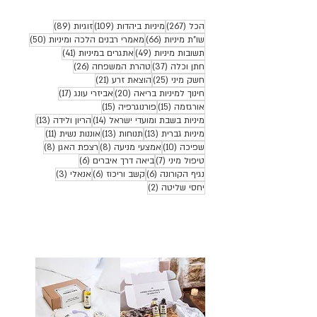
267 פוסטים
109 פוסטים
89 פוסטים
הכל
(267)
מיניות ביהדות
(109)
זוגיות
(89)
66 פוסטים
50 פוסטים
שו"ת מיניות
(66)
מאמרי רבנים הלכה ומיניות
(50)
49 פוסטים
41 פוסטים
תשובות מיניות
(49)
אתגרים במיניות
(41)
37 פוסטים
26 פוסטים
חתן וכלה
(37)
טהרת המשפחה
(26)
25 פוסטים
21 פוסטים
חשק מיני
(25)
הוצאת זרע
(21)
20 פוסטים
17 פוסטים
חינוך למיניות בריאה
(20)
אביזרי עונג
(17)
15 פוסטים
15 פוסטים
אורגזמה
(15)
פורנוגרפיה
(15)
14 פוסטים
13 פוסטים
מיניות בשבת ומועדי ישראל
(14)
הריון ולידה
(13)
13 פוסטים
13 פוסטים
11 פוסטים
מיניות גברית
(13)
תנוחות
(13)
אוננות נשית
(11)
10 פוסטים
8 פוסטים
8 פוסטים
שפיכה
(10)
אמצעי מניעה
(8)
רצפת האגן
(8)
7 פוסטים
6 פוסטים
טיפול מיני
(7)
ביאה דרך איברים
(6)
6 פוסטים
6 פוסטים
3 פוסטים
נגיף הקורונה
(6)
קשב וריכוז
(6)
אנאלי
(3)
2 פוסטים
יחסי שליטה
(2)