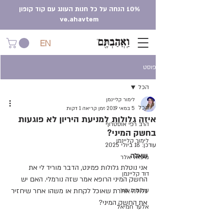
10% הנחה על כל חנות העונג עם קוד קופון
ve.ahavtem
EN
פוסט
הכל
לימור קליינמן
הכל
5 במאי 2019
זמן קריאה 1 דקות
איזה גלולות למניעת היריון לא פוגעות
הרב רפי אוסטרוף
בחשק המיני?
לימור קליינמן
עודכן:
18 ביולי 2025
שאלה
מיכאל אלר
אני נוטלת גלולות פמינט, הדבר מוריד לי את 
דוד קליינמן
החשק המיני הרופא אמר שזה נורמלי. האם יש 
שולמית מור
גלולה אחרת שאוכל לקחת או משהו אחר שיחזיר 
את החשק המיני?
אלעד חמיאל