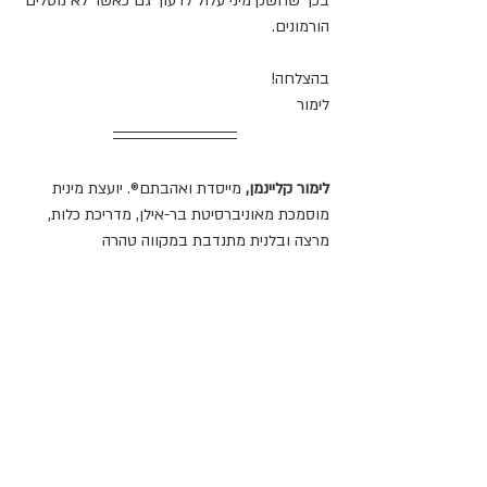
בכך שחשק מיני עלול לדעוך גם כאשר לא נוטלים 
הורמונים.
בהצלחה!
לימור
לימור קליינמן,
 מייסדת ואהבתם®. יועצת מינית 
מוסמכת מאוניברסיטת בר-אילן, מדריכת כלות, 
מרצה ובלנית מתנדבת במקווה טהרה