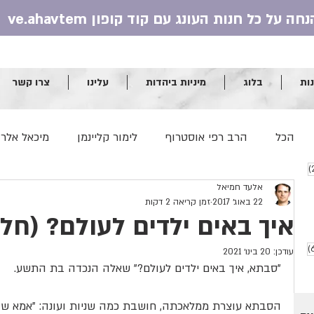
ות
בלוג
מיניות ביהדות
עלינו
צרו קשר
הכל
הרב רפי אוסטרוף
לימור קליינמן
מיכאל אלר
וסטים
25 פוסטים
אלעד חמיאל
שולמית מור
אלעד חמיאל
יונינה רובינשטיין
22 באוג׳ 2017
זמן קריאה 2 דקות
איך באים ילדים לעולם? (חל
הרב יצחק רונס
מושון לוינגר
הרב דוד סתיו והר
6 פוסטים
עודכן:
20 בינו׳ 2021
"סבתא, איך באים ילדים לעולם?" שאלה הנכדה בת התשע.
הרב שראל רוזנבלט
ד"ר נלי שטיין
טלי רוזנבאום
הסבתא עוצרת ממלאכתה, חושבת כמה שניות ועונה: "אמא ש