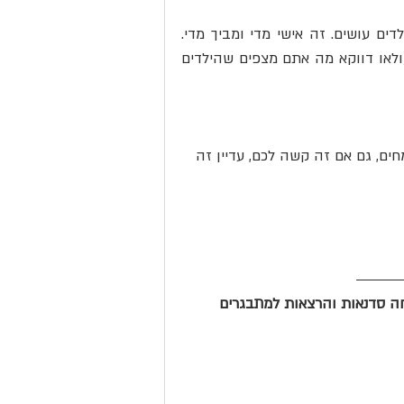
4. דברו בגוף שלישי. אל תדברו על מה אתם עושים ומה הילדים עושים. זה אישי מדי ומביך מדי. 
דברו באופן מאד כללי על מבוגרים עושים ומה ילדים עושים (ולאו דווקא מה אתם מצפים שהילדים 
ים, גם אם זה קשה לכם, עדיין זה 
 למיניות בריאה, מנחה סדנאות והרצאות למתבגרים 