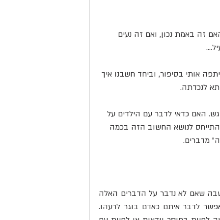
 זה באמת נכון, ואם זה נעים 
...
ה אותי בסיפור, וביחד חשבנו איך 
תא לנכדתה.
ש. האם כדאי לדבר עם הילדים על 
 להתייחס לנושא החשוב הזה בכמה 
ה" מדברים.
השתמש בפלאג אנאלי
כשהגבר לא מוכן להשתמש באביזרים...
1. אנשים מחפשים ידע, וידע הוא לא דבר רע. פעם היתה מחשבה שאם לא נדבר על הדברים האלה 
עם ילדים, הם יגדלו יתבגרו, וכשיגיעו לגיל "המתאים" יהיה אפשר לדבר איתם כאדם בוגר לרעהו. 