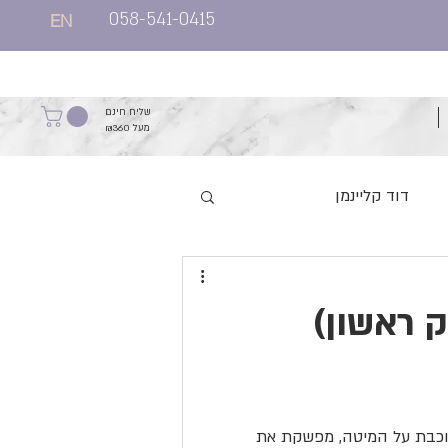
058-541-0415
EN
שליח חינם
מעל ₪360
דוד קליינמן
יהונתן קליין
ק ראשון)
ב אברהם סתיו
הרב יאיר שפיץ
וכבת על המיטה, מפשקת את 