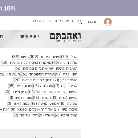
10% הנחה על כל חנות העונג עם קוד קופון ve.ahavtem
התחברו
ייעוץ אישי
חנ
267 פוסטים
109 פוסטים
89 פוסטים
הכל
(267)
מיניות ביהדות
(109)
זוגיות
(89)
66 פוסטים
50 פ
שו"ת מיניות
(66)
מאמרי רבנים הלכה ומיניות
(50)
49 פוסטים
41 פוסטים
תשובות מיניות
(49)
אתגרים במיניות
(41)
37 פוסטים
26 פוסטים
חתן וכלה
(37)
טהרת המשפחה
(26)
חשק מיני
(25)
21 פוסטים
20 פוסטים
הוצאת זרע
(21)
חינוך למיניות בריאה
(20)
17 פוסטים
15 פוסטים
15 פוסטים
אביזרי עונג
(17)
אורגזמה
(15)
פורנוגרפיה
(15)
14 פוסטים
13 פוסטים
מיניות בשבת ומועדי ישראל
(14)
הריון ולידה
(13)
13 פוסטים
13 פוסטים
11 פוסטים
מיניות גברית
(13)
תנוחות
(13)
אוננות נשית
(11)
10 פוסטים
8 פוסטים
8 פוסטים
שפיכה
(10)
אמצעי מניעה
(8)
רצפת האגן
(8)
7 פוסטים
6 פוסטים
טיפול מיני
(7)
ביאה דרך איברים
(6)
נגיף הקורונה
(6)
6 פוסטים
3 פוסטים
2 פוסטים
קשב וריכוז
(6)
אנאלי
(3)
יחסי שליטה
(2)