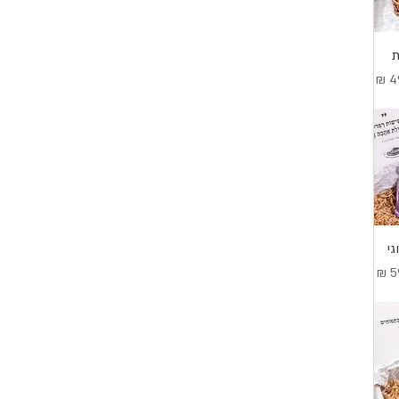
ת
בצע
י
מבצע