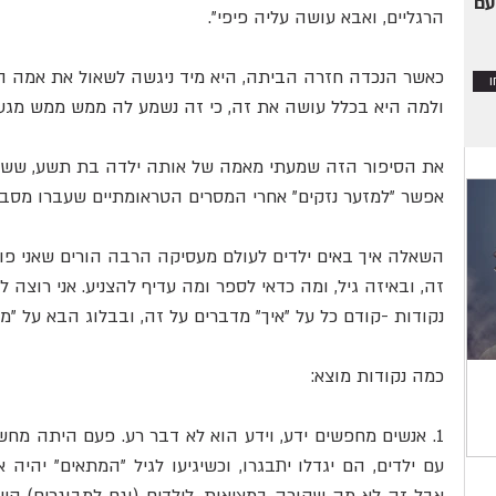
עם
הרגליים, ואבא עושה עליה פיפי".
דבורה מלכה
נתנאל בכור
חתן וכלה
כאשר הנכדה חזרה הביתה, היא מיד ניגשה לשאול את אמה האם
ולמה היא בכלל עושה את זה, כי זה נשמע לה ממש ממש מגעיל.
את הסיפור הזה שמעתי מאמה של אותה ילדה בת תשע, ששיתפ
אפשר "למזער נזקים" אחרי המסרים הטראומתיים שעברו מסב
השאלה איך באים ילדים לעולם מעסיקה הרבה הורים שאני פוג
זה, ובאיזה גיל, ומה כדאי לספר ומה עדיף להצניע. אני רוצה
נקודות -קודם כל על "איך" מדברים על זה, ובבלוג הבא על "מ
כמה נקודות מוצא:
תקופת הנידה והתעוררות החשק המיני
שו"ת: האם מותר ל
לגבר?