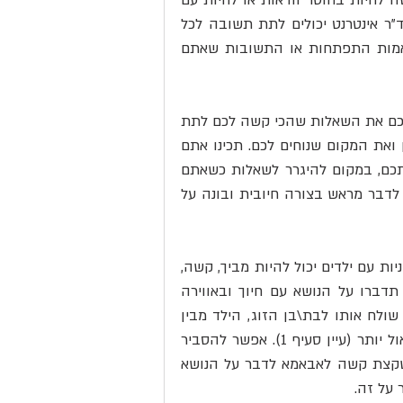
אבל זה לא מה שקורה במציאות. לילדים (וגם למבוגרים) קשה לחיות בחוסר וודאות או לחיות עם 
שאלות גדולות. אז הם מחפשים תשובות. היום פרופ' גוגל וד"ר אינטרנט יכולים לתת תשובה לכל 
שאלה, אבל בחלק מהמקרים אלה לא תשובות נכונות, מותאמות התפתחות או התשובות שאתם 
2. תיזמו. במקום לחכות שהילד יבוא וישאל בזמן הכי לא נח לכם את השאלות שהכי קשה לכם לתת 
להם מענה - תיזמו אתם מראש שיחה איתו. תמצאו את הזמן ואת המקום שנוחים לכם. תכינו אתם 
את התכנים שחשוב לכם לדבר עליהם ותדברו על זה מיוזמתכם, במקום להיגרר לשאלות כשאתם 
נתפסים "עם המכנסים למטה" או מנסים למזער נזקים במקום לדבר מראש בצורה חיובית ובונה על 
3. שימו לב לתגובות  הלא מילוליות שלכם. נכון, לשוחח על מיניות עם ילדים יכול להיות מביך, קשה, 
והפעמים הראשונות יכולות להיות מאד מהוססות. עם זאת, תדברו על הנושא עם חיוך ובאווירה 
טובה. כשילד מגיע ושואל שאלה אינטימית וההורה מגמם או שולח אותו לבת\בן הזוג, הילד מבין 
שההורה הוא לא כתובת לשאלות שכאלה והוא לא יבוא לשאול יותר (עיין סעיף 1). אפשר להסביר 
לילד שזה נושא מורכב ואין תשובה מיידית, אפשר להסביר שקצת קשה לאבאמא לדבר על הנושא 
על זה. 