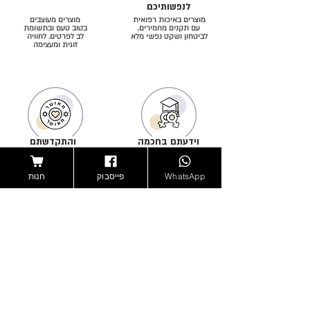
לנפשותיכם
מוצרים באיכות רפואית
מוצרים מעוצבים
עם תקנים מחמירים,
בטוב טעם ובתשומת
לביטחון ושקט נפשי מלא
לב לפרטים. לחוויה
זוגית ומעצימה
וידעתם בחכמה
והתקדשתם
באהבה
הדרכה וליווי מקצועי-מיני
בליווי ואישור רבנים ויועצים
מפורט, לתחושת ביטחון
מקצועיים. לזוגיות טהורה
WhatsApp
פייסבוק
חנות
והעצמה
ומלאת עונג ברוח היהדות
הרשמה לרשימת תפוצה
בהרשמה תקבלו את הירחון הדיגיטאלי שלנו לדוא"ל
פעם בחודש ללא עלות, עדכונים על מבצעים לפני
כולם, ספר מתנה וקופון לחנות רק לנרשמים