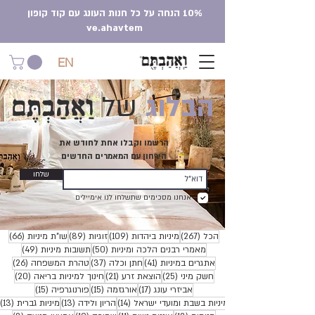
10% הנחה על כל חנות העונג עם קוד קופון
ve.ahavtem
EN
וַאֲהַבְתֶּם
הבלוג
של
הרשמו וקבלו אחת לחודש את
הירחון עם המאמרים החדשים
שלחו
אנחנו מסכימים שתשלחו לנו אימיילים
267 פוסטים
109 פוסטים
89 פוסטים
66 פוסטים
הכל
(267)
מיניות ביהדות
(109)
זוגיות
(89)
שו"ת מיניות
(66)
50 פוסטים
49 פוסטים
מאמרי רבנים הלכה ומיניות
(50)
תשובות מיניות
(49)
41 פוסטים
37 פוסטים
26 פוסטים
אתגרים במיניות
(41)
חתן וכלה
(37)
טהרת המשפחה
(26)
25 פוסטים
21 פוסטים
20 פוסטים
חשק מיני
(25)
הוצאת זרע
(21)
חינוך למיניות בריאה
(20)
17 פוסטים
15 פוסטים
15 פוסטים
אביזרי עונג
(17)
אורגזמה
(15)
פורנוגרפיה
(15)
14 פוסטים
13 פוסטים
3
מיניות בשבת ומועדי ישראל
(14)
הריון ולידה
(13)
מיניות גברית
(13)