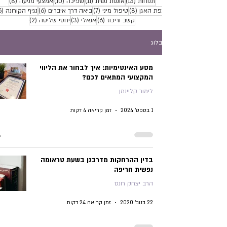
13 פוסטים
11 פוסטים
10 פוסטים
8 פוסטים
תנוחות
(13)
אוננות נשית
(11)
שפיכה
(10)
אמצעי מניעה
(8)
8 פוסטים
7 פוסטים
6 פוסטים
רצפת האגן
(8)
טיפול מיני
(7)
ביאה דרך איברים
(6)
נגיף הקורונה
(6)
6 פוסטים
3 פוסטים
2 פוסטים
קשב וריכוז
(6)
אנאלי
(3)
יחסי שליטה
(2)
בלוג
מסע האינטימיות: איך לבחור את הליווי
המקצועי המתאים לכם?
לימור קליינמן
1 בספט׳ 2024
זמן קריאה 4 דקות
בדין ההרחקות מדרבנן בשעת טראומה
נפשית חריפה
הרב יצחק רונס
22 בנוב׳ 2020
זמן קריאה 24 דקות