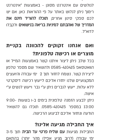
לגולשים עם אינטרנט מסונן - באמצעות "אינטרנט
רימון" ניתן לגלוש באתר על פי ההוראות כאן.
אם יש
לכם ספקי סינון אחרים,
תוכלו להוריד חינם את
המדריך של ואהבתם למיניות בריאה בנישואים
ולקבלו
לדוא"ל.
ואם אנחנו זקוקים להכוונה בקניית
מוצרים או רכישה טלפונית?
בכל שלב ניתן ליצור איתנו קשר באמצעות
המייל
או
הוואטסאפ
0585-410415
ולהשאיר שם מספר טלפון
ליצירת קשר. נשמח לחזור תוך 2 ימי עבודה והיועצים
המקצועיים שלנו יחזרו אליכם לייעוץ רכישה דיסקרטי
ללא עלות. ייעוץ לגברים ניתן ע"י גבר וייעוץ לנשים ע"י
אישה.
ניתן לבצע הזמנה טלפונית בימים ב-ו בשעות 9:00-
13:00 במספר 0585-410415. תוכלו גם להשאיר
הודעה ונחזור אליכם לביצוע הרכישה.
איך החבילה מגיעה אלינו?
החבילות מגיעות
עם שליח פרטי עד הבית
תוך 3-5
ימי עבודה (לרוב מגיע אפילו מהר יותר) בהתאם