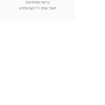
בריאה ומתחדשת.
לאורך שנים. כל פעם מחדש.
ערכות ומארזים
אביזרי עונג
הסדרה הטבעית
ספרים ומשחקים