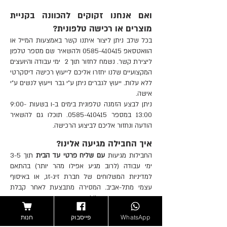
ואם אנחנו זקוקים להכוונה בקניית
מוצרים או רכישה טלפונית?
בכל שלב ניתן ליצור איתנו קשר באמצעות
המייל
או
הוואטסאפ
0585-410415
ולהשאיר שם מספר טלפון
ליצירת קשר. נשמח לחזור תוך 2 ימי עבודה והיועצים
המקצועיים שלנו יחזרו אליכם לייעוץ רכישה דיסקרטי
ללא עלות. ייעוץ לגברים ניתן ע"י גבר וייעוץ לנשים ע"י
אישה.
ניתן לבצע הזמנה טלפונית בימים ב-ו בשעות 9:00-
13:00 במספר 0585-410415. תוכלו גם להשאיר
הודעה ונחזור אליכם לביצוע הרכישה.
איך החבילה מגיעה אלינו?
החבילות מגיעות
עם שליח פרטי עד הבית
תוך 3-5
ימי עבודה (לרוב מגיע אפילו מהר יותר) בהתאם
למדיניות המשלוחים של חברת זיג-זג, או באיסוף
עצמי מתל-אביב. המסירה מתבצעת לאחר קבלת
הודעה מסודרת בדוא''ל.
WhatsApp
פייסבוק
חנות
האם מישהו ידע שהזמנו את החבילה