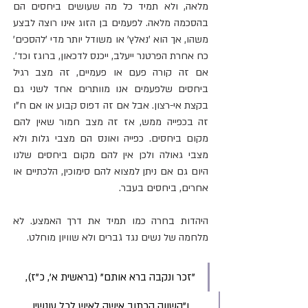
מלאה, ולא תמיד כל מה שעושים ביחסים הם 
בהסכמה מלאה. לפעמים בן הזוג אינו רוצה לבצע 
משהו, אך הוא 'נאלץ' או משודל יותר מדי 'להסכים' 
כח אחרת הפרטנר ייעלב, ייכנס לדכאון, ברוגז וכד'. 
אם זה קורה פעם או פעמיים, זה מצב רגיל 
ביחסים שלפעמים אנו מוותרים אחד לשני גם 
בקצת אי-רצון. אבל אם זה דפוס קבוע או אם ח"ו 
זה בכפייה ממש, אז זה מצב חמור שאין להם 
מקום ביחסים. כפייה ואונס הם מצבי גלות ולא 
מצבי גאולה ולכן אין להם מקום ביחסים שלנו 
היום גם אם ניתן למצוא להם סימוכין, הלכתיים או 
אחרים, ביחסים בעבר.
היהדות בחרה כמו תמיד את דרך האמצע. לא 
מלחמה של נשים נגד גברים ולא שוויון מוחלט.
"זכר ונקבה ברא אותם" (בראשית א', כ"ז), 
ו"השווה הכתוב אישה לאיש לכל עונשין 