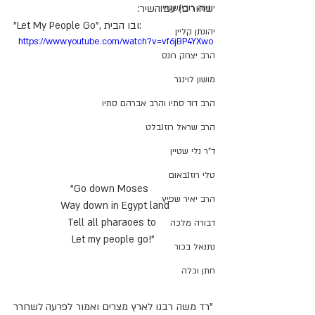
יונינה רובינשטיין
שחורים) עם השיר:
"Let My People Go", ובו הבית:
יהונתן קליין
https://www.youtube.com/watch?v=vf6jBP4YXwo
הרב יצחק רונס
מושון לוינגר
הרב דוד סתיו והרב אברהם סתיו
הרב שראל רוזנבלט
ד"ר נלי שטיין
טלי רוזנבאום
"Go down Moses   
הרב יאיר שפיץ
 Way down in Egypt land
Tell all pharaoes to 
דבורה מלכה
Let my people go!"
נתנאל בכור
חתן וכלה
"רד משה רבנו לארץ מצרים ואמור לפרעה לשחרר 