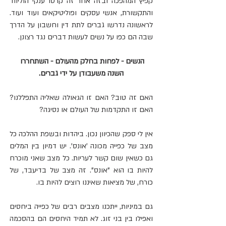
קפיץ המהפכה ובזה אחר זה קרסו ענקי הוליווד 
והתקשורת, אנשי עסקים ופוליטיקאים ועוד ועוד. 
לראשונה נדרשו גברים לתת דין וחשבון על הדרך 
שבה הם כפו על נשים לעשות דברים נגד רצונן.
הנשים - לפחות בחלק מהעולם - השתחררו 
השנה משעבודן על ידי גברים.
האם זה טוב? האם זו הגאולה שאליה התפללנו? 
האם זו התקדמות של העולם או נסיגה?
אין לי ספק שהכיוון נכון. ביהדות ובשפת ההלכה כל 
מצב של כפייה מכונה 'אונס'. יש דמיון בין המלים 
גם כשאין שום קשר לעריות. כל מצב שאני מוכרח 
להיות בו הוא "אונס". זה מצב של בדיעבד, של 
כורח, של מציאות שאיננו רוצים להיות בו.
גם במיניות, ייתכנו מצבים רבים של כפייה ביחסים 
ואפילו בין בני זוג. לא תמיד היחסים הם בהסכמה 