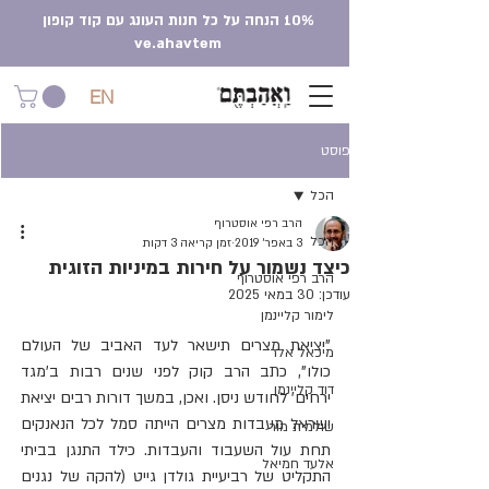
10% הנחה על כל חנות העונג עם קוד קופון
ve.ahavtem
EN
פוסט
הכל
הרב רפי אוסטרוף
הכל
3 באפר׳ 2019
זמן קריאה 3 דקות
כיצד נשמור על חירות במיניות הזוגית
הרב רפי אוסטרוף
עודכן:
30 במאי 2025
לימור קליינמן
"יציאת מצרים תישאר לעד האביב של העולם 
מיכאל אלר
כולו", כתב הרב קוק לפני שנים רבות ב'מגד 
דוד קליינמן
ירחים' לחודש ניסן. ואכן, במשך דורות רבים יציאת 
ישראל מעבדות מצרים הייתה סמל לכל הנאנקים 
שולמית מור
תחת עול השעבוד והעבדות. כילד התנגן בביתי 
אלעד חמיאל
התקליט של רביעיית גולדן גייט (להקה של נגנים 