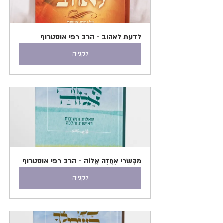
לדעת לאהוב - הרב רפי אוסטרוף
לקנייה
מִבְּשָׂרִי אֶחֱזֶה אֱלוֹהַּ - הרב רפי אוסטרוף
לקנייה