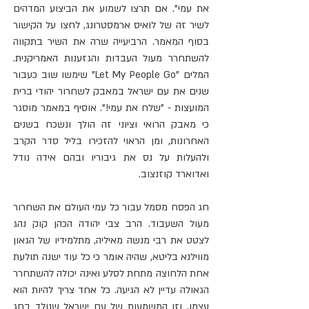
את עמי". אם תרצו לשמוע את הביצוע המדהים 
לשיר זה של לואיס ארמסטרונג, לחצו על הקישור 
בסוף המאמר. הרביעייה שרה את השיר בתקווה 
להשתחרר מעול העבדות והגזענות האמריקנית. 
המלים "Let My People Go" שימשו שוב כעבור 
שנים את עם ישראל במאבק לשחרור יהודי ברית 
המועצות - "שלח את עמי!". אוסיף במאמר מוסגר 
כי מאבק הרואי וציוני זה הולך ונשכח בשנים 
האחרונות, ומן הראוי להזכירו בליל סדר הקרב 
ולהעלות על נס את גיבוריו ובהם אידה נודל 
ואדוארד קוזנצוב.
חג הפסח מסמל עבור כל עמי העולם את השחרור 
מעול השעבוד. הרב צבי יהודה הכהן קוק נהג 
לצטט את רבי מנשה מאיליה, מתלמידיו של הגאון 
מווילנא בליטא, שהיה אומר כי כל עוד ישנה תולעת 
אחת הלחוצה מתחת לסלע ואינה יכולה להשתחרר 
הגאולה עדיין לא הגיעה. כל אחד צריך להיות הוא 
עצמו, וזו המשמעות של עם ישראל שנולד בחג 