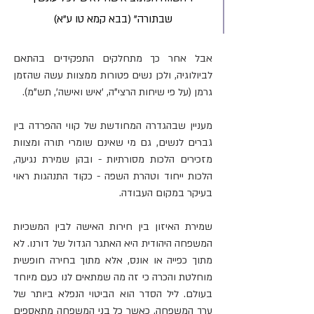
שבתורה" (בבא קמא טו ע"א) 
אבל אחר כך מתחלקים התפקידים בהתאם 
לביולוגיה, ולכן נשים פטורות ממצוות עשה שהזמן 
גרמן (על פי שיחות הרצי"ה, 'איש ואישה', תש"מ).
מעניין שבהגדרה המחודשת של קווי ההפרדה בין 
גברים לנשים, גם מי שאינם שומרי תורה ומצוות 
מזכירים הלכות מסורתיות - ובהן שמירת נגיעה, 
הלכות ייחוד וטהרת השפה - כקוד התנהגות ראוי 
בעיקר במקום העבודה.
שמירת האיזון בין חירות האישה לבין המשכיות 
המשפחה היהודית היא האתגר הגדול של דורנו. לא 
מתוך כפייה או אונס, אלא מתוך בחירה חופשית 
מוחלטת והכרה כי זה מה שמתאים לנו כעם מיוחד 
בעולם. ליל הסדר הוא הביטוי הנפלא ביותר של 
ערך המשפחה, כאשר כל בני המשפחה מתאספים 