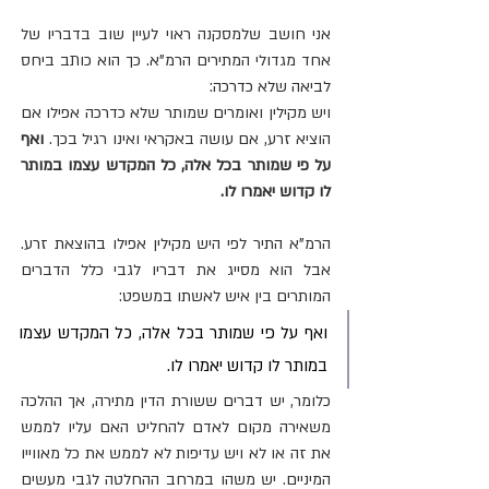
אני חושב שלמסקנה ראוי לעיין שוב בדבריו של 
אחד מגדולי המתירים הרמ"א. כך הוא כותב ביחס 
לביאה שלא כדרכה:
ויש מקילין ואומרים שמותר שלא כדרכה אפילו אם 
הוציא זרע, אם עושה באקראי ואינו רגיל בכך. 
ואף 
על פי שמותר בכל אלה, כל המקדש עצמו במותר 
לו קדוש יאמרו לו.
הרמ"א התיר לפי היש מקילין אפילו בהוצאת זרע. 
אבל הוא מסייג את דבריו לגבי כלל הדברים 
המותרים בין איש לאשתו במשפט:
ואף על פי שמותר בכל אלה, כל המקדש עצמו 
במותר לו קדוש יאמרו לו.
כלומר, יש דברים ששורת הדין מתירה, אך ההלכה 
משאירה מקום לאדם להחליט האם עליו לממש 
את זה או לא ויש עדיפות לא לממש את כל מאווייו 
המיניים. יש משהו במרחב ההחלטה לגבי מעשים 