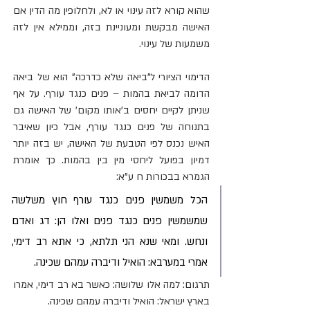
שהוא קורא לזה עינוי או לא, ולחלופין מה הדין אם 
האישה מבקשת ומעוניינת בזה, וממילא אין לזה 
משמעות של עינוי.
הדימוי הציורי ל"ביאה שלא כדרכה" הוא של ביאה 
הדומה לביאת בהמות – פנים כנגד עורף. על אף 
שניתן לקיים יחסים ב'אותו מקום' של האישה גם 
בתנוחה של פנים כנגד עורף, אבל כיון שאיבר 
האיש נכנס לפי הטבעת של האישה, יש בזה יותר 
דמיון בפועל ליחסי מין בין בהמות. כך אומרת 
הגמרא בבכורות ח ע"א:
הכל משמשין פנים כנגד עורף חוץ משלשה 
שמשמשין פנים כנגד פנים ואלו הן: דג ואדם 
ונחש. ומאי שנא הני תלתא, כי אתא רב דימי, 
אמרי במערבא: הואיל ודיברה עמהם שכינה.
תרגום: למה אלו שלושה: כאשר בא רב דימי, אמרו 
בארץ ישראל: הואיל ודיברה עמהם שכינה.