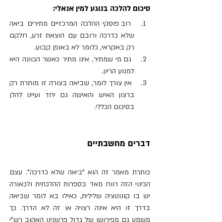
סיכום להלכה בנוגע למין אנאלי:
 רוב פוסקי ההלכה המרכזיים מתירים ביאה 
שלא כדרכה ורובם עם הוצאת זרע, חלקם 
רק באקראי, כלומר לא באופן קבוע. 
 גם מי שמתיר, אינו מתיר כאשר הכוונה היא 
למנוע הריון.
 אין צורך לומר, שביאה בצורה זו מותרת רק 
ברצון האיש והאישה גם יחד ועיינו להלן 
בסיכום הכללי.
דברים מחשבתיים
כותרת מאמר זה הוא "ביאה שלא כדרכה". עצם 
הכינוי הזה רווח מאד בספרות ההלכתית ולכאורה 
יש בו קונוטציה שלילית, כאילו בא לומר שביאה 
בדרך זו היא אינה רצויה או זה לא הדרך. כך 
משמע גם מפירושו של גדול פרשנינו האהוב רש"י 