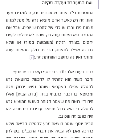
ועם המעוברת ועקרה וזקינה.
התוספות רי"ד אומר שמשחית זרע שלומדים מער 
ואונן זה רק כאשר אדם מוציא זרע על מנת למנוע 
מצוות פרו ורבו או כדי של להכחיש יופיה. אבל אם 
המטרה היא מצוות עונה רק שהם לא יכולים לקיים 
יחסים בצורה רגילה (משמשת במוך) או שלא 
כדרכה אפילו לתאווה, הרי זה חלק ממצוות עונה 
ומותר ואין זה נחשב השחתת זרע
[7]
.
כנגד דעות אלו כתב רבי יוסף קארו בבית יוסף:
ודבר קשה הוא להתיר לו להכשל בהוצאת זרע 
לבטלה אפילו באקראי ושומר נפשו ירחק מזה 
ומכיוצא בו וכבר כתבתי בזה. [בדק הבית] ואילו 
היה ר"י רואה מה שאמר הזוהר בעונש המוציא זרע 
לבטלה כי הוא גדול משאר עבירות שבתורה לא 
היה כותב זה שכתב.
הבית יוסף אוסר הוצאת זרע לבטלה בביאה שלא 
כדרכה ואכן לא הביא את דברי הרמב"ם בשולחן 