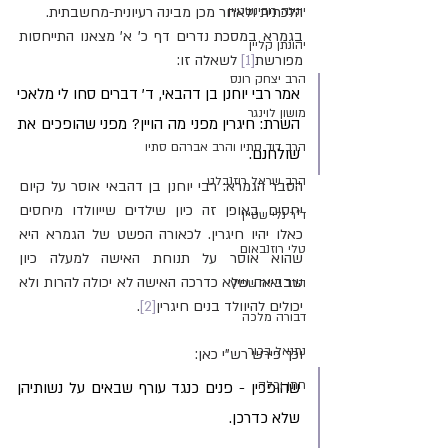
יונינה רובינשטיין
הלכתית ולאחר מכן מבינה רעיונית-מחשבתית.
בגמרא במסכת נדרים דף כ' א' מצאנו התייחסות 
יהונתן קליין
מפורשת
[1]
 לשאלה זו:
הרב יצחק רונס
אמר רבי יוחנן בן דהבאי, ד' דברים סחו לי מלאכי 
מושון לוינגר
השרת: חיגרין מפני מה הויין? מפני שהופכים את 
הרב דוד סתיו והרב אברהם סתיו
שולחנם.
הרב שראל רוזנבלט
הסבר הגמרא: רבי יוחנן בן דהבאי אוסר על קיום 
יחסים באופן זה כיון שילדים שייוולדו מיחסים 
ד"ר נלי שטיין
כאלו יהיו חיגרין. לכאורה הפשט של הגמרא היא 
טלי רוזנבאום
שהוא אוסר על תנוחת האישה למעלה כיון 
שבביאה שלא כדרכה האישה לא יכולה להרות ולא 
הרב יאיר שפיץ
יכולים להיוולד בנים חיגרין
[2]
.
דבורה מלכה
נתנאל בכור
וכך פירש רש"י כאן:
חתן וכלה
שהופכין - פנים כנגד עורף שבאים על נשותיהן 
שלא כדרכן.