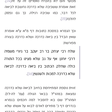
מכוער והם לא בהכרח נאסרים זה על זה
[14]
. 
זאת אומרת ששכיבה שלא כדרכה נחשבת לביאה 
לכל דבר, כמו שכיבה רגילה. כך גם נפסק 
להלכה
[15]
.
וכך הגמרא במסכת כתובות דף מ"א ע"א אומרת 
שאין הבדל בין ביאה כדרכה ושלא כדרכה בצורה 
מפורשת:
שלח רבי יצחק בר רב יעקב בר גיורי משמיה 
דרבי יוחנן: אף על גב שלא מצינו בכל התורה 
כולה שחלק הכתוב בין ביאה כדרכה לביאה 
שלא כדרכה למכות ולעונשין
[16]
.
זווית נוספת המתייחסת בחיוב לביאה שלא כדרכה 
נמצאת במהר"ל בבאר הגולה (עמ' לה-לז). 
המהר"ל שם בא להסביר למה חכמים בגמרא 
בנדרים דף כ' מתירים לאדם לבוא על אשתו שלא 
כדרכה ומאידך דבר זה נאסר על נכרים. בדבריו 