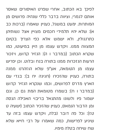
לפיכך בא הכתוב, אחרי שפרט האיסורים שאסר 
אותם לגמרי, וציווה בדבר כללי שנהיה פרושים מן 
המותרות. ימעט במשגל, כעניין שאמרו (ברכות כב 
א): שלא יהיו תלמידי חכמים מצויין אצל נשותיהן 
כתרנגולין, ולא ישמש אלא כפי הצריך בקיום 
המצווה ממנו. ויקדש עצמו מן היין במיעוטו, כמו 
שקרא הכתוב (במדבר ו ה): הנזיר קדוש, ויזכור 
הרעות הנזכרות ממנו בתורה בנח ובלוט. וכן יפריש 
עצמו מן הטומאה, אע"פ שלא הוזהרנו ממנה 
בתורה, כעניין שהזכירו (חגיגה יח ב): בגדי עם 
הארץ מדרס לפרושים, וכמו שנקרא הנזיר קדוש 
(במדבר ו ח): בשמרו מטומאת המת גם כן. וגם 
ישמור פיו ולשונו מהתגאל בריבוי האכילה הגסה 
ומן הדבור הנמאס, כעניין שהזכיר הכתוב (ישעיה ט 
טז): וכל פה דובר נבלה, ויקדש עצמו בזה עד 
שיגיע לפרישות, כמה שאמרו על רבי חייא שלא 
שח שיחה בטלה מימיו.