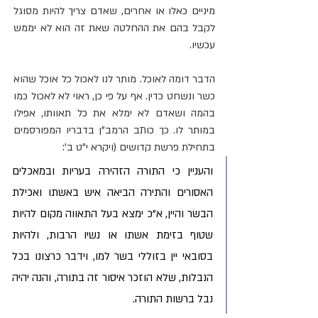
מיניים כאלו או אחרים, שאדם צריך להיות מסוגל 
לקבל בהם את ההחלטה שאת זה הוא לא יממש 
עכשיו. 
הדבר דומה לאוכל. מותר לנו לאכול כל אוכל שהוא 
כשר ונשחט כדין. אף על פי כן, ראוי לא לאכול כמו 
בהמה ושאדם לא ימלא את כל תאוותו, אפילו 
במותר לו. כך כותב הרמב"ן בדבריו המפורסמים 
בתחילת פרשת קדושים (ויקרא י"ט ב':
והעניין כי התורה הזהירה בעריות ובמאכלים 
האסורים והתירה הביאה איש באשתו ואכילת 
הבשר והיין, א"כ ימצא בעל התאווה מקום להיות 
שטוף בזימת אשתו או נשיו הרבות, ולהיות 
בסובאי יין בזוללי בשר למו, וידבר כרצונו בכל 
הנבלות, שלא הוזכר איסור זה בתורה, והנה יהיה 
נבל ברשות התורה. 