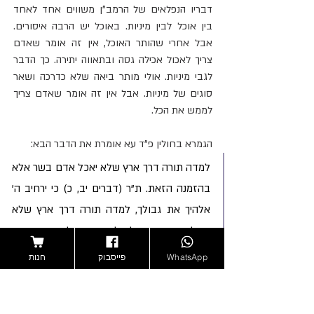
דבריו הנפלאים של הרמב"ן משווים אחד לאחד 
בין אוכל לבין מיניות. באוכל יש הרבה איסורים. 
אבל אחרי שהותר האוכל, אין זה אומר שאדם 
צריך לאכול אכילה גסה ובתאווה יתירה. כך הדבר 
לגבי מיניות. אולי מותר ביאה שלא כדרכה ושאר 
סוגים של מיניות. אבל אין זה אומר שאדם צריך 
לממש את הכל.
הגמרא בחולין פ"ד עא אומרת את הדבר הבא:
למדה תורה דרך ארץ שלא יאכל אדם בשר אלא 
בהזמנה הזאת. ת"ר (דברים יב, כ) כי ירחיב ה' 
אלהיך את גבולך, למדה תורה דרך ארץ שלא 
יאכל אדם בשר אלא לתאבון. יכול יקח אדם מן 
השוק ויאכל? ת"ל (דברים יב, כא) וזבחת 
WhatsApp
פייסבוק
חנות
מבקרך ומצאנך. יכול יזבח כל בקרו ויאכל כל 
צאנו ויאכל? ת"ל מבקרך ולא כל בקרך, מצאנך 