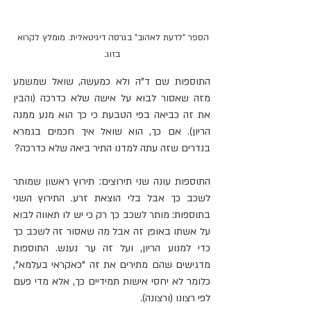
הספר "לדעת לאהוב" בגרסה דיגיטאלית. מומלץ לקרוא 
בזוג.
התוספות שם ד"ה ולא כמעשה, שואל שמשמע 
מזה שאסור לבוא על אישה שלא כדרכה (והבין 
את זה כביאה בפי הטבעת כי כך הוא מנע ממנה 
הריון). אם כך, הוא שואל איך חכמים בגמרא 
בנדרים שזה עתה למדנו התיר ביאה שלא כדרכה?
התוספות עונה שני תירוצים: תירוץ ראשון שמותר 
לשכב כך אבל בלי הוצאת זרע. התירוץ השני 
בתוספות: מותר לשכב כך רק כי יש לו תאווה לבוא 
על אשתו באופן זה אבל מה שאסור זה לשכב כך 
כדי למנוע הריון, ועל זה עֵר נענש. התוספות 
מדגישים שהם מתירים את זה "כאקראי בעלמא", 
כלומר לא יחסי אישות תמידיים כך, אלא מדי פעם 
לפי רצונו (ורצונה).