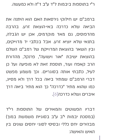
ר"י בתוספות ביבמות ל"ד ע"ב ד"ה ולא כמעשה.
ברמב"ם יש חילוקי גירסאות האם הוא היתנה את 
הביאה שלא כדרכה באי-הוצאת זרע. בהרבה 
מהדפוסים, גם מאד מוקדמים, אכן יש הגבלה, 
בתנאי שלא יוציא זרע. אבל בכתבי יד מדוייקים, 
ובין השאר בהוצאת המדוייקת של רמב"ם השלם 
בהוצאת ישיבת "אור וישועה", פרנקל, מהדורת 
הרב קאפח ועוד, תוספת זאת לא מופיעה ועל כן 
לעיל, כתבתי אותה בסוגריים. וכך משמע מפשט 
דברי הרמב"ם שמתיר ביאה בכל דרך ולא מסייג, 
כמו שהוא מתיר "כדרכה" כך הוא מתיר ביאה דרך 
איברים ושלא כדרכה
[6]
.
דבריו הפשוטים והמאירים של התוספות רי"ד 
(במסכת יבמות י"ב ע"ב בסוגיית משמשת במוך) 
מבהירים יחס כללי ובסיסי לסוגי יחסים שונים בין 
האיש והאישה: