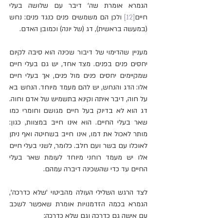
הגמרא אומרת שה' דיבר עם שלושה בעלי 
חיים
[12]
 ולכן הם משמשים פנים כנגד פנים: נחש 
(במעשה בראשית), דג (של יונה) וכמובן האדם.
מעניין שהדימוי של דיבור שכינה הוא סיבה לקיום 
יחסים פנים בפנים. מצד אחד, יש גם בעלי חיים 
שמקיימים יחסים פנים מול פנים, אך בעלי חיים 
אלו: הדג והנחש, יש להם מעמד מיוחד. הנחש בא 
על חוה, דיבר איתה וקינא בתשמיש של אדם וחוה. 
דג הוא לא בדיוק בעל חיים מגושם וחומרי כמו 
שאר בעלי החיים. הוא אינו חייב במצוות, כגון: 
מותר לאכול את דמו, אינו חייב בשחיטה ואף ניתן 
לאוכלו עם בשר ועם חלב. כלומר, לשני בעלי חיים 
אלו יש מעמד רוחני מיוחד לעומת שאר בעלי 
החיים עד כדי שהשכינה דיברה עמהם.
לצד הרגש השלילי העולה מהביטוי 'שלא כדרכה', 
הגמרא בכמה הזדמנויות אומרת שאפשר לשכב 
עם אישה גם כדרכה וגם שלא כדרכה: