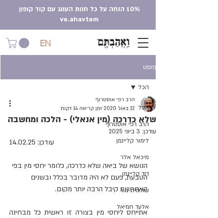
10% הנחה על כל חנות העונג עם קוד קופון
ve.ahavtem
EN
פוסט
הכל
הרב רפי אוסטרוף
הכל
12 באוג׳ 2020
זמן קריאה 14 דקות
שלא כדרכה (מין אנאלי) - הלכה ומחשבה
הרב רפי אוסטרוף
עודכן:
3 ביוני 2025
לימור קליינמן
עודכן: 14.02.25
מיכאל אלר
הנושא של ביאה שלא כדרכה, כלומר יחסי מין בפי 
דוד קליינמן
הטבעת, פעם לא היה מדובר בכלל ובשנים 
האחרונות קיבל הרבה יותר מקום.
שולמית מור
אלעד חמיאל
אתייחס ליחסי מין בצורה זו ראשית כל מבחינה 