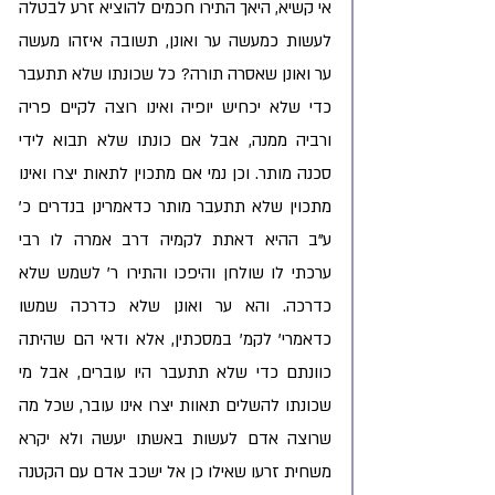
אי קשיא, היאך התירו חכמים להוציא זרע לבטלה 
לעשות כמעשה ער ואונן, תשובה איזהו מעשה 
ער ואונן שאסרה תורה? כל שכונתו שלא תתעבר 
כדי שלא יכחיש יופיה ואינו רוצה לקיים פריה 
ורביה ממנה, אבל אם כונתו שלא תבוא לידי 
סכנה מותר. וכן נמי אם מתכוין לתאות יצרו ואינו 
מתכוין שלא תתעבר מותר כדאמרינן בנדרים כ' 
ע"ב ההיא דאתת לקמיה דרב אמרה לו רבי 
ערכתי לו שולחן והיפכו והתירו ר' לשמש שלא 
כדרכה. והא ער ואונן שלא כדרכה שמשו 
כדאמרי' לקמ' במסכתין, אלא ודאי הם שהיתה 
כוונתם כדי שלא תתעבר היו עוברים, אבל מי 
שכונתו להשלים תאוות יצרו אינו עובר, שכל מה 
שרוצה אדם לעשות באשתו יעשה ולא יקרא 
משחית זרעו שאילו כן אל ישכב אדם עם הקטנה 