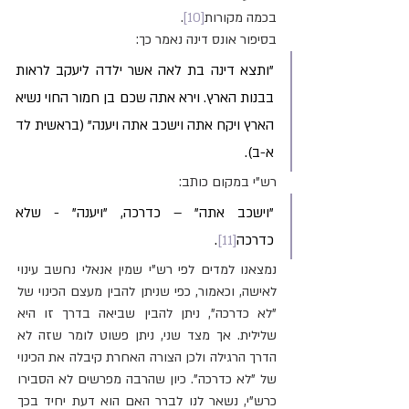
בכמה מקורות
[10]
.
בסיפור אונס דינה נאמר כך:
"ותצא דינה בת לאה אשר ילדה ליעקב לראות 
בבנות הארץ. וירא אתה שכם בן חמור החוי נשיא 
הארץ ויקח אתה וישכב אתה ויענה" (בראשית לד 
א-ב).
רש"י במקום כותב:
"וישכב אתה" – כדרכה, "ויענה" - שלא 
כדרכה
[11]
. 
נמצאנו למדים לפי רש"י שמין אנאלי נחשב עינוי 
לאישה, וכאמור, כפי שניתן להבין מעצם הכינוי של 
"לא כדרכה", ניתן להבין שביאה בדרך זו היא 
שלילית. אך מצד שני, ניתן פשוט לומר שזה לא 
הדרך הרגילה ולכן הצורה האחרת קיבלה את הכינוי 
של "לא כדרכה". כיון שהרבה מפרשים לא הסבירו 
כרש"י, נשאר לנו לברר האם הוא דעת יחיד בכך 