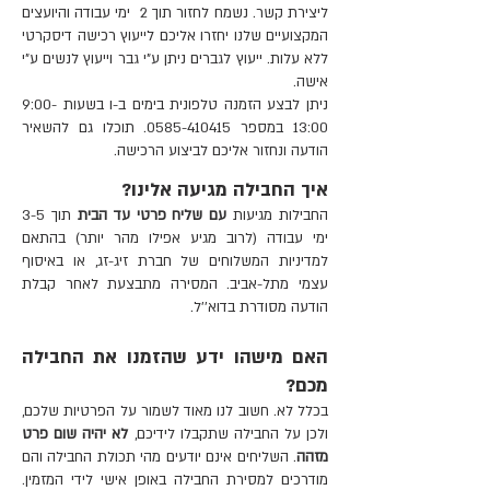
ליצירת קשר. נשמח לחזור תוך 2 ימי עבודה והיועצים
המקצועיים שלנו יחזרו אליכם לייעוץ רכישה דיסקרטי
ללא עלות. ייעוץ לגברים ניתן ע"י גבר וייעוץ לנשים ע"י
אישה.
ניתן לבצע הזמנה טלפונית בימים ב-ו בשעות 9:00-
13:00 במספר 0585-410415. תוכלו גם להשאיר
הודעה ונחזור אליכם לביצוע הרכישה.
איך החבילה מגיעה אלינו?
החבילות מגיעות
עם שליח פרטי עד הבית
תוך 3-5
ימי עבודה (לרוב מגיע אפילו מהר יותר) בהתאם
למדיניות המשלוחים של חברת זיג-זג, או באיסוף
עצמי מתל-אביב. המסירה מתבצעת לאחר קבלת
הודעה מסודרת בדוא''ל.
האם מישהו ידע שהזמנו את החבילה
מכם?
בכלל לא. חשוב לנו מאוד לשמור על הפרטיות שלכם,
ולכן על החבילה שתקבלו לידיכם,
לא יהיה שום פרט
מזהה
. השליחים אינם יודעים מהי תכולת החבילה והם
מודרכים למסירת החבילה באופן אישי לידי המזמין.