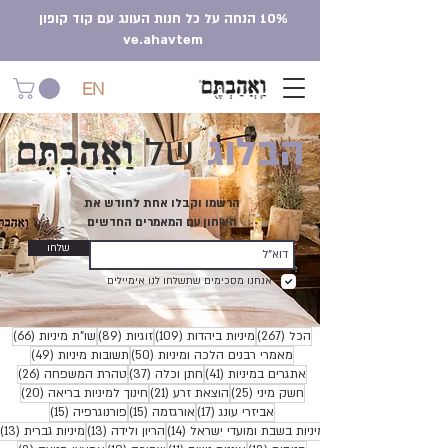
10% הנחה על כל חנות העונג עם קוד קופון
ve.ahavtem
EN
וַאֲהַבְתֶּם
הבלוג
של
הרשמו וקבלו אחת לחודש את
הירחון עם המאמרים החדשים
שלחו
אנחנו מסכימים שתשלחו לנו אימיילים
267 פוסטים
109 פוסטים
89 פוסטים
66 פוסטים
הכל
(267)
מיניות ביהדות
(109)
זוגיות
(89)
שו"ת מיניות
(66)
50 פוסטים
49 פוסטים
מאמרי רבנים הלכה ומיניות
(50)
תשובות מיניות
(49)
41 פוסטים
37 פוסטים
26 פוסטים
אתגרים במיניות
(41)
חתן וכלה
(37)
טהרת המשפחה
(26)
25 פוסטים
21 פוסטים
20 פוסטים
חשק מיני
(25)
הוצאת זרע
(21)
חינוך למיניות בריאה
(20)
17 פוסטים
15 פוסטים
15 פוסטים
אביזרי עונג
(17)
אורגזמה
(15)
פורנוגרפיה
(15)
14 פוסטים
13 פוסטים
3
מיניות בשבת ומועדי ישראל
(14)
הריון ולידה
(13)
מיניות גברית
(13)