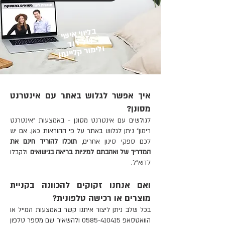
בליווי אישי
של דוד
ולימור קליינמן
איך אפשר לגלוש באתר עם אינטרנט
מסונן?
לגולשים עם אינטרנט מסונן - באמצעות "אינטרנט
רימון" ניתן לגלוש באתר על פי ההוראות כאן.
אם יש
לכם ספקי סינון אחרים,
תוכלו להוריד חינם את
המדריך של ואהבתם למיניות בריאה בנישואים
ולקבלו
לדוא"ל.
ואם אנחנו זקוקים להכוונה בקניית
מוצרים או רכישה טלפונית?
בכל שלב ניתן ליצור איתנו קשר באמצעות
המייל
או
הוואטסאפ
0585-410415
ולהשאיר שם מספר טלפון