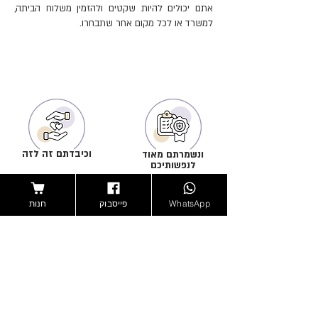
אתם יכולים להיות שקטים ולהזמין משלוח הביתה,
למשרד או לכל מקום אחר שתבחרו.
וכיבדתם זה לזה
ונשמרתם מאוד
לנפשותיכם
מוצרים באיכות רפואית
מוצרים מעוצבים
עם תקנים מחמירים,
בטוב טעם ובתשומת
לביטחון ושקט נפשי מלא
לב לפרטים. לחוויה
WhatsApp
פייסבוק
חנות
זוגית ומעצימה
וידעתם בחכמה
והתקדשתם
באהבה