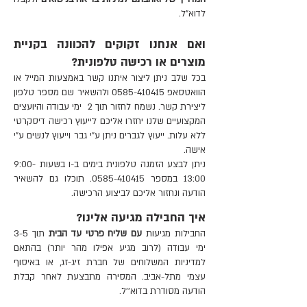
לדוא"ל.
ואם אנחנו זקוקים להכוונה בקניית
מוצרים או רכישה טלפונית?
בכל שלב ניתן ליצור איתנו קשר באמצעות
המייל
או
הוואטסאפ
0585-410415
ולהשאיר שם מספר טלפון
ליצירת קשר. נשמח לחזור תוך 2 ימי עבודה והיועצים
המקצועיים שלנו יחזרו אליכם לייעוץ רכישה דיסקרטי
ללא עלות. ייעוץ לגברים ניתן ע"י גבר וייעוץ לנשים ע"י
אישה.
ניתן לבצע הזמנה טלפונית בימים ב-ו בשעות 9:00-
13:00 במספר 0585-410415. תוכלו גם להשאיר
הודעה ונחזור אליכם לביצוע הרכישה.
איך החבילה מגיעה אלינו?
החבילות מגיעות
עם שליח פרטי עד הבית
תוך 3-5
ימי עבודה (לרוב מגיע אפילו מהר יותר) בהתאם
למדיניות המשלוחים של חברת זיג-זג, או באיסוף
עצמי מתל-אביב. המסירה מתבצעת לאחר קבלת
הודעה מסודרת בדוא''ל.