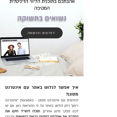
אהבתכם בתוכנית הליווי הדיגיטלית
המקיפה
נשואים בתשוקה
לפרטים והרשמה
בליווי אישי
של דוד
ולימור קליינמן
איך אפשר לגלוש באתר עם אינטרנט
מסונן?
לגולשים עם אינטרנט מסונן - באמצעות "אינטרנט
רימון" ניתן לגלוש באתר על פי ההוראות כאן.
אם יש
לכם ספקי סינון אחרים,
תוכלו להוריד חינם את
המדריך של ואהבתם למיניות בריאה בנישואים
ולקבלו