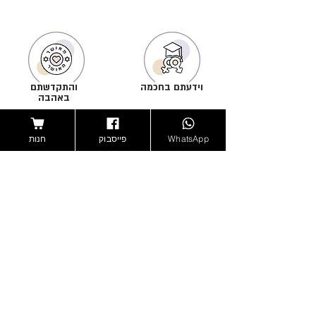
וידעתם בחכמה
והתקדשתם
באהבה
הדרכה וליווי מקצועי-מיני
בליווי ואישור רבנים ויועצים
מפורט, לתחושת ביטחון
מקצועיים. לזוגיות טהורה
והעצמה
ומלאת עונג ברוח היהדות
WhatsApp
פייסבוק
חנות
הרשמה לרשימת תפוצה
בהרשמה תקבלו את הירחון הדיגיטאלי שלנו לדוא"ל
פעם בחודש ללא עלות, עדכונים על מבצעים לפני
כולם, ספר מתנה וקופון לחנות רק לנרשמים
<--
אנחנו מסכימים שתשלחו לנו אימיילים