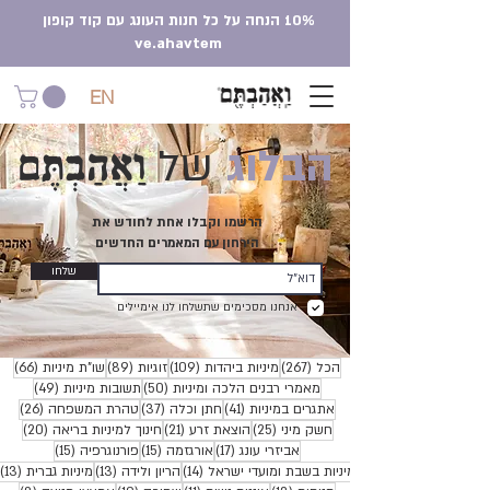
10% הנחה על כל חנות העונג עם קוד קופון
ve.ahavtem
EN
וַאֲהַבְתֶּם
הבלוג
של
הרשמו וקבלו אחת לחודש את
הירחון עם המאמרים החדשים
שלחו
אנחנו מסכימים שתשלחו לנו אימיילים
267 פוסטים
109 פוסטים
89 פוסטים
66 פוסטים
הכל
(267)
מיניות ביהדות
(109)
זוגיות
(89)
שו"ת מיניות
(66)
50 פוסטים
49 פוסטים
מאמרי רבנים הלכה ומיניות
(50)
תשובות מיניות
(49)
41 פוסטים
37 פוסטים
26 פוסטים
אתגרים במיניות
(41)
חתן וכלה
(37)
טהרת המשפחה
(26)
25 פוסטים
21 פוסטים
20 פוסטים
חשק מיני
(25)
הוצאת זרע
(21)
חינוך למיניות בריאה
(20)
17 פוסטים
15 פוסטים
15 פוסטים
אביזרי עונג
(17)
אורגזמה
(15)
פורנוגרפיה
(15)
14 פוסטים
13 פוסטים
3
מיניות בשבת ומועדי ישראל
(14)
הריון ולידה
(13)
מיניות גברית
(13)