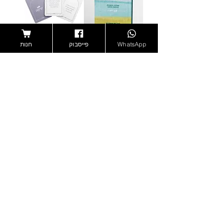
WhatsApp
פייסבוק
חנות
מִבְּשָׂרִי אֶחֱזֶה אֱלוֹהַּ -
משחק קלפים חדש
הרב רפי אוסטרוף
- הזוג היהודי הנודד
מחיר רגיל
מחיר מבצע
מחיר
משחק לעונג זוגי
קוביות שכרון חושים
משחה לסיכוך
מחיר
מחיר