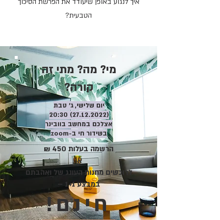
איך לנגוע באופן שיעודד את הפרשת הסיכוך
הטבעית?
מי? מה? מתי זה
קורה?
יום שלישי, ג' טבת
:30
(27.12.2022) 20
אצלכם במחשב בוובינר
בשידור חי ב-zoom
הרשמה בעלות 450 ₪
או
לרוכשים מחנות העונג של ואהבתם
במבצע 1+1 –
חינם!