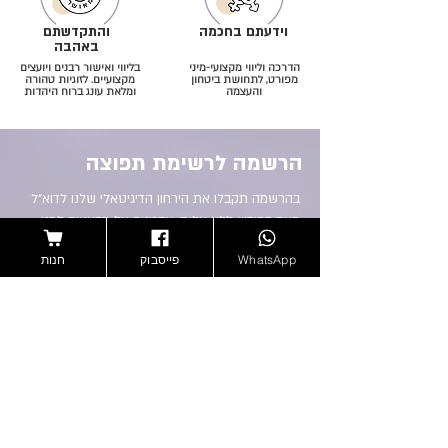
וידעתם בחכמה
והתקדשתם
באהבה
הדרכה וליווי מקצועי-מיני
בליווי ואישור רבנים ויועצים
מפורט, לתחושת ביטחון
מקצועיים. לזוגיות טהורה
והעצמה
ומלאת עונג ברוח היהדות
הרשמה לרשימת תפוצה
בהרשמה תקבלו את הירחון הדיגיטאלי שלנו לדוא"ל
פעם בחודש ללא עלות, עדכונים על מבצעים לפני
כולם, ספר מתנה וקופון לחנות רק לנרשמים
WhatsApp
פייסבוק
חנות
<--
אנחנו מסכימים שתשלחו לנו אימיילים
בלוג