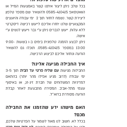
בכל שלב ניתן ליצור איתנו קשר באמצעות
המייל
או
הוואטסאפ
0585-410415
ולהשאיר שם מספר טלפון
ליצירת קשר. נשמח לחזור תוך 2 ימי עבודה והיועצים
המקצועיים שלנו יחזרו אליכם לייעוץ רכישה דיסקרטי
ללא עלות. ייעוץ לגברים ניתן ע"י גבר וייעוץ לנשים ע"י
אישה.
ניתן לבצע הזמנה טלפונית בימים ב-ו בשעות 9:00-
13:00 במספר 0585-410415. תוכלו גם להשאיר
הודעה ונחזור אליכם לביצוע הרכישה.
איך החבילה מגיעה אלינו?
החבילות מגיעות
עם שליח פרטי עד הבית
תוך 3-5
ימי עבודה (לרוב מגיע אפילו מהר יותר) בהתאם
למדיניות המשלוחים של חברת זיג-זג, או באיסוף
עצמי מתל-אביב. המסירה מתבצעת לאחר קבלת
הודעה מסודרת בדוא''ל.
האם מישהו ידע שהזמנו את החבילה
מכם?
בכלל לא. חשוב לנו מאוד לשמור על הפרטיות שלכם,