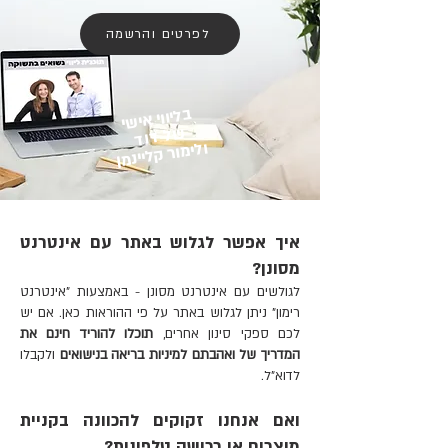
לפרטים והרשמה
בליווי אישי
של דוד
ולימור קליינמן
איך אפשר לגלוש באתר עם אינטרנט
מסונן?
לגולשים עם אינטרנט מסונן - באמצעות "אינטרנט
רימון" ניתן לגלוש באתר על פי ההוראות כאן.
אם יש
לכם ספקי סינון אחרים,
תוכלו להוריד חינם את
המדריך של ואהבתם למיניות בריאה בנישואים
ולקבלו
לדוא"ל.
ואם אנחנו זקוקים להכוונה בקניית
מוצרים או רכישה טלפונית?