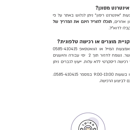
ינטרנט מסונן?
ות "אינטרנט רימון" ניתן לגלוש באתר על פי
ון אחרים,
תוכלו להוריד חינם את
המדריך של
בלו לדוא"ל.
קניית מוצרים או רכישה טלפונית?
באמצעות
המייל
או
הוואטסאפ
0585-410415
ולהשאיר שם מספר טלפון ליצירת קשר. נשמח לחזור תוך 2 ימי עבודה והיועצים
 רכישה דיסקרטי ללא עלות. ייעוץ לגברים ניתן
ניתן לבצע הזמנה טלפונית בימים ב-ו בשעות 9:00-13:00 במספר 0585-410415.
ם לביצוע הרכישה.