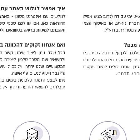
איך אפשר לגלוש באתר עם א
תוך 3-5 ימי עבודה (לרוב מגיע אפילו
לגולשים עם אינטרנט מסונן - באמצע
ברת זיג-זג, או באיסוף עצמי
ההוראות כאן.
אם יש לכם ספקי סינ
 מסודרת בדוא''ל.
ואהבתם למיניות בריאה בנישואים
ולק
ואם אנחנו זקוקים להכוונה ב
 מכם?
בכל שלב ניתן ליצור איתנו קשר 
שלכם, ולכן על החבילה שתקבלו
 יודעים מהי תכולת החבילה והם
המקצועיים שלנו יחזרו אליכם לייעוץ
מין. אתם יכולים להיות שקטים
ע"י גבר וייעוץ לנשים ע"י אישה.
אחר שתבחרו.
תוכלו גם להשאיר הודעה ונחזור אליכ