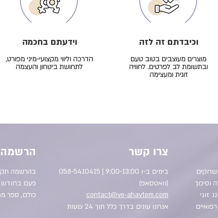
וכיבדתם זה לזה
וידעתם בחכמה
מוצרים מעוצבים בטוב טעם
הדרכה וליווי מקצועי-מיני מפורט,
ובתשומת לב לפרטים. לחוויה
לתחושת ביטחון והעצמה
זוגית ומעצימה
צרו קשר
הרשמה 
משחקים
בימים ב-ו 9:00-13:00 | 058-5410415
בהרשמה תקבלו
ה וסיכוך
(וואטסאפ)
פעם בחודש לל
ג זוגי
contact@ve-ahavtem.com
כולם, ספר מת
רפואיים
אנחנו עונים בדרך כלל תוך 24 שעות